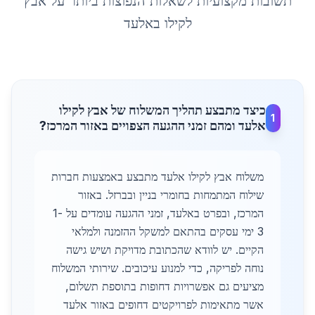
תשובות מקצועיות לשאלות הנפוצות ביותר על
אבץ
לקילו
ב
אלעד
כיצד מתבצע תהליך המשלוח של אבץ לקילו
1
אלעד ומהם זמני ההגעה הצפויים באזור המרכז?
משלוח אבץ לקילו אלעד מתבצע באמצעות חברות
שילוח המתמחות בחומרי בניין ובברזל. באזור
המרכז, ובפרט באלעד, זמני ההגעה עומדים על 1-
3 ימי עסקים בהתאם למשקל ההזמנה ולמלאי
הקיים. יש לוודא שהכתובת מדויקת ושיש גישה
נוחה לפריקה, כדי למנוע עיכובים. שירותי המשלוח
מציעים גם אפשרויות דחופות בתוספת תשלום,
אשר מתאימות לפרויקטים דחופים באזור אלעד