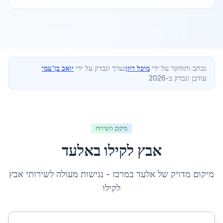
נכתב ותוחקר על ידי
מיכל רוזן
נערך ונבדק על ידי
יואב בן־עמי
עודכן ונבדק ב-2026
מיקום השירות
אבץ לקילו
ב
אלעד
מיקום מדויק של
אלעד
ב
מרכז
- נגישות מעולה לשירותי
אבץ
לקילו