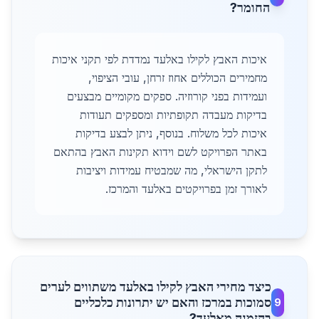
החומר?
איכות האבץ לקילו באלעד נמדדת לפי תקני איכות
מחמירים הכוללים אחוז זרחן, עובי הציפוי,
ועמידות בפני קורוזיה. ספקים מקומיים מבצעים
בדיקות מעבדה תקופתיות ומספקים תעודות
איכות לכל משלוח. בנוסף, ניתן לבצע בדיקות
באתר הפרויקט לשם וידוא תקינות האבץ בהתאם
לתקן הישראלי, מה שמבטיח עמידות ויציבות
לאורך זמן בפרויקטים באלעד והמרכז.
כיצד מחירי האבץ לקילו באלעד משתווים לערים
סמוכות במרכז והאם יש יתרונות כלכליים
9
בהזמנה מאלעד?