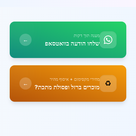
מענה תוך דקות
←
שלחו הודעה בוואטסאפ
מחירי מקסימום + איסוף מהיר
♻️
←
מוכרים ברזל ופסולת מתכת?