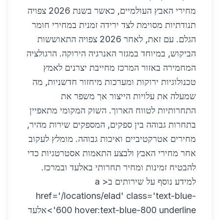
מחירי האבץ העולמיים, כאשר בשנת 2026 צפויה
תנודתיות מסוימת לצד ירידה זמנית במחירי חומר
הגלם. עם זאת, לאחר 2026 צפויה התאוששות
הביקוש, במיוחד במגזר האנרגיה הירוקה. הרגולציה
המחמירה באזור המרכז מחייבת יצרנים לאמץ
טכנולוגיות ירוקות ומערכות מיחזור חדשניות, מה
שמעלה את עלויות הייצור אך משפר את
התחרותיות לטווח הארוך. השוק המקומי מתאפיין
בתחרות גבוהה בין ספקים, המספקים שירות מהיר,
מחירים אטרקטיביים ואיכות גבוהה. מומלץ לעקוב
אחר מחירי האבץ ולבצע התאמות אסטרטגיות כדי
להבטיח זמינות ומחיר תחרותי באלעד ובמרכז.
למידע נוסף על שירותים ב< a
href='/locations/elad' class='text-blue-
600 hover:text-blue-800 underline'>אלעד