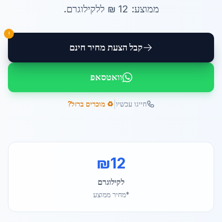
ממוצע:
12
₪ ל
לקילוגרם
.
!
קבל הצעת מחיר חינם
וואטסאפ
|
חייגו עכשיו
♻️ מוכרים ברזל?
₪
12
לקילוגרם
*מחיר ממוצע