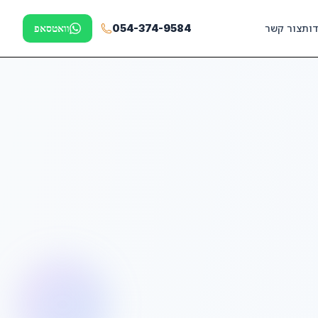
דות
צור קשר
054-374-9584
וואטסאפ