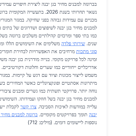
בברונזה למבנים מחיר בגן יבנה ליצירת חיפויים עמיד
נשאר תחרותי בשנת 2026. בתעשייה המ
מכניים עם עמידות גבוהה בפני שחיקה. במגזר המגורי
למבנים מחיר בגן יבנה לשיפוצים ושדרוגים של בתים פ
כמו בתי ספר ומרכזים קהילתיים משלבים ברונזה בשל י
שנים.
שירותי פלדה
משלימים את השימושים הללו ומס
סוגי מתכות
מרחיבים את האפשרויות לבחירת חומרים
זמינה לכל פרויקט מקומי. בנייה מודרנית בגן יבנה מ
אדריכליים ייחודיים כמו שערים וחלונות דקורטיביים
משמש לייצור מכונות וציוד עם דגש על קיימות. במגו
נוחה יותר. פרויקטי תשתית כמו גשרים ומבנים ציבור
למבנים מחיר בגן יבנה בשל חוזקו ועמידותו. השימו
עלייה במודעות לאיכות הסביבה.
צרו קשר
לקבלת ייעו
יבנה
תומך בפרויקטים מקומיים.
ברונזה למבנים מחיר 
נוספות ליישומים דומים. (מילים: 712)