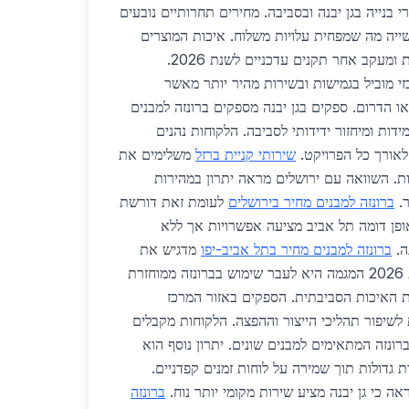
י בנייה בגן יבנה ובסביבה. מחירים תחרותיים נובעים
ייה מה שמפחית עלויות משלוח. איכות המוצרים
נשמרת בזכות בדיקות קפדניות ומעקב אחר תקנים עדכניים לשנת 2026.
י מוביל בגמישות ובשירות מהיר יותר מאשר
או הדרום. ספקים בגן יבנה מספקים ברונזה למבנים
ידות ומיחזור ידידותי לסביבה. הלקוחות נהנים
לאורך כל הפרויקט.
שירותי קניית ברזל
משלימים את
. השוואה עם ירושלים מראה יתרון במהירות
ר.
ברונזה למבנים מחיר בירושלים
לעומת זאת דורשת
באופן דומה תל אביב מציעה אפשרויות אך ללא
ה.
ברונזה למבנים מחיר בתל אביב-יפו
מדגיש את
הצורך בתיאום מוקדם. בשנת 2026 המגמה היא לעבר שימוש בברונזה ממוחזרת
 האיכות הסביבתית. הספקים באזור המרכז
לשיפור תהליכי הייצור וההפצה. הלקוחות מקבלים
ברונזה המתאימים למבנים שונים. יתרון נוסף הוא
 גדולות תוך שמירה על לוחות זמנים קפדניים.
אה כי גן יבנה מציע שירות מקומי יותר נוח.
ברונזה