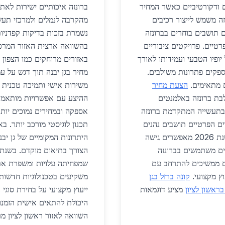
ים ודקורטיביים כאשר המחיר
ברונזה איכותיים ישירות לאתר
קומית ברונזה משמש לייצור רכיבים
מהקרבה לנמלים ולמרכזי תעש
ם תושבים בוחרים בברונזה
רטיים. פרויקטים ציבוריים
בהשוואה ארצית האזור המרכז
ופיו הטבעי ועמידותו לאורך
באזורים מרוחקים כמו הצפון 
פקים פתרונות משולבים.
מחיר בגן יבנה תוך דגש על עמ
 מתאימים.
הצעת מחיר
משירות אישי ותמיכה טכנית 
שלבת ברונזה באלמנטים
ההיצע עם אפשרויות מותאמות
. בתעשייה המתקדמת ברונזה
אספקה ובמחירים נמוכים יות
רים הפרטיים תושבים נהנים
תכנון לוגיסטי מורכב יותר. 
מיתרונות אסתטיים ופונקציונליים כאשר המחירים בשנת 2026 מאפשרים גישה
היתרונות המקומיים של גן יבנ
יים משתמשים בברונזה
שים ממשיכים להתרחב עם
שמפחיתה עלויות ומשפרת את
ץ מקצועי.
קונה ברזל בגן
משקיעים בטכנולוגיות חדשות 
בראשון לציון
מציע דוגמאות
ייעוץ מקצועי על בחירת סוגי 
היכולת להתאים אישית הזמנות
השוואה לאזור ראשון לציון מר