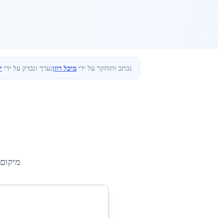
נכתב ותוחקר על ידי
מיכל רוזן
נערך ונבדק על ידי
י
מיקום