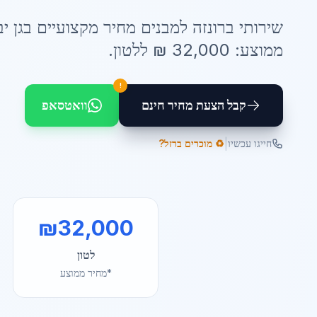
שירותי
ברונזה למבנים מחיר
מקצועיים ב
גן י
ממוצע:
32,000
₪ ל
לטון
.
!
קבל הצעת מחיר חינם
וואטסאפ
|
חייגו עכשיו
♻️ מוכרים ברזל?
₪
32,000
לטון
*מחיר ממוצע