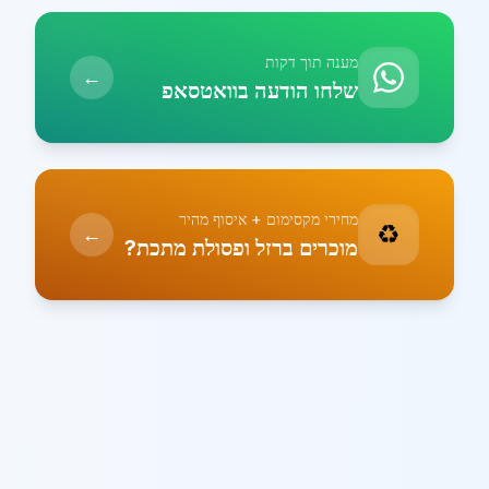
מענה תוך דקות
←
שלחו הודעה בוואטסאפ
מחירי מקסימום + איסוף מהיר
♻️
←
מוכרים ברזל ופסולת מתכת?