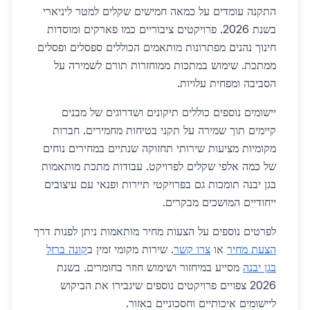
התקנה עומדים על כמאה חמישים שקלים למטר ליניארי
בשנת 2026. פרויקטים ציבוריים כמו פארקים ומוסדות
חינוך נהנים מפתרונות מותאמים הכוללים ספסלים ופסלים
ממתכת. שימוש במתכות ממוחזרות תורם לשמירה על
הסביבה ומפחית עלויות.
יישומים נוספים כוללים תיקונים ושדרוגים של מבנים
קיימים תוך שמירה על תקני בטיחות מחמירים. חברות
מקומיות מציעות שירותי תחזוקה שנתיים במחירים נוחים
של כמה אלפי שקלים לפרויקט. עבודות מתכת מותאמות
בגן יבנה תומכות גם בפרויקטי תיירות ופנאי עם עיצובים
ייחודיים המושכים מבקרים.
לפרטים נוספים על הצעות מחיר מותאמות ניתן לפנות דרך
הצעת מחיר
או
צרו קשר
. שירות מקומי זמין ב
קונה ברזל
בגן יבנה
מסייע במיחזור ושימוש חוזר בחומרים. בשנת
2026 צפויים פרויקטים נוספים שיגבירו את הביקוש
ליישומים איכותיים וחסכוניים באזור.