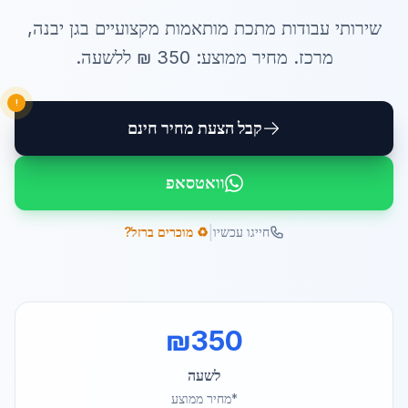
שירותי
עבודות מתכת מותאמות
מקצועיים ב
גן יבנה
,
מרכז
. מחיר ממוצע:
350
₪ ל
לשעה
.
!
קבל הצעת מחיר חינם
וואטסאפ
|
חייגו עכשיו
♻️ מוכרים ברזל?
₪
350
לשעה
*מחיר ממוצע