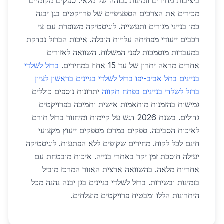
ביציבות מחירים וזמינות גבוהה של מלאי. ספקים מקומיים
מכירים את הצרכים הספציפיים של פרויקטים בגן יבנה
כמו בנייני מגורים ותעשייה. לוגיסטיקה משופרת עם צי
רכבים ייעודי מפחיתה עלויות הובלה. איכות הברזל נבדקת
במעבדות מוסמכות לפני המשלוח. השוואה לאזורים
אחרים מראה יתרון של עד 15 אחוז במחירים.
ברזל לשלדי
בניינים בתל אביב-יפו
ברזל לשלדי בניינים בראשון לציון
ברזל לשלדי בניינים בפתח תקווה
יתרונות נוספים כוללים
גמישות בהזמנות מותאמות אישית ותמיכה בפרויקטים
גדולים. בשנת 2026 דגש על קיימות ומיחזור ברזל תורם
לאיכות הסביבה. ספקים במרכז מספקים ייעוץ מקצועי
חינם לכל לקוח. מחירים שקופים ללא הפתעות. לוגיסטיקה
יעילה חוסכת זמן יקר באתרי בנייה. איכות מובטחת עם
אחריות מלאה. בהשוואה ארצית האזור המרכז מוביל
בזמינות ובשירות. ברזל לשלדי בניינים בגן יבנה נהנה מכל
היתרונות הללו ומבטיח פרויקטים מוצלחים.