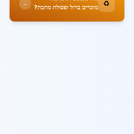
♻️
←
מוכרים ברזל ופסולת מתכת?