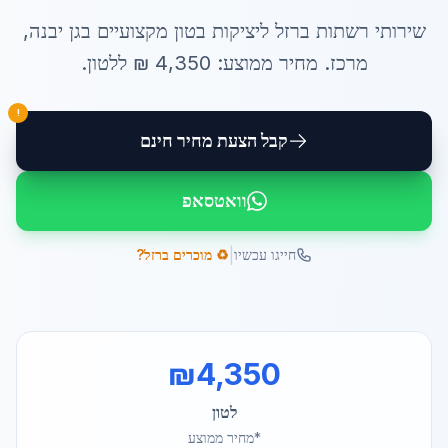
שירותי
רשתות ברזל ליציקות בטון
מקצועיים ב
גן יבנה
,
מרכז
. מחיר ממוצע:
4,350
₪ ל
לטון
.
!
קבל הצעת מחיר חינם
וואטסאפ
|
חייגו עכשיו
♻️ מוכרים ברזל?
₪
4,350
לטון
*מחיר ממוצע