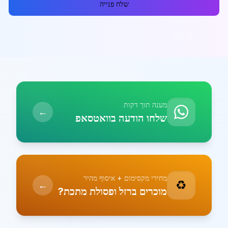
שלח פנייה
מענה תוך דקות
←
שלחו הודעה בוואטסאפ
מחירי מקסימום + איסוף מהיר
♻️
←
מוכרים ברזל ופסולת מתכת?