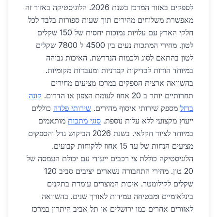
לספקים באזור המרכז בשנת 2026. הלוגיסטיקה באזור זה
מאפשרת משלוחים מהירים תוך שעות ספורות בלבד לכל
חלקי הארץ עם עלויות נמוכות יחסית של 150 שקלים
לטון. מחירי המתכות נעים בין 4500 ל 7800 שקלים
לטון בהתאם לסוג ולכמות הנדרשת. האיכות גבוהה
במיוחד הודות לבדיקות קפדניות ומעבדות מקומיות.
בהשוואה ארצית הספקים במרכז מציעים מחירים
תחרותיים יותר ב 20 אחוז לעומת הצפון או הדרום.
קונה
ברזל
מספק שירותי איסוף מהירים.
שירותי פלדה
כוללים
ייעוץ מקצועי ללא עלות נוספת.
סוגי מתכות
מותאמים
במיוחד לציוד חקלאי. בשנת 2026 הביקוש גדל והספקים
מציעים הנחות של עד 15 אחוז ללקוחות קבועים.
הלוגיסטיקה כוללת צי רכבים ייעודי עם יכולת העמסה של
20 טון. מחירי התחבורה נשארים יציבים סביב 120
שקלים לקילומטר. איכות המוצרים עומדת בתקנים
בינלאומיים ומבטיחה עמידות לאורך שנים. בהשוואה
לאזורים אחרים כמו ירושלים או תל אביב היתרון במרכז