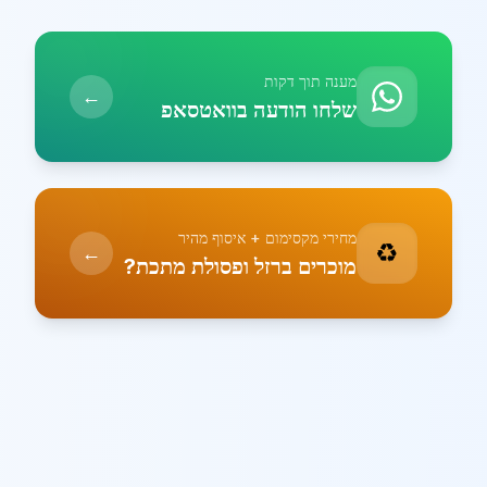
מענה תוך דקות
←
שלחו הודעה בוואטסאפ
מחירי מקסימום + איסוף מהיר
♻️
←
מוכרים ברזל ופסולת מתכת?