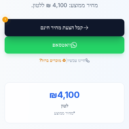
מחיר ממוצע:
4,100
₪ ל
לטון
.
!
קבל הצעת מחיר חינם
וואטסאפ
|
חייגו עכשיו
♻️ מוכרים ברזל?
₪
4,100
לטון
*מחיר ממוצע