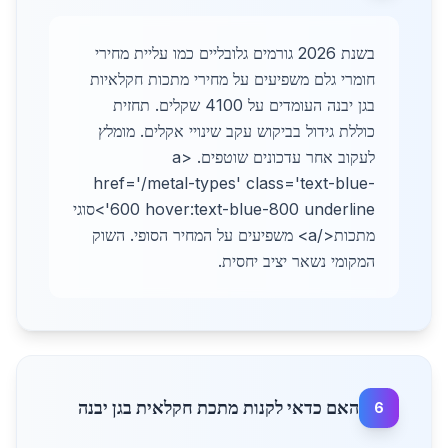
בשנת 2026 גורמים גלובליים כמו עליית מחירי
חומרי גלם משפיעים על מחירי מתכות חקלאיות
בגן יבנה העומדים על 4100 שקלים. תחזית
כוללת גידול בביקוש עקב שינויי אקלים. מומלץ
לעקוב אחר עדכונים שוטפים. <a
href='/metal-types' class='text-blue-
600 hover:text-blue-800 underline'>סוגי
מתכות</a> משפיעים על המחיר הסופי. השוק
המקומי נשאר יציב יחסית.
האם כדאי לקנות מתכת חקלאית בגן יבנה
6