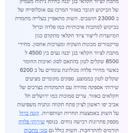
מתכת לציוד חקלאי בגן יבנה כוללת ניתוח מעמיק
של הביקוש הגובר באזור המרכז עם אוכלוסייה של
כ 23000 תושבים. השוק מתאפיין בעלייה מתמדת
בביקוש למתכות איכותיות כמו פלדה וברזל
המיועדות לייצור ציוד חקלאי מתקדם כגון
טרקטורים מכונות השקיה ומערכות אחסון. מחירי
מתכת לציוד חקלאי בגן יבנה נעים בין 4500 ל
8500 שקלים לטון בהתאם לסוג ואיכות החומר
כאשר מחירי פלדה מגולוונת עומדים על כ 6200
שקלים לטון בממוצע. ספקים מקומיים מציעים
שירותי אספקה מהירה עם התמקדות בצרכים של
חקלאים באזור. ערים סמוכות כמו ירושלים תל
אביב יפו ראשון לציון פתח תקווה ונתניה משפיעות
על השוק באמצעות תחרות ושותפויות.
קונה ברזל
מספק פתרונות רכישה נוחים. בנוסף
שירותי פלדה
תורמים להתרחבות. השוק כולל גם
סוגי מתכות