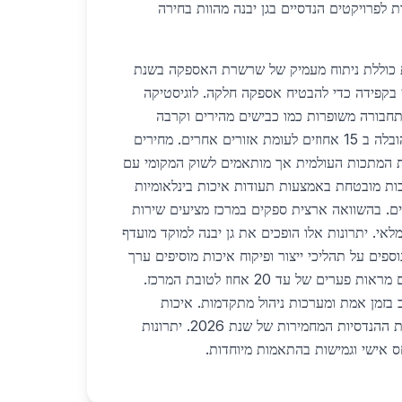
 לפרויקטים הנדסיים בגן יבנה מהוות בחירה
 כוללת ניתוח מעמיק של שרשרת האספקה בשנת
נן בקפידה כדי להבטיח אספקה חלקה. לוגיסטיקה
תחבורה משופרות כמו כבישים מהירים וקרבה
לנמלים מה שמפחית עלויות הובלה ב 15 אחוזים לעומת אזורים אחרים. מחירים
ת המתכות העולמית אך מותאמים לשוק המקומי עם
כות מובטחת באמצעות תעודות איכות בינלאומיות
ם. בהשוואה ארצית ספקים במרכז מציעים שירות
מלאי. יתרונות אלו הופכים את גן יבנה למוקד מועדף
ספים על תהליכי ייצור ופיקוח איכות מוסיפים ערך
רב ללקוחות. השוואות מחירים מראות פערים של עד 20 אחוז לטובת המרכז.
 בזמן אמת ומערכות ניהול מתקדמות. איכות
המוצרים עומדת בכל הדרישות ההנדסיות המחמירות של שנת 2026. יתרונות
ס אישי וגמישות בהתאמות מיוחדות.