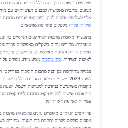
שימושים ויישומים בגן יבנה כוללים בנייה תעשייתית מ
מגוונים. מתכות משמשות למבנים תעשייתיים עם מחיר
אלף לשלושת אלפים לטון. בפרויקטי מגורים מתכות תו
שירותי פלדה
מספקים פתרונות מותאמים.
בתעשייה מקומית מתכות לפרויקטים הנדסיים בגן יבנה
ומערכות. מחירים נוחים בשקלים מאפשרים פרויקטים ג
כוללים גדרות וחלונות מאלומיניום. פרויקטים ציבוריים
לאיכות ובטיחות.
סוגי מתכות
מציע מידע מפורט על ה
בבנייה מתקדמת בגן יבנה מתכות תומכות בפרויקטי 
לשנת 2026. יישומים במגזר המגורים כוללים שלד
מקומית משתמשת בנחושת למערכות חשמל.
הצעת מ
מותאמות אישית לכל פרויקט. מתכות לפרויקטים הנדס
עמידות ואמינות לאורך זמן.
פרויקטים הנדסיים מקומיים נהנים מאספקת מתכות מ
נוספים כוללים גשרים ותחנות כוח קטנות. מחירים בש
ומאפשרים תכנון מדויק.
צרו קשר
לקבלת ייעוץ והצעו