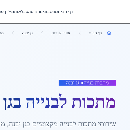
Skip to main content
דף הבית
מחשבונים
הנדסה
טבלאות
מילון מו
דף הבית
אזורי שירות
גן יבנה
מת
מתכות בנייה
•
גן יבנה
מתכות לבנייה
ב
גן 
שירותי
מתכות לבנייה
מקצועיים ב
גן יבנה
,
מר