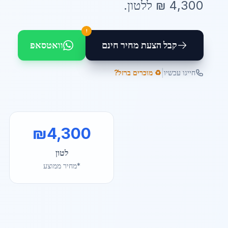
4,300
₪ ל
לטון
.
!
קבל הצעת מחיר חינם
וואטסאפ
|
חייגו עכשיו
♻️ מוכרים ברזל?
₪
4,300
לטון
*מחיר ממוצע