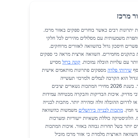
ר מרכז
ות יתרונות רבים כאשר בוחרים ספקים באזור מרכז.
טיקה משתפרת משמעותית עם מסלולים מהירים לכל חלקי
שרים חיסכון גדול בהשוואה לאזורים מרוחקים.
 בתקנים מחמירים. השוואה ארצית מראה כי ספקים
תר עם עלויות הובלה נמוכות.
קונה ברזל
מסייע
סף
שירותי פלדה
מספקים פתרונות מותאמים אישית
הגדול הוא הקרבה לנמלים ולמרכזי תעשייה
המאפשרים אספקה בזמן קצר. בשנת 2026 מחירי המתכות נשארים יציבים
בי מדויק. איכות הבדיקות והבקרה מבטיחה עמידות
ו לדרום ההובלה זולה ומהירה יותר. מתכות לבנייה
 וזמין.
מתכות לבנייה בירושלים
משמשות כהשוואה
 הלוגיסטיקה כוללת משאיות ייעודיות ומערכות
ים יותר בשל תחרות גבוהה באזור. איכות המתכות
שוואה הארצית מלמדת כי אזור מרכז מוביל