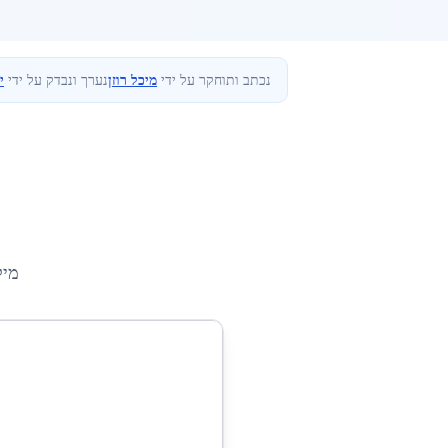
נכתב ותוחקר על ידי
מיכל רוזן
נערך ונבדק על ידי
י
מיק