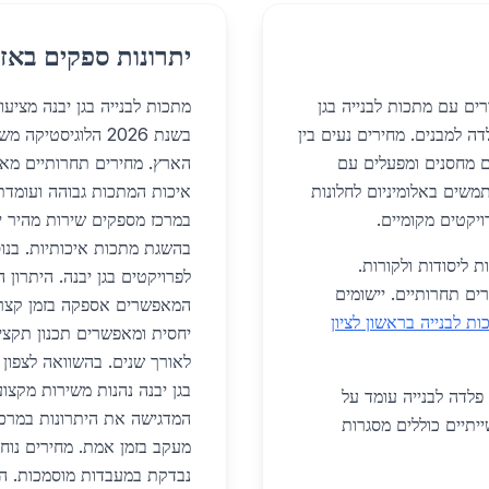
יתרונות ספקים באזו
ורים עם מתכות לבנייה בגן
מתכות לבנייה בגן יבנה מציע
דה למבנים. מחירים נעים בין
בשנת 2026 הלוגיס
לים מחסנים ומפעלים עם
הארץ. מחירים תחרותיים מאפ
. מגורים משתמשים באלומיניום לחלונות
איכות המתכות גבוהה ועומדת
יקטים מקומיים.
במרכז מספקים שירות מהיר יו
בהשגת מתכות איכותיות. בנו
ת ליסודות ולקורות.
לפרויקטים בגן יבנה. היתרון 
רים תחרותיים. יישומים
ת לבנייה בראשון לציון
יחסית ומאפשרים תכנון תקצי
לאורך שנים. בהשוואה לצפון א
בגן יבנה נהנות משירות מקצועי
פלדה לבנייה עומד על
המדגישה את היתרונות במרכז.
ל 2026. יישומים תעשייתיים כוללים מסגרות
מעקב בזמן אמת. מחירים נוח
נבדקת במעבדות מוסמכות. הה