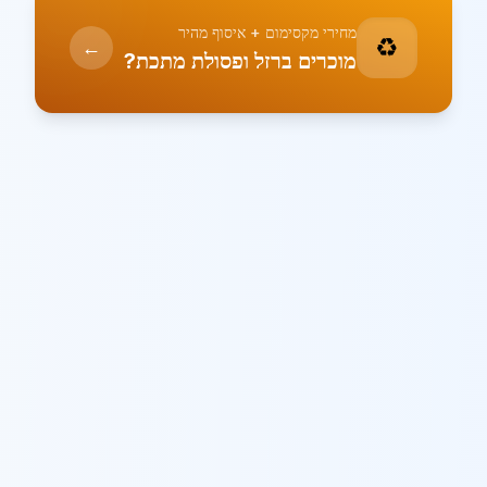
מחירי מקסימום + איסוף מהיר
♻️
←
מוכרים ברזל ופסולת מתכת?