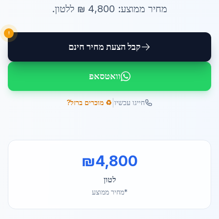
מחיר ממוצע:
4,800
₪ ל
לטון
.
!
קבל הצעת מחיר חינם
וואטסאפ
|
חייגו עכשיו
♻️ מוכרים ברזל?
₪
4,800
לטון
*מחיר ממוצע