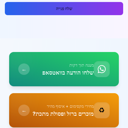
שלח פנייה
מענה תוך דקות
←
שלחו הודעה בוואטסאפ
מחירי מקסימום + איסוף מהיר
♻️
←
מוכרים ברזל ופסולת מתכת?