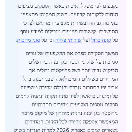
נקבעים לפי משקל ואיכות כאשר הספקים מציעים
הנחות ללקוחות קבועים. השוק המקומי מתאפיין
בזמינות גבוהה ובשירות מקצועי המותאם לצרכי
התושבים. קישורים פנימיים מובילים למידע נוסף
על
קונה ברזל
ועל
שירותי פלדה
וכן על
סוגי מתכות
.
המשך הסקירה מפרט את ההשפעות של ערים
סמוכות על שוק נירוסטה בגן יבנה. בירושלים
הביקוש גבוה יותר בשל פרויקטים גדולים אך
המחירים בשקלים דומים לאלה שבגן יבנה. בתל
אביב יפו התחרות גוברת והובלה מהירה משפיעה
על זמינות. בראשון לציון פתח תקווה ונתניה קיימים
ספקים נוספים המציעים מחירים תחרותיים.
נירוסטה בגן יבנה נהנית מיתרון של מיקום מרכזי
המאפשר אספקה מהירה לכל האזור. המחירים
נשארים יציבים באפריל 2026 למרות תנודות בשוק