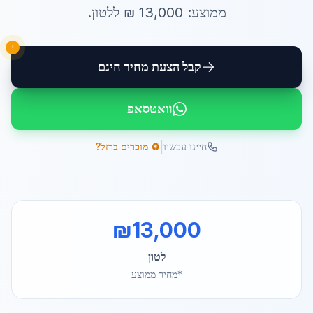
ממוצע:
13,000
₪ ל
לטון
.
!
קבל הצעת מחיר חינם
וואטסאפ
|
חייגו עכשיו
♻️ מוכרים ברזל?
₪
13,000
לטון
*מחיר ממוצע