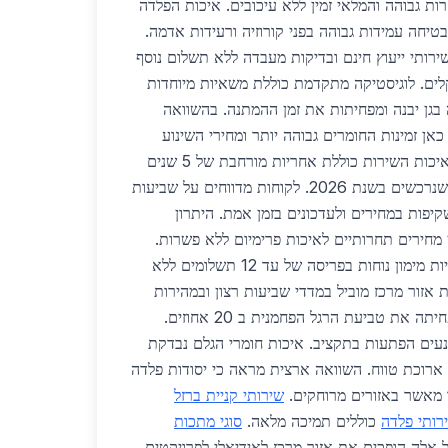
ת גבוהה והמלאי זמין ללא עיכובים. איכות הפלדה
ת בתקני ISO 2026 ומבטיחה עמידות גבוהה בפני קורוזיה ורעידות אדמה.
רותי ייעוץ חינם ובדיקות מעבדה ללא תשלום נוסף
ים. לוגיסטיקה מתקדמת כוללת משאיות מיוחדות
 בגן יבנה ומפחיתות את זמן ההמתנה. בהשוואה
כאן זמינות החומרים גבוהה יותר ומחירי השינוע
נמוכים ב 800 שקלים לטון. איכות השירות כוללת אחריות מורחבת של 5 שנים
על כל יסודות פלדה בגן יבנה שנרכשים בשנת 2026. לקוחות מדווחים על שביעות
ודות לשקיפות במחירים ולעדכונים בזמן אמת. היתרון
 מחירים תחרותיים לאיכות פרימיום ללא פשרות.
ספקים אלה מציעים גם אופציות מימון נוחות בפריסה של עד 12 תשלומים ללא
 אזור מרכז מוביל במדדי שביעות רצון ובמהירות
אספקה. לוגיסטיקה ירוקה מפחיתה את טביעת הרגל הפחמנית ב 20 אחוזים.
נעים הפתעות בתקציב. איכות חומרי הגלם נבדקת
ארוכת טווח. השוואה ארצית מראה כי יסודות פלדה
תר מאשר באזורים מרוחקים.
שירותי קניית ברזל
רותי פלדה
כוללים תמיכה מלאה.
סוגי מתכות
אלה הופכים את אזור מרכז לאידיאלי לפרויקטים