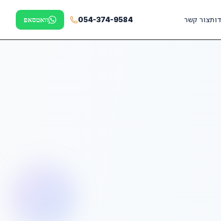
דות
צור קשר
054-374-9584
וואטסאפ