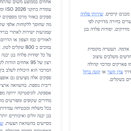
אחוזים בממוצע משום שהתחרו
עומד
מבנים קיימים.
שירותי פלדה
ספקים באזור מרכז מספקים שי
ים בחירה מדויקת לפי
מה שחוסך ללקוחות אלפי שקל
מדויקים. יסודות פלדה בגן
שמגיעות ישירות לאתרי בנייה
לאזורים כמו הצפון או הדרום 
ת אדמה. תעשייה מקומית
חדשים משלבים עיצוב
רצון של 95 אחוזים ה
מו פארקים ומרכזי קהילה
המרכזי הוא היכולת לשלב בין
דרך
צרו קשר
או
קונה ברזל
ים בשקלים.
ריבית נוספת. בהשוואה ארצית
מחירים שקופים ומפורטים מו
בכל משלוח ומבטיחה עמידות 
בגן יבנה זולים ואיכותיים יו
מסייעים בהשוואת הצעות.
שי
מאפשרים בחירה מושכלת. כל 