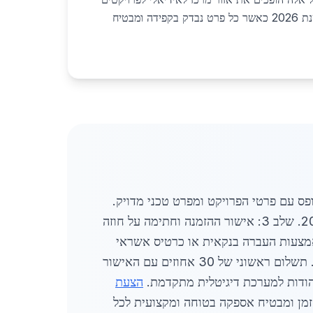
של יסודות פלדה בגן יבנה בשנת 2026 כאשר כל פרט נבדק בקפידה ומבטיח
 מתחיל בהגשת בקשה מקוונת ומסתיים באספקה לאתר בגן יבנה. שלב 1: מילוי טופס עם פרטי הפרויקט ומפרט טכני מדויק.
שלב 2: קבלת הצעת מחיר מפורטת תוך 24 שעות במחירים הנעים בין 5200 ל 8500 שקלים לטון בשנת 2026. שלב 3: אישור ההזמנה וחתימה על חוזה
אספקה מדויק תוך 3 עד 5 ימי עסקים. שלב 5: ביצוע תשלום באמצעות העברה בנקאית או כרטיס אשראי
בפריסה נוחה. שלב 6: בדיקת איכות במקום ואישור סופי. לוחות זמנים כוללים עדכונים יומיים במייל או בטלפון. תשלום ראשוני של 30 אחוזים עם האישור
הצעת
מן ומבטיח אספקה בטוחה ומקצועית לכל