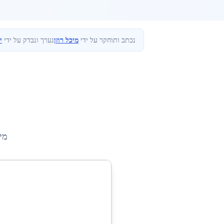
נכתב ותוחקר על ידי
מיכל רוזן
נערך ונבדק על ידי
י
מי