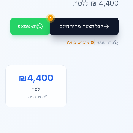
4,400
₪ ל
לטון
.
!
קבל הצעת מחיר חינם
וואטסאפ
|
חייגו עכשיו
♻️ מוכרים ברזל?
₪
4,400
לטון
*מחיר ממוצע