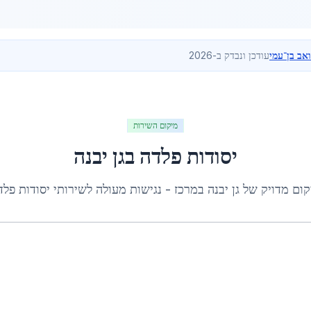
ואב בן־עמי
עודכן ונבדק ב-2026
מיקום השירות
יסודות פלדה
ב
גן יבנה
קום מדויק של
גן יבנה
ב
מרכז
- נגישות מעולה לשירותי
יסודות פלד