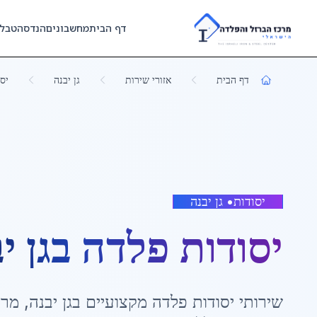
Skip to main content
דף הבית
מחשבונים
הנדסה
טבל
דף הבית
אזורי שירות
גן יבנה
יס
יסודות
•
גן יבנה
יסודות פלדה
ב
גן י
שירותי
יסודות פלדה
מקצועיים ב
גן יבנה
,
מרכ