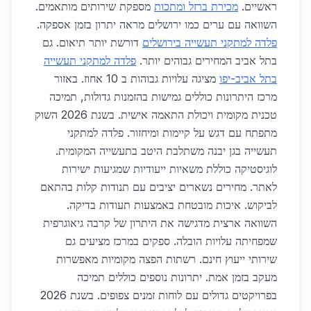
ראשיים.
מכירת ברזל ומתכות
מספקת שירותים מותאמים.
השוואה עם ערים כמו ירושלים מראה יתרון בזמן אספקה.
פלדה למתקני תעשייה בירושלים
דורשת יותר תיאום. גם
בתל אביב המחירים גבוהים יותר.
פלדה למתקני תעשייה
בתל אביב-יפו
מציגה עלויות גבוהות ב 10 אחוז. באזור
מרכז היתרונות כוללים גמישות בהזמנות גדולות, תמיכה
טכנית מקומית ויכולת התאמה אישית. בשנת 2026 השוק
מתפתח עם דגש על קיימות ומיחזור. פלדה למתקני
תעשייה בגן יבנה משתלבת היטב בתעשייה המקומית.
לוגיסטיקה כוללת משאיות ייעודיות שמגיעות ישירות
לאתר. מחירים נשארים יציבים עם תנודות קלות בהתאם
לביקוש. איכות מובטחת באמצעות תעודות בדיקה.
השוואה ארצית מדגישה את היתרון של קרבה גיאוגרפית
שמפחיתה עלויות הובלה. ספקים במרכז מציעים גם
שירותי ייעוץ חינם. רשתות הפצה מקומיות מאפשרות
מעקב בזמן אמת. יתרונות נוספים כוללים תמיכה
בפרויקטים גדולים עם לוחות זמנים צפופים. בשנת 2026