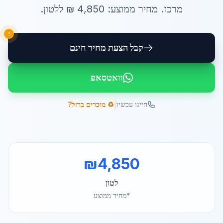
מרכז
. מחיר ממוצע:
4,850
₪ ל
לטון
.
!
קבל הצעת מחיר חינם
וואטסאפ
|
חייגו עכשיו
♻️ מוכרים ברזל?
₪
4,850
לטון
*מחיר ממוצע