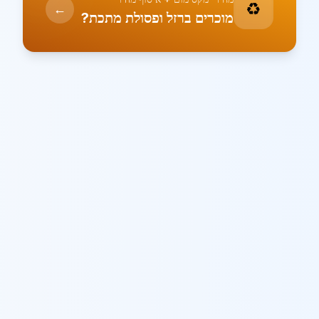
♻️
←
מוכרים ברזל ופסולת מתכת?