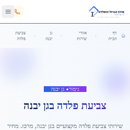
Skip to main content
דף
אזורי
גן
צביעת
הבית
שירות
יבנה
פלדה
גימור
•
גן יבנה
צביעת פלדה
ב
גן יבנה
שירותי
צביעת פלדה
מקצועיים ב
גן יבנה
,
מרכז
. מחיר