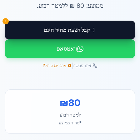
ממוצע:
80
₪ ל
למטר רבוע
.
!
קבל הצעת מחיר חינם
וואטסאפ
|
חייגו עכשיו
♻️ מוכרים ברזל?
₪
80
למטר רבוע
*מחיר ממוצע