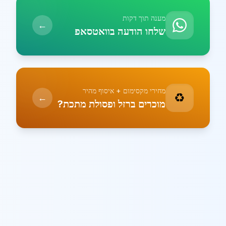
מענה תוך דקות
←
שלחו הודעה בוואטסאפ
מחירי מקסימום + איסוף מהיר
♻️
←
מוכרים ברזל ופסולת מתכת?