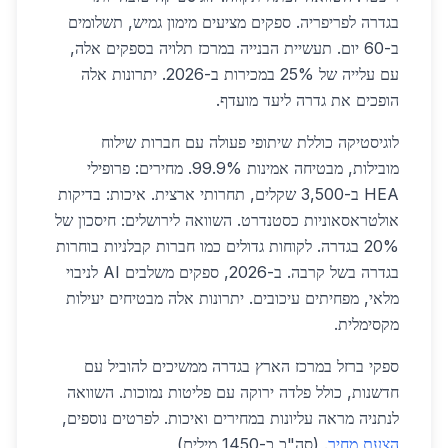
בגדרה לפריפריה. ספקים מציעים מימון גמיש, תשלומים
ב-60 יום. תעשיית הבנייה במרכז תלויה בספקים אלה,
עם עלייה של 25% במכירות ב-2026. יתרונות אלה
הופכים את גדרה ליעד מועדף.
לוגיסטיקה כוללת שיתופי פעולה עם חברות שילוח
מובילות, מבטיחה אמינות 99.9%. מחירים: פרופילי
HEA ב-3,500 שקלים, תחרותי ארצית. איכות: בדיקות
אולטראסאוניות כסטנדרט. השוואה לירושלים: חיסכון של
20% בגדרה. לקוחות גדולים כמו חברות קבלניות בוחרות
בגדרה בשל קרבה. ב-2026, ספקים משלבים AI לניבוי
מלאי, מפחיתים עיכובים. יתרונות אלה מבטיחים יעילות
מקסימלית.
ספקי ברזל במרכז הארץ בגדרה ממשיכים להוביל עם
חדשנות, כולל פלדה ירוקה עם פליטות נמוכות. השוואה
לנתניה מראה עליונות במחירים ואיכות. לפרטים נוספים,
הצעת מחיר
. (סה"כ כ-1450 מילים)