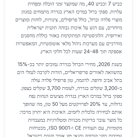
כביש 7 וכביש 40, מה שמקצר זמני הובלה ומפחית
עלויות. ספקי ברזל במרכז הארץ בגדרה מתמחים במגוון
מוצרי פלדה וברזל, כולל פרופילים, צינורות, לוחות ומוצרים
מיוחדים, עם דגש על איכות גבוהה תקנית ישראלית
ואירופית. הלוגיסטיקה המתקדמת באזור כוללת מחסנים
מודרניים עם מערכות ניהול מלאי אוטומטיות, המאפשרות
אספקה תוך 24-48 שעות לכל חלקי הארץ.
בשנת 2026, מחירי הברזל בגדרה נמוכים יותר בכ-15%
בהשוואה לאזורים פריפריאליים, הודות לקרבה לנמלי הים
בתל אביב וחיפה. לדוגמה, טון פרופילי פלדה עולה
כ-3,200 שקלים בגדרה, לעומת 3,700 שקלים בצפון.
ספקי ברזל במרכז הארץ בגדרה מציעים הנחות נפח
גדולות, עד 20% לפרויקטים מעל 50 טון, מה שהופך
אותם לבחירה כלכלית ליזמים. האיכות היא יתרון מרכזי:
כל מוצר עובר בדיקות מכניות ומטלורגיות במעבדות
מקומיות, עם תעודות CE ו-ISO 9001, מבטיחות
עמידות בפני קורוזיה ותנאי מזג אוויר קשים בישראל.