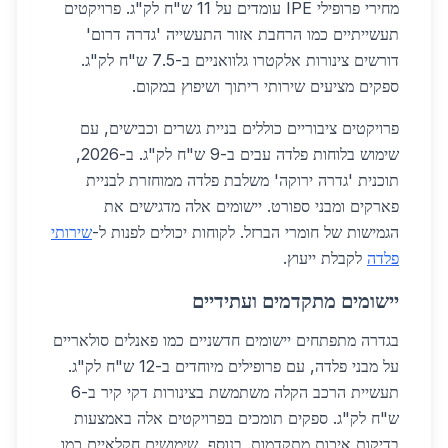
מחירי פרופילי IPE עומדים על 11 ש"ח לק"ג. פרויקטים
תעשייתיים כמו הרחבת אזור התעשייה 'גדרה דרום'
דורשים צינורות אלקטרו גלוואניים ב-7.5 ש"ח לק"ג.
ספקים מציעים שירותי ריתוך ושיפוץ במקום.
פרויקטים ציבוריים כוללים בניית גשרים וכבישים, עם
שימוש בלוחות פלדה עבים ב-9 ש"ח לק"ג. ב-2026,
תוכנית 'גדרה ירוקה' משלבת פלדה ממוחזרת לבניית
פארקים ומבני ספורט. יישומים אלה מדגישים את
הגמישות של חומרי הברזל. לקוחות יכולים לפנות ל-
שירותי
פלדה
לקבלת ייעוץ.
יישומים מתקדמים ועתידיים
בגדרה מתפתחים יישומים חדשניים כמו פאנלים סולאריים
על מבני פלדה, עם פרופילים מיוחדים ב-12 ש"ח לק"ג.
תעשיית הרכב הקלה משתמשת בצינורות דקי קיר ב-6
ש"ח לק"ג. ספקים תומכים בפרויקטים אלה באמצעות
בדיקות איכות מתקדמות. בנוסף, שימושים חקלאיים כמו