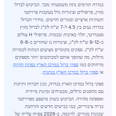
בגדרה תורמים נתח משמעותי מכך. הביקוש לברזל
מזוין, פרופילים וצינורות גדל בעקבות פרויקטי
תשתיות ארציים ומגורים חדשים. מחירי הברזל
בגדרה נעים בין 4.5 ל-7 ש"ח לק"ג לברזל מזוין
סטנדרטי, תלוי באיכות ובכמות. פרופילי H עולים
כ-9-12 ש"ח לק"ג, וצינורות גז שחורים כ-6-8
ש"ח לק"ג. ספקים מקומיים מציעים הנחות לכמויות
גדולות, מה שהופך אותם למבוקשים יותר מספקים
מרחוקים כמו
ספקי ברזל במרכז הארץ בפתח תקווה
או
ספקי ברזל במרכז הארץ בנתניה
.
ספקי ברזל במרכז הארץ בגדרה, כגון חברות ותיקות
עם מחסנים גדולים, מבטיחים זמינות מיידית
ואספקה מהירה. הביקוש בשוק מושפע מפרויקטי
בנייה ציבוריים, כמו כבישים חדשים והרחבת
שכונות מגורים. לדוגמה, ב-2026 צפויה עלייה של