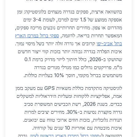
בהשוואה ארצית, ספקים בגדרה מנצחים בלוגיסטיקה: זמן
אספקה ממוצע של 1.5 ימים למרכז, לעומת 3-4 ימים
מהדרום או צפון. מחירים תחרותיים נובעים מריכוז ספקים,
המאפשר תחרות בריאה. לדוגמה,
ספקי ברזל במרכז הארץ
בתל אביב-יפו
קרובים אך גדרה זולה יותר בשל מיסוי נמוך.
איכות הפלדה בגדרה גבוהה יותר בזכות קווי ייצור חדשים
שהושקו ב-2026, כולל חיתוך לייזר מדויק ברמת 0.1
מ"מ. פרויקטים גדולים כמו מגדלי מגורים בגדרה
משתמשים בברזל מקומי, חוסך 10% בעלויות כוללות.
לוגיסטיקה מתקדמת כוללת משאיות GPS עם מעקב בזמן
אמת, אפליקציות ללקוחות ומעליות הידראוליות למשקלים
כבדים. בשנת 2026, רשת הכבישים המשופרת סביב
גדרה מקצרת נסיעות ב-30%. מחירים יציבים למרות
תנודות גלובליות, בזכות חוזים ארוכי טווח עם יבואנים.
איכות מובטחת עם אחריות 10 שנים על קורוזיה.
בהשוואה ל-
ספקי ברזל במרכז הארץ בראשון לציון
, גדרה