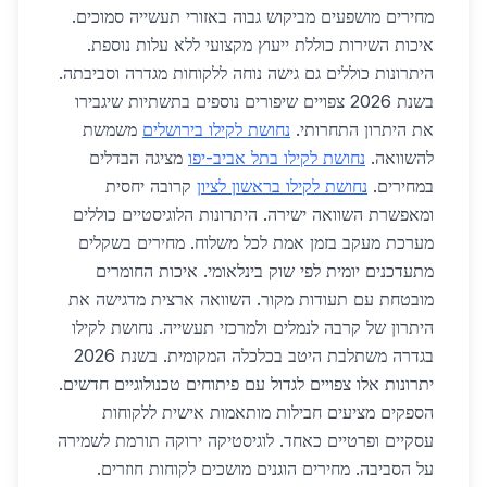
מחירים מושפעים מביקוש גבוה באזורי תעשייה סמוכים.
איכות השירות כוללת ייעוץ מקצועי ללא עלות נוספת.
היתרונות כוללים גם גישה נוחה ללקוחות מגדרה וסביבתה.
בשנת 2026 צפויים שיפורים נוספים בתשתיות שיגבירו
את היתרון התחרותי.
נחושת לקילו בירושלים
משמשת
להשוואה.
נחושת לקילו בתל אביב-יפו
מציגה הבדלים
במחירים.
נחושת לקילו בראשון לציון
קרובה יחסית
ומאפשרת השוואה ישירה. היתרונות הלוגיסטיים כוללים
מערכת מעקב בזמן אמת לכל משלוח. מחירים בשקלים
מתעדכנים יומית לפי שוק בינלאומי. איכות החומרים
מובטחת עם תעודות מקור. השוואה ארצית מדגישה את
היתרון של קרבה לנמלים ולמרכזי תעשייה. נחושת לקילו
בגדרה משתלבת היטב בכלכלה המקומית. בשנת 2026
יתרונות אלו צפויים לגדול עם פיתוחים טכנולוגיים חדשים.
הספקים מציעים חבילות מותאמות אישית ללקוחות
עסקיים ופרטיים כאחד. לוגיסטיקה ירוקה תורמת לשמירה
על הסביבה. מחירים הוגנים מושכים לקוחות חוזרים.