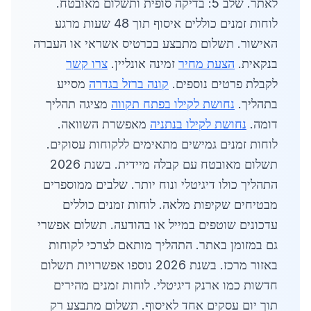
לאתר. שלב 5: בדיקה סופית ותשלום מאובטח.
לוחות זמנים כוללים איסוף תוך 48 שעות מרגע
האישור. תשלום מתבצע בכרטיס אשראי או העברה
בנקאית.
הצעת מחיר
זמינה אונליין.
צרו קשר
לקבלת פרטים נוספים.
קונה ברזל בגדרה
מסייע
בתהליך.
נחושת לקילו בפתח תקווה
מציגה תהליך
דומה.
נחושת לקילו בנתניה
מאפשרת השוואה.
לוחות זמנים גמישים מתאימים ללקוחות עסוקים.
תשלום מאובטח עם קבלה מיידית. בשנת 2026
התהליך כולו דיגיטלי ונוח יותר. שלבים ממוספרים
מבטיחים שקיפות מלאה. לוחות זמנים כוללים
עדכונים שוטפים במייל או בהודעה. תשלום אפשרי
גם במזומן באתר. התהליך מותאם לצרכי לקוחות
באזור מרכז. בשנת 2026 נוספו אפשרויות תשלום
חדשות כמו ארנק דיגיטלי. לוחות זמנים מהירים
תוך יום עסקים אחד לאיסוף. תשלום מתבצע רק