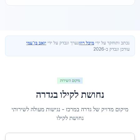
נכתב ותוחקר על ידי
מיכל רוזן
נערך ונבדק על ידי
יואב בן־עמי
עודכן ונבדק ב-2026
מיקום השירות
נחושת לקילו
ב
גדרה
מיקום מדויק של
גדרה
ב
מרכז
- נגישות מעולה לשירותי
נחושת לקילו