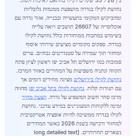
בין 28 ל 35 שקלים לקילו בהתאם לאיכות ולסוג.
נחושת לקילו בגדרה מושפעת ממגמות גלובליות
ומהביקוש המקומי בתעשייה ובבנייה. אזור גדרה עם
אוכלוסייה של 26607 תושבים רואה עלייה
בשימוש במתכות ממוחזרות כולל נחושת לקילו
בגדרה. ספקים מקומיים מציעים שירותי איסוף
ומחזור תוך שמירה על סטנדרטים גבוהים. ערים
סמוכות כמו ירושלים תל אביב יפו ראשון לציון פתח
תקווה ונתניה משפיעות על המחירים באזור המרכז.
נחושת לקילו בירושלים
מציגה מחירים דומים אך
עם תנודות קלות.
נחושת לקילו בתל אביב יפו
מהווה
מרכז סחר חשוב המשפיע על גדרה.
הצעת מחיר
זמינה ללקוחות המעוניינים במידע עדכני. נחושת
לקילו בגדרה ממשיכה להיות אופציה אטרקטיבית
למחזור ורכישה בשנת 2026 כאשר המחירים
נשארים תחרותיים. [long detailed text