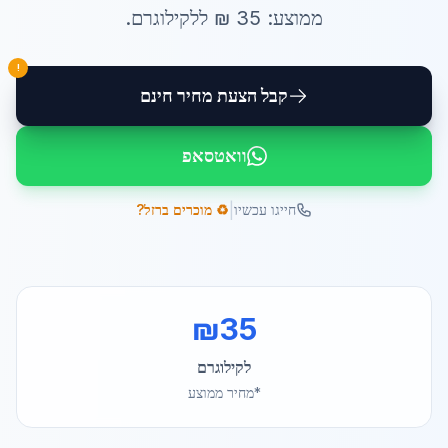
ממוצע:
35
₪ ל
לקילוגרם
.
!
קבל הצעת מחיר חינם
וואטסאפ
|
חייגו עכשיו
♻️ מוכרים ברזל?
₪
35
לקילוגרם
*מחיר ממוצע