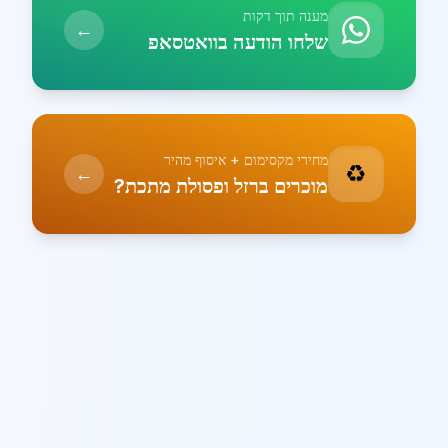
מענה תוך דקות
←
שלחו הודעה בוואטסאפ
מחירי מקסימום + איסוף מהיר
♻️
←
מוכרים ברזל ופסולת מתכת?