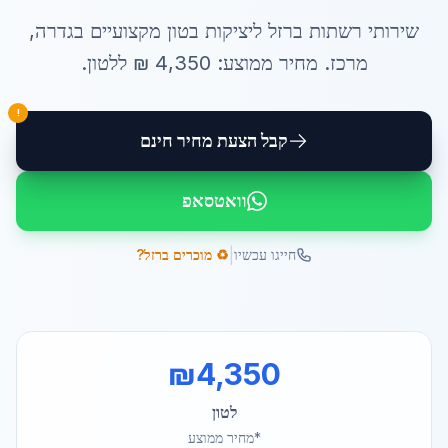
שירותי
רשתות ברזל ליציקות בטון
מקצועיים ב
גדרה
,
מרכז
. מחיר ממוצע:
4,350
₪ ל
לטון
.
!
קבל הצעת מחיר חינם
וואטסאפ
|
חייגו עכשיו
♻️ מוכרים ברזל?
₪
4,350
לטון
*מחיר ממוצע