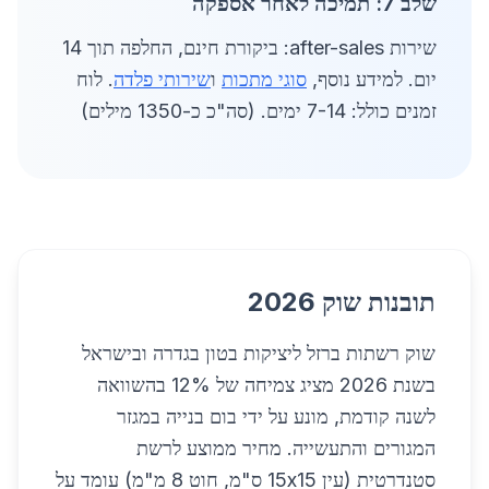
שלב 7: תמיכה לאחר אספקה
שירות after-sales: ביקורת חינם, החלפה תוך 14
יום. למידע נוסף,
סוגי מתכות
ו
שירותי פלדה
. לוח
זמנים כולל: 7-14 ימים. (סה"כ כ-1350 מילים)
תובנות שוק 2026
שוק רשתות ברזל ליציקות בטון בגדרה ובישראל
בשנת 2026 מציג צמיחה של 12% בהשוואה
לשנה קודמת, מונע על ידי בום בנייה במגזר
המגורים והתעשייה. מחיר ממוצע לרשת
סטנדרטית (עין 15x15 ס"מ, חוט 8 מ"מ) עומד על