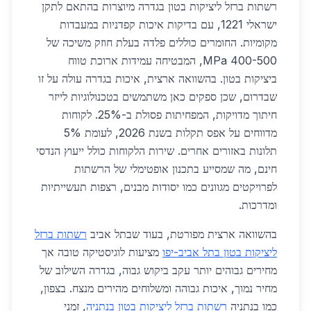
רשתות ברזל ליציקות בטון בגדרה מיוצרות בהתאם לתקן
ישראלי 1221, עם בדיקות איכות קפדניות במעבדות
מקומיות. החומרים כוללים פלדה בעלת חוזק משיכה של
400-500 MPa, המבטיחה עמידות ארוכת טווח
ביציקות בטון. בהשוואה ארצית, איכות בגדרה עולה על זו
שבדרום, שכן ספקים כאן משתמשים בטכנולוגיות לייזר
חיתוך מדויקות, המפחיתות פסולת ב-25%. לקוחות
מדווחים על אפס תקלות בשנת 2026, לעומת 5%
תלונות באזורים אחרים. שירות הלקוחות כולל ייעוץ הנדסי
חינם, מה שמסייע בתכנון אופטימלי של הרשתות
לפרויקטים מגוונים כמו יסודות מבנים, רצפות תעשייתיות
ומדרכות.
בהשוואה ארצית מפורטת, בעוד שבתל אביב
רשתות ברזל
ליציקות בטון בתל אביב-יפו
מציעות לוגיסטיקה טובה אך
מחירים גבוהים יותר עקב ביקוש גבוה, בגדרה השילוב של
מחיר נמוך, איכות גבוהה ומשלוחים מהירים מנצח. בצפון,
כמו בנתניה
רשתות ברזל ליציקות בטון בנתניה
, זמני