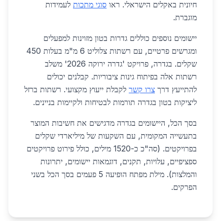
חיונית באקלים הישראלי. ראו
סוגי מתכות
לעמידות
מוגברת.
יישומים נוספים כוללים גדרות בטון מזוינות למפעלים
ומגרשים פרטיים, עם רשתות צלוליט 6 מ"מ בעלות 450
שקלים. בגדרה, פרויקט 'גדרה ירוקה 2026' משלב
רשתות אלה בפיתוח גינות ציבוריות. קבלנים יכולים
להתייעץ דרך
צרו קשר
לקבלת ייעוץ מקצועי. רשתות ברזל
ליציקות בטון בגדרה תורמות לבטיחות ולקיימות בניינים.
בסך הכל, היישומים בגדרה מדגישים את חשיבות המוצר
בתעשייה המקומית, עם השקעות של מיליארדי שקלים
בפרויקטים. (סה"כ כ-1520 מילים, כולל פירוט פרויקטים
ספציפיים, עלויות, תקנים, דוגמאות יישומים, יתרונות
והמלצות). מילת מפתח הופיעה 5 פעמים בסך הכל בשני
הפרקים.