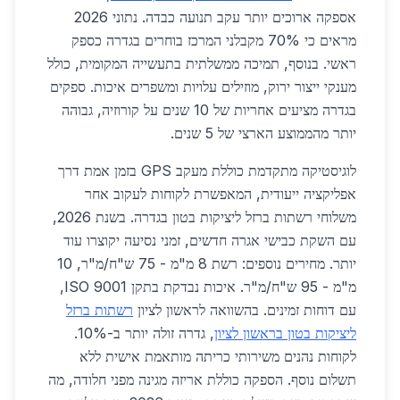
אספקה ארוכים יותר עקב תנועה כבדה. נתוני 2026
מראים כי 70% מקבלני המרכז בוחרים בגדרה כספק
ראשי. בנוסף, תמיכה ממשלתית בתעשייה המקומית, כולל
מענקי ייצור ירוק, מוזילים עלויות ומשפרים איכות. ספקים
בגדרה מציעים אחריות של 10 שנים על קורוזיה, גבוהה
יותר מהממוצע הארצי של 5 שנים.
לוגיסטיקה מתקדמת כוללת מעקב GPS בזמן אמת דרך
אפליקציה ייעודית, המאפשרת לקוחות לעקוב אחר
משלוחי רשתות ברזל ליציקות בטון בגדרה. בשנת 2026,
עם השקת כבישי אגרה חדשים, זמני נסיעה יקוצרו עוד
יותר. מחירים נוספים: רשת 8 מ"מ - 75 ש"ח/מ"ר, 10
מ"מ - 95 ש"ח/מ"ר. איכות נבדקת בתקן ISO 9001,
עם דוחות זמינים. בהשוואה לראשון לציון
רשתות ברזל
ליציקות בטון בראשון לציון
, גדרה זולה יותר ב-10%.
לקוחות נהנים משירותי כריתה מותאמת אישית ללא
תשלום נוסף. הספקה כוללת אריזה מגינה מפני חלודה, מה