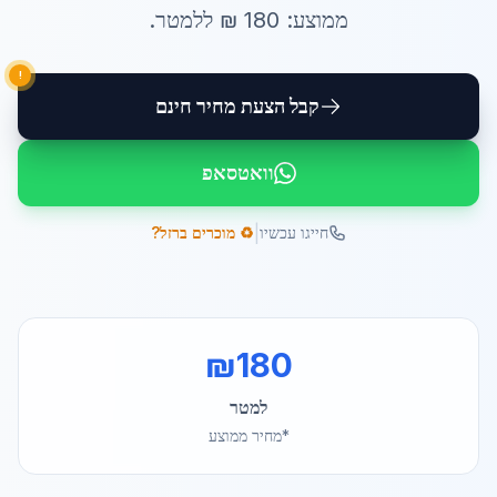
ממוצע:
180
₪ ל
למטר
.
!
קבל הצעת מחיר חינם
וואטסאפ
|
חייגו עכשיו
♻️ מוכרים ברזל?
₪
180
למטר
*מחיר ממוצע