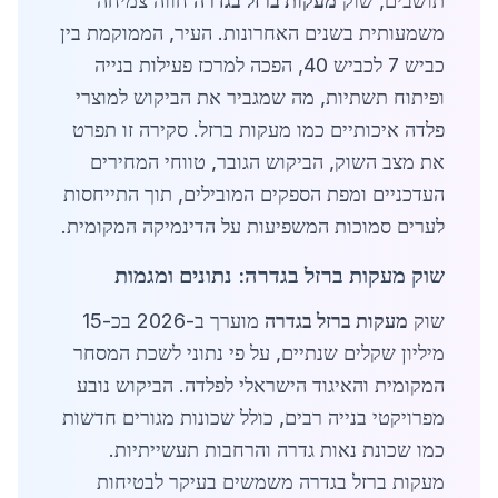
תושבים, שוק
מעקות ברזל בגדרה
חווה צמיחה
משמעותית בשנים האחרונות. העיר, הממוקמת בין
כביש 7 לכביש 40, הפכה למרכז פעילות בנייה
ופיתוח תשתיות, מה שמגביר את הביקוש למוצרי
פלדה איכותיים כמו מעקות ברזל. סקירה זו תפרט
את מצב השוק, הביקוש הגובר, טווחי המחירים
העדכניים ומפת הספקים המובילים, תוך התייחסות
לערים סמוכות המשפיעות על הדינמיקה המקומית.
שוק מעקות ברזל בגדרה: נתונים ומגמות
שוק
מעקות ברזל בגדרה
מוערך ב-2026 בכ-15
מיליון שקלים שנתיים, על פי נתוני לשכת המסחר
המקומית והאיגוד הישראלי לפלדה. הביקוש נובע
מפרויקטי בנייה רבים, כולל שכונות מגורים חדשות
כמו שכונת נאות גדרה והרחבות תעשייתיות.
מעקות ברזל בגדרה משמשים בעיקר לבטיחות