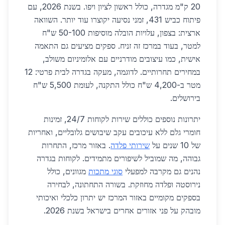
20 ק"מ מגדרה, כולל ראשון לציון ויפו. בשנת 2026, עם
פיתוח כביש 431, זמני נסיעה יקוצרו עוד יותר. השוואה
ארצית: בצפון, עלויות הובלה מוסיפות 50-100 ש"ח
למטר, בעוד במרכז זה זניח. ספקים מציעים גם התאמה
אישית, כמו עיצובים מודרניים עם אלומיניום משולב,
במחירים תחרותיים. לדוגמה, מעקה בגדרה לבית פרטי: 12
מטר ב-4,200 ש"ח כולל התקנה, לעומת 5,500 ש"ח
בירושלים.
יתרונות נוספים כוללים שירות לקוחות 24/7, זמינות
חומרי גלם ללא עיכובים עקב שיבושים גלובליים, ואחריות
של 10 שנים על
שירותי פלדה
. באזור מרכז, התחרות
גבוהה, מה שמוביל לשיפורים מתמידים. לקוחות בגדרה
נהנים גם מקרבה למפעלי
סוגי מתכות
מגוונים, כולל
נירוסטה ופלדה מחוזקת. בשורה התחתונה, לבחירה
בספקים מקומיים באזור המרכז יש יתרון כלכלי ואיכותי
מובהק על פני אזורים אחרים בישראל בשנת 2026.