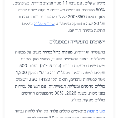
מיליון שקלים, עם גובה 1.1 מטר ועיצוב מודרני. בשיפוצים,
50% מהבתים הפרטיים משדרגים מעקות ישנים לברזל
גלוון, בעלות 200-350 שקלים למטר. יתרונות: עמידות
של 20 שנה ותחזוקה מינימלית.
שירותי פלדה
כוללים
התקנה מהירה תוך יום.
יישומים בתעשייה ובמפעלים
בתעשייה הגדרתית,
מעקות ברזל בגדרה
מגנים על מכונות
ומסלולים. באזור התעשייה הצפוני, מפעלי מזון ומתכת
משתמשים במעקות כבדים (עובי 5 מ"מ) בעלות 500
שקלים למטר. דוגמה: מפעל "גדרה פודס" התקין 1,200
מטר לבטיחות עובדים, תואם תקן ISO 14122. יישומים
כוללים מחסנים ומעליות תעשייתיות, עם דגש על עמידות
בפני מכות. בשנת 2026, 30% מהמפעלים החדשים
כוללים מעקות כאלה.
סוגי מתכות
מתאימים כוללים פלדה אל חלד ללחות גבוהה.
תחזוקה שנתית: ניקוי וצביעה ב-80 שקלים למטר.