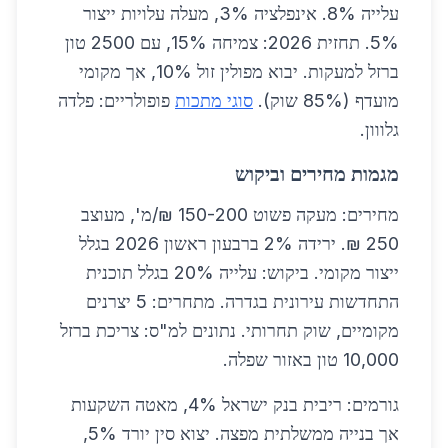
עלייה 8%. אינפלציה 3%, מעלה עלויות ייצור
5%. תחזית 2026: צמיחה 15%, עם 2500 טון
ברזל למעקות. יבוא מפולין זול 10%, אך מקומי
מועדף (85% שוק).
סוגי מתכות
פופולריים: פלדה
גלווון.
מגמות מחירים וביקוש
מחירים: מעקה פשוט 150-200 ₪/מ', מעוצב
250 ₪. ירידה 2% ברבעון ראשון 2026 בגלל
ייצור מקומי. ביקוש: עלייה 20% בגלל תוכנית
התחדשות עירונית בגדרה. מתחרים: 5 יצרנים
מקומיים, שוק תחרותי. נתונים למ"ס: צריכת ברזל
10,000 טון באזור שפלה.
גורמים: ריבית בנק ישראל 4%, מאטה השקעות
אך בנייה ממשלתית מפצה. יצוא סין יורד 5%,