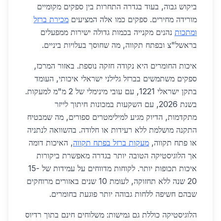
ביקוש גבוה, בעוד בגדרה התחרות בין ספקים מקומיים
מורידה מחירים. ספקים כמו אלה המציעים
מכירת ברזל
ומתכות
נהנים מקנייה בכמות גדולה ישירות ממפעלים
בראשל"צ ובפתח תקווה, מה שחוסך בעלויות ביניים.
איכות החומרים היא נקודה חזקה נוספת. באזור המרכז,
ספקים משתמשים בברזל גלילני ישראלי איכותי, העומד
בתקן ישראלי 1221, עם עובי מינימלי של 2 מ"מ למעקות.
בשנת 2026, עם השקעות במכונות חיתוך לייזר
מתקדמות, הדיוק מגיע למילימטרים ספורים, מה שמבטיח
התקנה מושלמת ללא רעידות או חלודה. בהשוואה לנתניה
או פתח תקווה,
מעקות ברזל בפתח תקווה
, האיכות דומה
אך הלוגיסטיקה הטובה יותר בגדרה מאפשרת ביקורות
איכות תכופות יותר. לקוחות מדווחים על עמידות של 15-
20 שנה ללא תחזוקה, לעומת 10 שנים באזורים מרוחקים
שבהם חשיפה ללחות גבוהה יותר פוגעת בחומרים.
הלוגיסטיקה כוללת גם גמישות: משלוחים חינם בתוך רדיוס