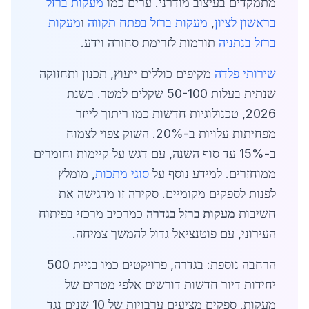
מתמקדים בעיצוב מודרני. ערים כמו
מעקות ברזל
בראשון לציון
,
מעקות ברזל בפתח תקווה
ו
מעקות
ברזל בנתניה
תורמות לזרימת סחורה וידע.
שירותי פלדה
מקיפים כוללים ייעוץ, תכנון ותחזוקה
שנתית בעלות 50-100 שקלים למטר. בשנת
2026, טכנולוגיות חדשות כמו ריתוך לייזר
מפחיתות עלויות ב-20%. השוק צפוי לצמוח
ב-15% עד סוף השנה, עם דגש על קיימות וחומרים
ממוחזרים. למידע נוסף על
סוגי מתכות
, מומלץ
לפנות לספקים מקומיים. סקירה זו מדגישה את
חשיבות
מעקות ברזל בגדרה
כמרכיב מרכזי בפיתוח
העירוני, עם פוטנציאל גדול להמשך צמיחה.
הרחבה נוספת: בגדרה, פרויקטים כמו בניית 500
יחידות דיור חדשות דורשים אלפי מטרים של
מעקות. ספקים מציעים ערבויות של 10 שנים נגד