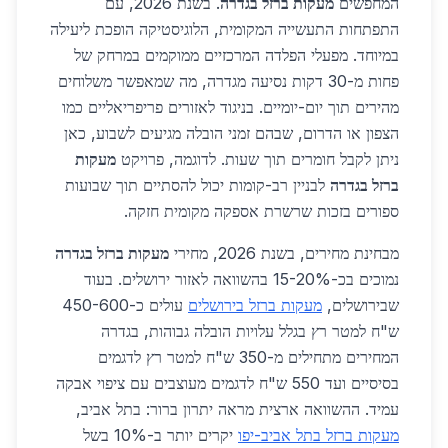
המחפשים
מעקות ברזל בגדרה
. בשנת 2026, עם
התפתחות התעשייה המקומית, הלוגיסטיקה הופכת ליעילה
במיוחד. מפעלי הפלדה המרכזיים ממוקמים במרחק של
פחות מ-30 דקות נסיעה מגדרה, מה שמאפשר משלוחים
מהירים תוך יום-יומיים. בניגוד לאזורים פריפריאליים כמו
הצפון או הדרום, שבהם זמני הובלה מגיעים לשבוע, כאן
ניתן לקבל חומרים תוך שעות. לדוגמה, פרויקט
מעקות
ברזל בגדרה
לבניין רב-קומות יכול להסתיים תוך שבועות
ספורים בזכות שרשרת אספקה מקומית חזקה.
מבחינת מחירים, בשנת 2026, מחירי
מעקות ברזל בגדרה
נמוכים בכ-15-20% בהשוואה לאזור ירושלים. בעוד
שבירושלים,
מעקות ברזל בירושלים
עולים כ-450-600
ש"ח למטר רץ בגלל עלויות הובלה גבוהות, בגדרה
המחירים מתחילים מ-350 ש"ח למטר רץ לדגמים
בסיסיים ועד 550 ש"ח לדגמים מעוצבים עם ציפוי אבקה
עמיד. ההשוואה ארצית מראה יתרון ברור: בתל אביב,
מעקות ברזל בתל אביב-יפו
יקרים יותר ב-10% בשל