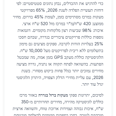
כדי להדגיש את ההבדלים, נבחן נתונים סטטיסטיים: לפי
דוחות תעשיית הפלדה לשנת 2026, 65% מפרויקטי
מעקות במרכז מסתיימים בזמן, לעומת 45% בדרום. מחיר
ממוצע: 420 ש"ח/מ"ר במרכז מול 520 ש"ח ארצי.
איכות: 98% שביעות רצון מלקוחות מקומיים. דוגמאות
נוספות כוללות פרויקטים ציבוריים בגדרה, שבהם חסכו
25% בעלויות הודות לקרבה. ספקים מציעים גם מימון
בתשלומים ללא ריבית לפרויקטים מעל 10,000 ש"ח.
הלוגיסטיקה כוללת מעקב GPS בזמן אמת, מה שמבטל
הפתעות. בהשוואה לפתח תקווה או נתניה, גדרה מציעה
מחירים נמוכים יותר בגלל פחות ביקוש מסחרי. בשנת
2026, עם עליית מחירי הדלק הצפויה, היתרון הלוגיסטי
יגדל עוד יותר.
לסיכום, יתרונות ספקי
מעקות ברזל בגדרה
באזור מרכז
כוללים לוגיסטיקה מהירה, מחירים תחרותיים מ-350
ש"ח, איכות גבוהה ועמידות ארוכת טווח, והשוואה ארצית
מובהקת לטובה. בחרו בספקים מקומיים להצלחה מובטחת.