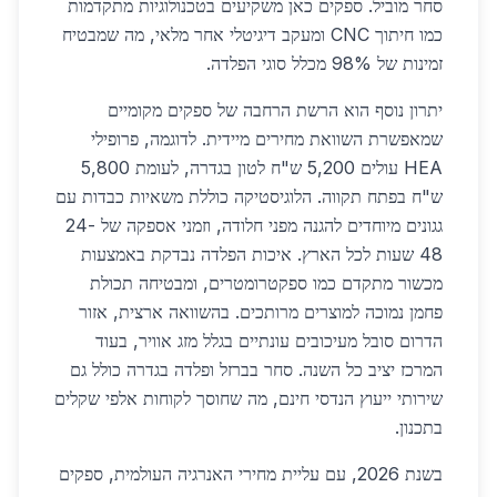
סחר מוביל. ספקים כאן משקיעים בטכנולוגיות מתקדמות
כמו חיתוך CNC ומעקב דיגיטלי אחר מלאי, מה שמבטיח
זמינות של 98% מכלל סוגי הפלדה.
יתרון נוסף הוא הרשת הרחבה של ספקים מקומיים
שמאפשרת השוואת מחירים מיידית. לדוגמה, פרופילי
HEA עולים 5,200 ש"ח לטון בגדרה, לעומת 5,800
ש"ח בפתח תקווה. הלוגיסטיקה כוללת משאיות כבדות עם
גגונים מיוחדים להגנה מפני חלודה, וזמני אספקה של 24-
48 שעות לכל הארץ. איכות הפלדה נבדקת באמצעות
מכשור מתקדם כמו ספקטרומטרים, ומבטיחה תכולת
פחמן נמוכה למוצרים מרותכים. בהשוואה ארצית, אזור
הדרום סובל מעיכובים עונתיים בגלל מזג אוויר, בעוד
המרכז יציב כל השנה. סחר בברזל ופלדה בגדרה כולל גם
שירותי ייעוץ הנדסי חינם, מה שחוסך לקוחות אלפי שקלים
בתכנון.
בשנת 2026, עם עליית מחירי האנרגיה העולמית, ספקים