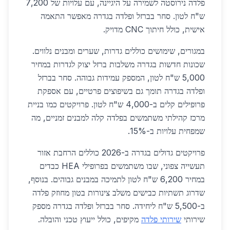
פלדה נירוסטה לשמירה על היגיינה, עם עלויות של 7,200
ש"ח לטון. סחר בברזל ופלדה בגדרה מאפשר התאמה
אישית, כולל חיתוך CNC מדויק.
במגורים, שימושים כוללים גדרות, שערים ומבנים נלווים.
שכונות חדשות בגדרה משלבות ברזל יצוק לגדרות במחיר
5,000 ש"ח לטון, המספק עמידות גבוהה. סחר בברזל
ופלדה בגדרה תומך גם בשיפוצים פרטיים, עם אספקת
פרופילים קלים ב-4,000 ש"ח לטון. פרויקטים כמו בניית
מרכז קהילתי משתמשים בפלדה קלה למבנים זמניים, מה
שמפחית עלויות ב-15%.
פרויקטים גדולים בגדרה ב-2026 כוללים הרחבת אזור
תעשייה צפוני, שבו משתמשים בפרופילי HEA כבדים
במחיר 6,200 ש"ח לטון לתמיכה במבנים גבוהים. בנוסף,
שדרוג תשתיות כבישים משלב צינורות בטון מחוזק פלדה
ב-5,500 ש"ח ליחידה. סחר בברזל ופלדה בגדרה מספק
שירותי
שירותי פלדה
מקיפים, כולל ייעוץ טכני והובלה.