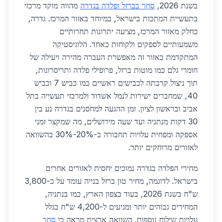
בשנת 2026,
סחר בברזל ופלדה בגדרה
מהווה מוקד מרכזי
בתעשיית המתכות בישראל, במיוחד באזור המרכז. גדרה,
כחלק מאזור המרכז, מציעה יתרונות תחרותיים
משמעותיים לספקים ולקוחות כאחד. הלוגיסטיקה
המתקדמת באזור זה מאפשרת העברה מהירה ויעילה של
חומרי גלם כמו מוטות ברזל, פרופילי פלדה ותריסרונות,
תוך ניצול קרבתה לכבישים ראשיים כמו כביש 7 וכביש
40, שמחברים ישירות לנמל אשדוד ולמרכזי תעשייה בתל
אביב ובראשון לציון. זמן ההגעה למחסנים בגדרה נע בין
30 דקות מנתניה ועד שעה מירושלים, מה שמקצר זמני
אספקה ומפחית עלויות תחבורה ב-20%-30% בהשוואה
לאזורים מרוחקים יותר.
מחירי הפלדה בגדרה נמוכים יחסית לאזורים אחרים
בישראל. לדוגמה, מחיר טון ברזל בנייה עומד על כ-3,800
ש"ח בשנת 2026, בעוד בצפון הארץ, כמו בנתניה,
המחירים גבוהים יותר ומגיעים ל-4,200 ש"ח בגלל
עלויות שילוח נוספות. השוואה ארצית מראה כי
סחר