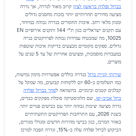
בברזל ופלדה בראשון לציון
קרוב מאוד לגדרה, אך גדרה
מציעה מחירים תחרותיים יותר בזכות מחסנים גדולים
ומגוון מלאי רחב. איכות החומרים בגדרה גבוהה במיוחד,
עם תקנים ישראליים כגון ת"י 144 ותקנים אירופיים EN
10025, מה שמבטיח עמידות גבוהה לפרויקטים בנייה
גדולים. ספקים מקומיים מבצעים בדיקות איכות שוטפות
במעבדות מוסמכות, ומציעים אחריות של עד 5 שנים על
מוצרים.
שירותי קניית ברזל
בגדרה כוללים אפשרויות מימון גמישות,
כמו תשלומים ב-60 יום ללקוחות קבועים, מה שמקל על
קבלנים קטנים ובינוניים. בהשוואה ל
סחר בברזל ופלדה
בתל אביב-יפו
, שם הלוגיסטיקה סובלת מפקקים כבדים,
גדרה מציעה יציבות גבוהה יותר עם כבישים פנויים יותר.
בשנת 2026, עם התרחבות הפרויקטים התשתיתיים
באזור המרכז, כגון כבישי מהירות חדשים ומגדלי מגורים,
הביקוש לברזל ופלדה עלה ב-15%, וגדרה הפכה למרכז