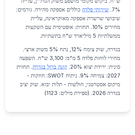
ש"ח. ביקוש מקומי מושפע משוק הנדל"ן, עלייה
7%.
שירותי פלדה
כוללים אספקה מהירה. גורמים:
שיבושי שרשרת אספקה מאוקראינה, עליית
מחירים 10%. תחזית: אופטימית עם השקעות
ממשלתיות 5 מיליארד ש"ח בתשתיות.
בגדרה, שוק צומח 12%, נתח 5% משוק ארצי.
מחירי לוחות פלדה 5 מ"מ: 3,100 ש"ח. השפעה
סינית: ירידת יצוא 20%.
קונה ברזל בגדרה
. תחזית
2027: צמיחה 9%. ניתוח SWOT: חוזקות -
מיקום אסטרטגי; חולשות - תלות יבוא. שוק יציב
בגדרה 2026. (ספירת מילים: 1123)