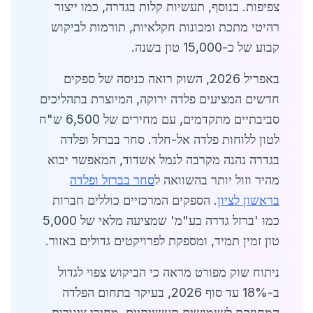
צפיפות. בנוסף, תעשיות קלות בגדרה, כמו ייצור
רהיטי מתכת ומכונות חקלאיות, תורמות לביקוש
קבוע של כ-15,000 טון בשנה.
באפריל 2026, השוק רואה כניסה של ספקים
חדשים המציעים פלדה ירוקה, המיוצרת בתהליכים
סביבתיים מתקדמים, עם מחירים של 6,500 ש"ח
לטון ללוחות פלדה אל-חלד. סחר בברזל ופלדה
בגדרה נהנה מקרבה לנמל אשדוד, המאפשר יבוא
מהיר וזול יותר בהשוואה ל
סחר בברזל ופלדה
בראשון לציון
. הספקים המרכזיים כוללים חברות
כמו 'ברזל גדרה בע"מ' שמציעה מלאי של 5,000
טון זמין תמיד, ומספקת לפרויקטים גדולים באזור.
ניתוח שוק מפורט מראה כי הביקוש צפוי לגדול
ב-18% עד סוף 2026, בעיקר בתחום הפלדה
המחוזקת לשימושים תעשייתיים. מחירי צינורות