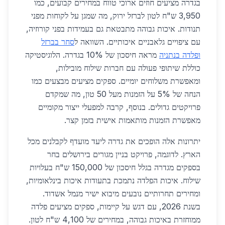
בגדרה מציעים חוזים ארוכי טווח במחירים קבועים, כמו
3,950 ש"ח לטון לברזל ירוק, מה שמגן על לקוחות מפני
תנודות. איכות גבוהה מתבטאת גם בעמידות בפני קורוזיה,
עם ציפויים גלאבניים איכותיים. השוואה ל
סחר בברזל
ופלדה בנתניה
מראה חיסכון של 10% בגדרה. הלוגיסטיקה
כוללת שיתופי פעולה עם חברות שילוח מובילות,
ומאפשרת משלוחים יומיים. ספקים מציעים מבצעים כמו
הנחה של 5% על הזמנות מעל 50 טון, מה שמקדם
פרויקטים גדולים. בנוסף, קרבה למפעלי ייצור מקומיים
מאפשרת הזמנות מותאמות אישית בזמן קצר.
יתרונות אלה הופכים את גדרה ליעד מועדף לקבלנים מכל
הארץ. לדוגמה, פרויקט בניין מגורים בירושלים בחר
בספקים מגדרה בגלל חיסכון של 150,000 ש"ח בעלויות
שילוח. איכות הפלדה נתמכת בתעודות איכות בינלאומיות,
ומחירים תחרותיים נובעים מיבוא ישיר מנמל אשדוד.
בשנת 2026, עם דגש על קיימות, ספקים מציעים פלדה
ממוחזרת באיכות גבוהה, במחירים של 4,100 ש"ח לטון.