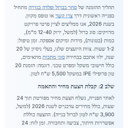
תהליך ההזמנה של
סחר בברזל ופלדה בגדרה
מתחיל
בפנייה ראשונית דרך
צרו קשר
או טופס מקוון.
בשנת 2026, אנו ממליצים לציין פרטי פרויקט
מדויקים: סוג ברזל (למשל, ירוק 12-40 מ"מ),
כמות (בטונות), מידות ומיקום אספקה. זמן טיפול:
1-2 שעות. צוות היועצים שלנו, בעלי ניסיון של 20
שנה, ילוו אתכם בבחירת
סוגי מתכות
מתאימים,
כולל חישובי משקל ומפרט טכני. דוגמה: הזמנת 20
טון פרופילי IPE במשקל 5,500 ש"ח לטון.
שלב 2: קבלת הצעת מחיר והתאמה
לאחר הפנייה, נשלח הצעת מחיר מפורטת תוך 24
שעות, כולל מחירים עדכניים לשנת 2026 (למשל,
3,900 ש"ח לטון לברזל בנייה). ההצעה כוללת
אפשרויות חיתוך, צביעה ותחבורה. זמן לוח: 24