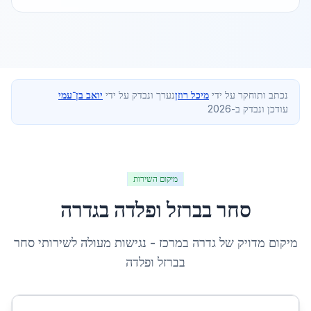
נכתב ותוחקר על ידי
מיכל רוזן
נערך ונבדק על ידי
יואב בן־עמי
עודכן ונבדק ב-2026
מיקום השירות
סחר בברזל ופלדה
ב
גדרה
מיקום מדויק של
גדרה
ב
מרכז
- נגישות מעולה לשירותי
סחר
בברזל ופלדה