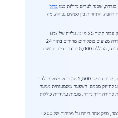
ברזל
 רחבה. התחרות בין ספקים גבוהה, מה
נעים בין 3,200 ש"ח לטון עבור קוטר 12 מ"מ ועד 4,800 ש"ח לטון עבור קוטר 25 מ"מ. עלייה של 8%
נרשמה בחודשים האחרונים עקב יבוא מוגבל מסין ומחירי אנרגיה גבוהים. ספקים מקומיים כמו מפעלי פלדה בגדרה מציעים משלוחים מהירים בתוך 24
שעות, מה שנותן יתרון תחרותי על פני יבואנים. הביקוש צפוי להמשיך לעלות עם תוכנית הפיתוח העירונית של גדרה, הכוללת 5,000 יחידות דיור חדשות
הביקוש לברזל מצולע בגדרה מונע מפרויקטים ספציפיים כמו בניית שכונת מגורים חדשה בגבעת שמואל הסמוכה, שבה נדרשו 2,500 טון ברזל מצולע בלבד
רזל מצולע לחיזוק מבנים. השפעה משמעותית מגיעה
ת סחורה דרך גדרה. מגמות עתידיות כוללות
ספקים מרכזיים כוללים חברות ותיקות עם מחסנים בגדרה, המציעות איכות גבוהה ובדיקות איכות קפדניות. לדוגמה, ספק אחד דיווח על מכירות של 1,200