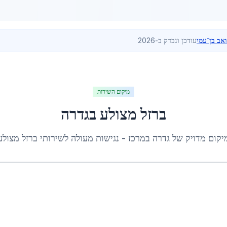
ואב בן־עמי
עודכן ונבדק ב-2026
מיקום השירות
ברזל מצולע
ב
גדרה
יקום מדויק של
גדרה
ב
מרכז
- נגישות מעולה לשירותי
ברזל מצולע