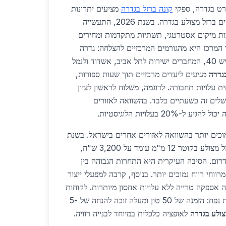
רט בגדרה, ספקי
קונה ברזל בגדרה
מציעים יתרונות
משמעותיים ללקוחות המחפשים ברזל מצולע בגדרה. בשנת 2026, התעשייה
ות מיקום אסטרטגי, תשתיות מתקדמות ומחירים
 המרכז היא מהגורמים המרכזיים להצלחה: גדרה
ממוקמת קרוב לכביש 7 ולכביש 40, המחברים ישירות לתל אביב, אשדוד ולנמל
גדרה
מגיעים ליעדים מרכזיים תוך שעות ספורות,
 עלויות תחבורה. לדוגמה, משלוח לראשון לציון
שלים זה כשעתיים בלבד. בהשוואה לאזורים
20 בעלויות הלוגיסטיות.
מוכים יותר בהשוואה לאזורים אחרים בישראל. בשנת
2026, מחיר ממוצע לטון ברזל מצולע בקוטר 12 מ"מ עומד על 3,200 ש"ח,
בצפון ובדרום. הסיבה העיקרית היא התחרות הגבוהה בין
וחי רווח נמוכים יותר. בנוסף, קרבה למפעלי ייצור
 אספקה טרייה ללא עלויות אחסון מיותרות. לקוחות
עסקיים יכולים ליהנות מהנחות נפח: הזמנה של 50 טון ומעלה זוכה להנחה של 5-
צולע בגדרה
לאופציה כלכלית במיוחד לבנייה רוויה.