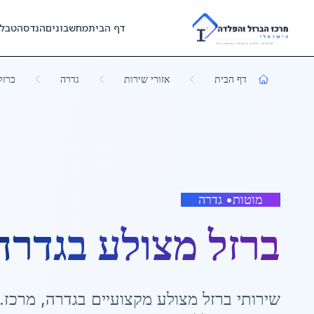
Skip to main content
דף הבית
מחשבונים
הנדסה
טבל
דף הבית
אזורי שירות
גדרה
ברזל
מוטות
•
גדרה
ברזל מצולע
ב
גדרה
שירותי
ברזל מצולע
מקצועיים ב
גדרה
,
מרכז
.