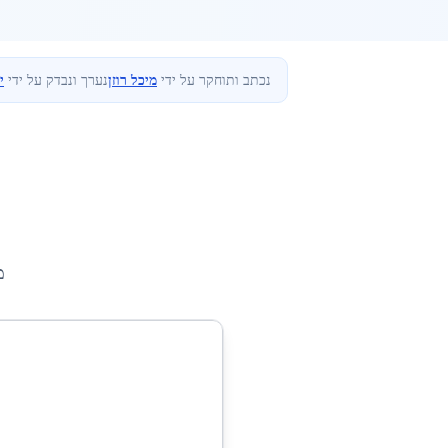
נכתב ותוחקר על ידי
מיכל רוזן
נערך ונבדק על ידי
י
מ