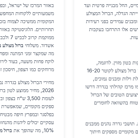
יים, החל מבנייה פרטית ועד
באזור המרכז של ישראל, ובפ
ייתה הגדלה, הברזל המצולע
מבנים עמידים בפני רעידות
המקומית ממשיכה לצמוח בזכ
ידה בתקנים מחמירים. ב-2026, שימושים אלו התרחבו בעקבות
תחרותיים. הלוגיסטיקה באזור
אשדוד. משלוחי
ברזל מצולע ב
מה שמקצר זמני המתנה ומפחית
לוקח פחות משעה, בעוד לירו
 בטון מזוין. לדוגמה,
מרוחקים כמו הצפון, חיסכון זה יכול להגיע ל-%
בשכונת נווה גדרה החדשה, נעשה שימוש ב-800 טון ברזל מצולע לקוטר 16-20
ת וילות ומבנים נמוכים,
מחירי הברזל מצולע בגדרה נ
ו מרכז קהילתי בגדרה דרשו
יצועים הטובים של הברזל
לעומת 3,500 ש"ח 
 בעלויות ארוכות טווח בהשוואה לחומרים
ספקים מקומיים, שמאפשרת מרו
בפלסגר ובמפרץ חיפה מבטיחה
. תושבי גדרה נהנים ממבנים
10%, מה שהופך את
ברזל מ
ם מקומיים מספקים חיתוך