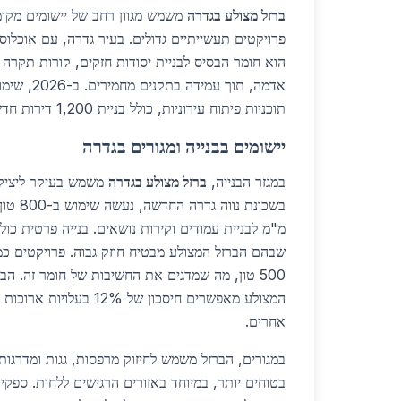
ברזל מצולע בגדרה
משמש מגוון רחב של יישומים מקומ
פרויקטים תעשייתיים גדולים. בעיר גדרה, עם אוכלוס
הוא חומר הבסיס לבניית יסודות חזקים, קורות תקרה ו
אדמה, תוך עמ
תוכניות פיתוח עירוניות, כולל בניית 1,200 דירות חדשות.
יישומים בבנייה ומגורים בגדרה
במגזר הבנייה,
ברזל מצולע בגדרה
משמש בעיקר ליציקות
מ"מ לבניית עמודים וקירות נושאים. בנייה פרטית כולל
שבהם הברזל המצולע מבטיח חוזק גבוה. פרויקטים כמ
500 טון, מה שמדגים את החשיבות של חומר זה. הב
המצולע מאפשרים חיסכון של 12%
אחרים.
במגורים, הברזל משמש לחיזוק מרפסות, גגות ומדרגות
בטוחים יותר, במיוחד באזורים הרגישים ללחות. ספקי