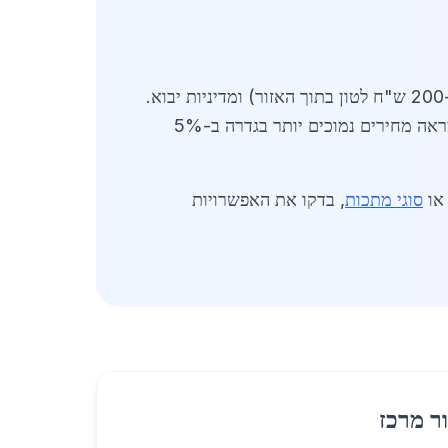
מושפעים ממספר גורמים: תנודות בשער הדולר (כיום 3.75 ש"ח), עלויות הובלה (כ-200 ש"ח לטון בתוך האזור) ומדיניות יבוא.
טבלה לדוגמה: קוטר 16 מ"מ - 4,200 ש"ח/טון; קוטר 20 מ"מ - 4,500 ש"ח/טון. השוואה לערים סמוכות מראה מחירים נמוכים יותר בגדרה ב-5%
ו
סוגי מתכות
, בדקו את האפשרויות
ר מרכז