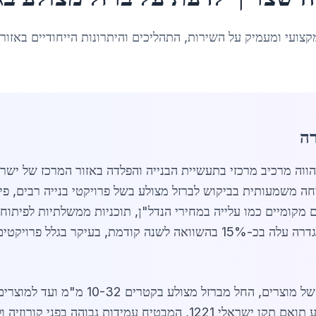
קצועי ומעמיק על השירות, התהליכים והיתרונות הייחודיים באזור
רה
וה מרכיב מרכזי בתעשיית הבנייה והפלדה באזור המרכז של ישרא
2 תושבים, חווה צמיחה משמעותית בביקוש לברזל מצולע בשל פרויקטי בנייה ר
 מקומיים כמו עלייה במחירי הנדל"ן, תוכניות ממשלתיות לפיתוח
שוק הברזל מצולע בגדרה מאופיין בגיוון רחב 
הספקים המובילים באזור מספקים ברזל מצולע תואם תקן ישראלי 1221, המ