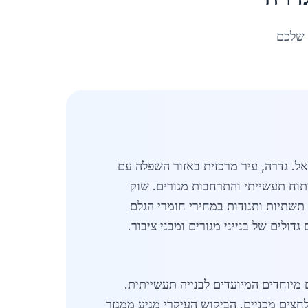
 שלכם
ל. גדרה, עיר מרכזית באזור השפלה עם
בים, פיתוח תעשייתי והתרחבות מגורים. שוק
 תשתיות ותנודות במחירי חומרי הגלם
של מוצרים, החל מברזל מצולע בקטרים 10-32 מ"מ ועד למוצרים מיוחדים המיועדים לבנייה תעשייתית.
בטיח עמידות גבוהה בפני קורוזיה ולחצים מכניים. הביקוש העיקרי מגיע ממגזר