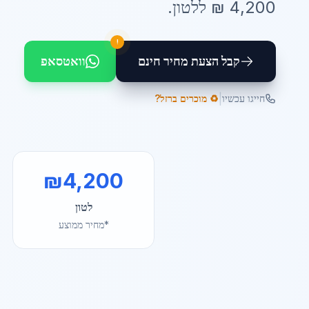
4,200
₪ ל
לטון
.
!
קבל הצעת מחיר חינם
וואטסאפ
|
חייגו עכשיו
♻️ מוכרים ברזל?
₪
4,200
לטון
*מחיר ממוצע