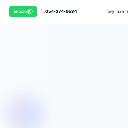
דות
צור קשר
054-374-9584
וואטסאפ