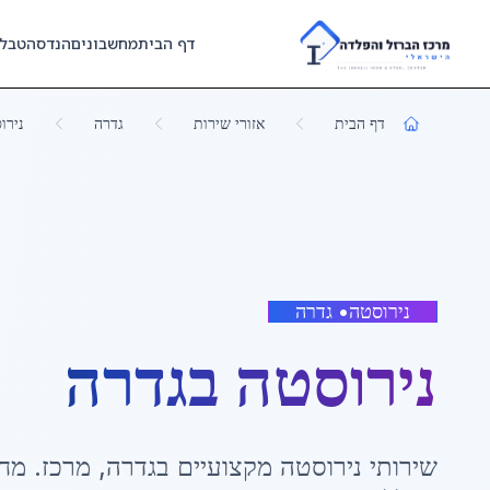
Skip to main content
דף הבית
מחשבונים
הנדסה
טבל
דף הבית
אזורי שירות
גדרה
נירו
נירוסטה
•
גדרה
נירוסטה
ב
גדרה
שירותי
נירוסטה
מקצועיים ב
גדרה
,
מרכז
. מח