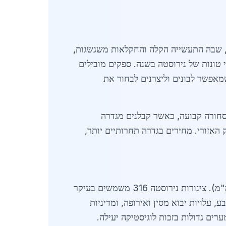
יר, שבה התעשייה הקלה והחקלאות משגשגות,
 טונות של נירוסטה בשנה. ספקים מובילים
שמאפשר לבונים וליצרנים לבחור את
סחורה קבועה, כאשר קבלנים מגדרה
האזורי. מחירים בגדרה תחרותיים יותר,
באפריל 2026, מחיר לוח נירוסטה 304 בגדרה עומד על 30-35 ש"ח לק"ג, תלוי בעובי (מ-0.5 מ"מ עד 3 מ"מ). צינורות נירוסטה 316 משמשים בעיקר
ם כוללים תנודות במטבע, עלויות יבוא מסין ואירופה, ומדיניות