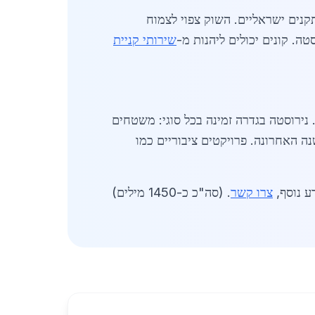
ירוסטה בגדרה גבוה בתעשיית המזון והחקלאות, שבה נדרשת היגיינה. ספקים מציעים אישורים ISO ותקנים ישראליים. השוק צפוי לצמוח
שירותי קניית
רות ותיקות עם מלאי גדול, אספקה תוך 24 שעות. הם מתמחים בעיבוד CNC וסלידה. נירוסטה בגדרה זמינה בכל סוגי: משטחים
 ועוד. השוק תחרותי, עם מבצעים קבועים. בעקבות צמיחת האוכלוסייה, הביקוש עלה ב-15% בשנה האחרונה. פרויקטים ציבוריים כמו
צרו קשר
. (סה"כ כ-1450 מילים)