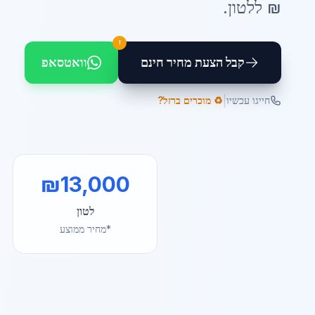
₪ ל
לטון
.
!
קבל הצעת מחיר חינם
וואטסאפ
|
חייגו עכשיו
♻️ מוכרים ברזל?
₪
13,000
לטון
*מחיר ממוצע