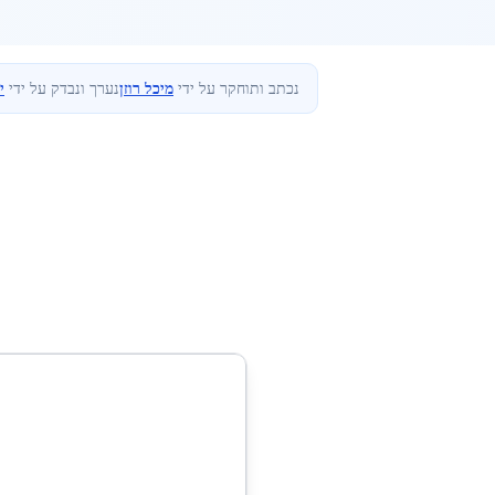
נכתב ותוחקר על ידי
מיכל רוזן
נערך ונבדק על ידי
י