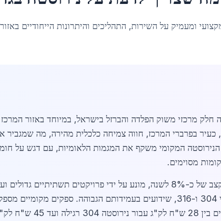
קצועי ומעמיק על השירות, התהליכים והיתרונות הייחודיים באזור
רוסטה בגדרה מהווה חלק מרכזי משוק הפלדה והברזל בישראל, במיוחד באזו
-26,607 תושבים. גדרה, כעיר בפרברי המרכז, חווה צמיחה כלכלית מהירה, מה 
הנירוסטה המקומי משקף את המגמות הלאומיות, עם דגש על חומרים
מות מסוימים.
בשנת 2026, שוק הנירוסטה בגדרה צומח בקצב של כ-8% לשנה, מונע על ידי פרויקט
הביקוש לנירוסטה בגדרה מתרכז בעיקר בסוגי 304 ו-316, שידועים בעמידותם הגבוהה. 