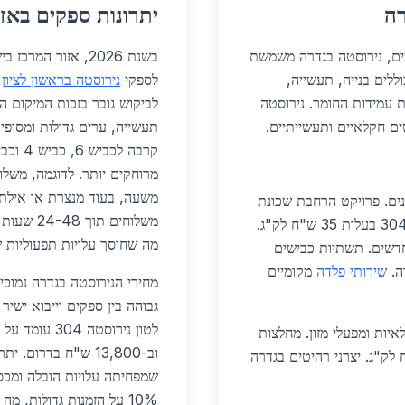
רה
יתרונות ספקים באזו
רכזית באזור המרכז עם 26,607 תושבים, נירוסטה בגדרה משמשת
בשנת 2026, אזור ה
בשנת 2026, היישומים כוללים בנייה, תעשייה,
לספקי
נירוסטה בראשון לציון
ו
ת עמידות החומר. נירוסטה
לביקוש גובר בזכות המיקום 
ם חקלאיים ותעשייתיים.
תעשייה, ערים גדולות ומסופי 
מרוחקים יותר. לדוגמה, משלו
משעה, בעוד מנצרת או אילת 
ים. פרויקט הרחבת שכונת
משלוחים ת
נווה מבטחים כולל אלפי מטרים של מעקות נירוסטה 304 בעלות 35 ש"ח לק"ג.
מה שחוסך עלויות תפעוליות 
חדשים. תשתיות כבישים
ה.
שירותי פלדה
מקומיים
מחירי הנירוסטה בגדרה נמוכי
איות ומפעלי מזון. מחלצות
וב-13,800 ש"ח בדרו
שות במיכלים מנירוסטה 316 ב-42 ש"ח לק"ג. יצרני רהיטים בגדרה
10% על הזמנות גדולות, 