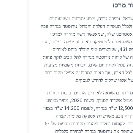
ר מרכז
מרכז בישראל, ובפרט גדרה, מציע יתרונות משמעותיים
לכלל תעשיית הפלדה והברזל. נירוסטה בגדרה זוכה
האסטרטגי שלה, שמאפשר גישה מהירה למרכזי
משלוחים. הלוגיסטיקה באזור זה יעילה במיוחד, עם
קרבה לכביש 6, כביש 4 וכביש 431, שמקצרים זמני הובלה ביחס לאזורים
ח של לוחות נירוסטה מגדרה לתל אביב לוקח פחות
זה עלול לקחת יום שלם. חברות מקומיות מציעות
וך 24-48 שעות לכל הארץ, אך באזור המרכז זה אפילו מהיר יותר,
של אלפי שקלים לחודש לעסקים.
ם יותר בהשוואה לאזורים אחרים, בזכות תחרות
גבוהה בין ספקים וייבוא ישיר מנמל אשדוד הסמוך. בשנת 2026, מחיר ממוצע
לטון נירוסטה 304 עומד על 12,500 ש"ח בגדרה, לעומת 14,200 ש"ח בצפון
ם. יתרון זה נובע משרשרת אספקה מקומית קצרה,
שמפחיתה עלויות הובלה ומכסים. לקוחות יכולים ליהנות מהנחות נוספות של 5-
מה שהופך את נירוסטה בגדרה לבחירה כלכלית