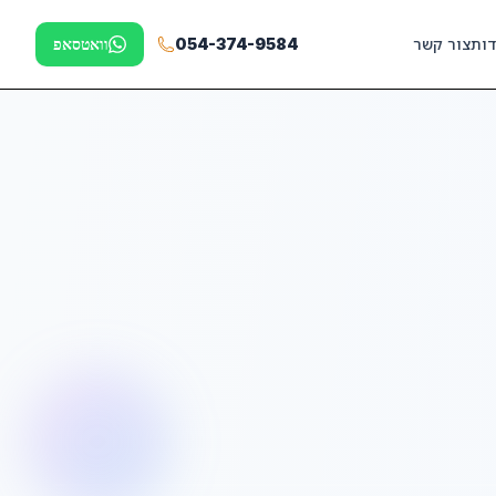
דות
צור קשר
054-374-9584
וואטסאפ