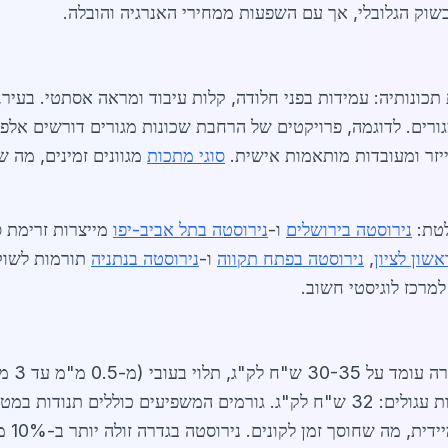
שוק הגלובלי, אך עם השפעות ממחירי האנרגיה והובלה.
ות תכונותיה: עמידות בפני חלודה, קלות עיבוד ומראה אסתטי. בע
ורים. לדוגמה, פרויקטים של הרחבת שכונות מגורים דורשים אלפי
יזר ומעובדות מותאמות אישית.
סוגי מתכות
מגוונים זמינים, מה 
לטת:
נירוסטה בירושלים
ו-
נירוסטה בתל אביב-יפו
מייצרות זרימת 
שון לציון
,
נירוסטה בפתח תקווה
ו-
נירוסטה בנתניה
תורמות לשוק 
מרכז לוגיסטי חשוב.
ליישומים ימיים ומחירם 42 ש"ח לק"ג. מוטות עגולים: 32 ש"ח לק"ג. גורמים המשפיעי
ית, מה שחוסך זמן לקונים. נירוסטה בגדרה זולה יותר ב-10% מערים גדולות בזכות לוגיסטיקה יעילה.