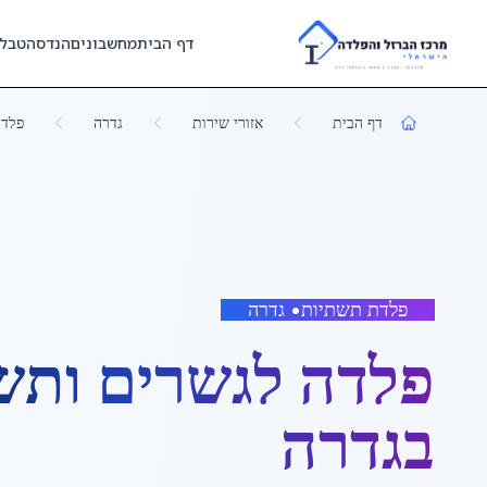
Skip to main content
דף הבית
מחשבונים
הנדסה
טבל
דף הבית
אזורי שירות
גדרה
פלדה
פלדת תשתיות
•
גדרה
פלדה לגשרים ותש
ב
גדרה