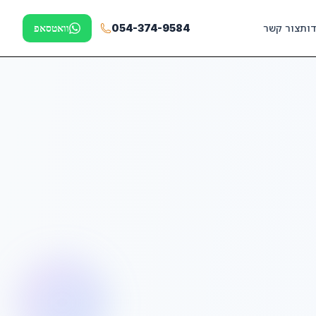
דות
צור קשר
054-374-9584
וואטסאפ