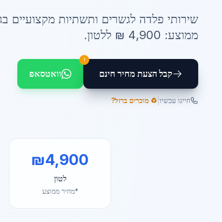
שירותי
פלדה לגשרים ותשתיות
מקצועיים ב
ג
ממוצע:
4,900
₪ ל
לטון
.
!
קבל הצעת מחיר חינם
וואטסאפ
|
חייגו עכשיו
♻️ מוכרים ברזל?
₪
4,900
לטון
*מחיר ממוצע