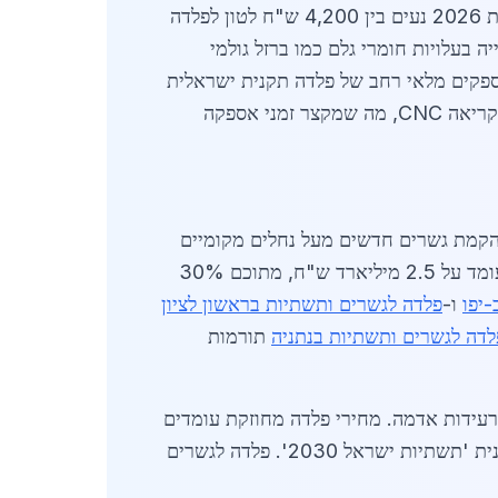
שוק הפלדה לגשרים ותשתיות בגדרה מושפע מגורמים כלכליים גלובליים ומקומיים. מחירי הפלדה בישראל בשנת 2026 נעים בין 4,200 ש"ח לטון לפלדה
 מעלייה בעלויות חומרי גלם כמו ברזל גולמי
קים מלאי רחב של פלדה תקנית ישראלית
(IS) ואירופאית (EN), כולל לוחות עבים עד 200 מ"מ. בגדרה, ספקים מקומיים משלבים שירותי חיתוך לייזר וקריאה CNC, מה שמקצר זמני אספקה
 לפלדה לגשרים ותשתיות בגדרה גבוה במיוחד בשל מיקומה האסטרטגי. פרויקטים כמו שדרוג כביש 7 והקמת גשרים חדשים מעל נחלים מקומיים
דורשים אלפי טונות של פלדה בשנה. לפי נתוני משרד התחבורה לשנת 2026, תקציב התשתיות באזור המרכז עומד על 2.5 מיליארד ש"ח, מתוכם 30%
יפו
ו-
פלדה לגשרים ותשתיות בראשון לציון
לדה לגשרים ותשתיות בנתניה
תורמות
ת לאזור עם סיכון רעידות אדמה. מחירי פלדה מחוזקת עומדים
על 5,800 ש"ח לטון, עם הנחות לכמויות מעל 50 טון. השוק צפוי לצמוח ב-22% עד סוף 2026, הודות לתוכנית 'תשתיות ישראל 2030'. פלדה לגשרים