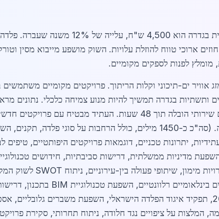
באפריל 2026, מחיר ממוצע לטון פלדה מבנית בגדרה
ים מציעים חוזים ארוכי טווח להוזלת עלויות. השוק מושפע מייבוא מסין ו
מומלץ לפנות לספקים מקומיים.
ותשתיות בגדרה זקוקה לתכנון מדויק להצלחה. (סה"כ כ-1450 מילים, כולל הרחב
ידיות, יתרונות טכניים, דוגמאות פרויקטים היפותטיים, טיפים ל
וח ביקוש חודשי, תחזיות 2026-2027, השפעת מדיניות ממשלתית, דרישות סביבתיות, חידוש
דוגמאות הצלחה מקומיות, נהלי 
אספקה ממוצעים, אחוזי מיחזור בפלדה, 
מקומיים מול מיובאים, נתוני יצוא/ייבוא 2026, תפקיד איגוד הפלדה הישראלי, השפעת משבר
מה, המלצות על ציפויים נגד חלודה, ניתוח תחרותי, סקירת פרויקטי