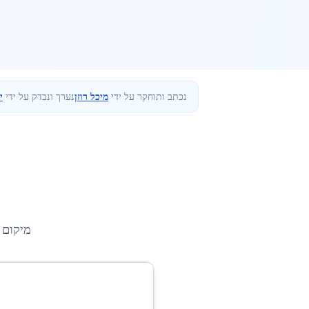
נכתב ותוחקר על ידי
מיכל רוזן
נערך ונבדק על ידי
י
מיקום 