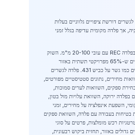
 הוא 4,500 ש"ח, עלייה של 12% משנה שעברה. פלדה לגשרים דורשת ציפויים גלווניים בעלות
טורקיה, אך פלדה מקומית עדיפה בגלל זמני
יתרונות הפלדה בגדרה כוללים עמידות בפני מזג אוויר ים-תיכוני וקלות הריתוך. פרויקטים מקומיים משתמשים בפלדה REC עם עובי 20-100 מ"מ. השוק
תחרותי, עם 15 ספקים עיקריים. פלדה לגשרים ותשתיות בגדרה תמשיך להיות מנוע צמיחה כלכלי. נתונים מראים ש-65% מפרויקטי תשתית באזור
משתמשים בפלדה ישראלית. ספקים מספקים שירותי הובלה תוך 48 שעות. העתיד מבטיח עם פרויקטים חדשים כמו גשר על כביש 431. פלדה לגשרים
ות על סוגי פלדה, תקנים, השוואות מחירים, נתונים סטטיסטיים מפורטים,
בחירת ספקים, השוואות לערים סמוכות,
ים טכנולוגיים בפלדה ירוקה, השוואת עלויות מול בטון,
איכות, אפשרויות מימון, שיתופי פעולה בין-עירוניים, ניתוח SWOT לשוק המקומי, השפעת אינפלציה על מחירים, זמני
תקנים בינלאומיים רלוונטיים, השפעת טכנולוגיית BIM בתכנון, דרישות בטיחות בעבודה עם פלדה, השוואת ספקים
ים גלובליים, אסטרטגיות רכש מומלצות, פרטים על סוגי
ם גדולים באזור, תחזית ביקוש רבעונית,