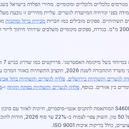
ש"ח לטון לפלדה עמידה בפני קורוזיה המיועדת לגשרים. עליית מחירים זו נובעת
מכירת ברזל ומתכות
מספ
הביקוש
ה לגשרים ותשתיות בירושלים
,
פלדה לגשרים ותשתיות בתל אביב-
רים בין אזורים. בנוסף,
פלדה לגשרים ותשתיות בפתח תקווה
ו-
פ
ספקים בגדרה מציעים פלדה S355JR ו-S460ML המותאמת לתקנים אנטי-סיסמיים, חיוני
יים, כולל בדיקות איכות ISO 9001.