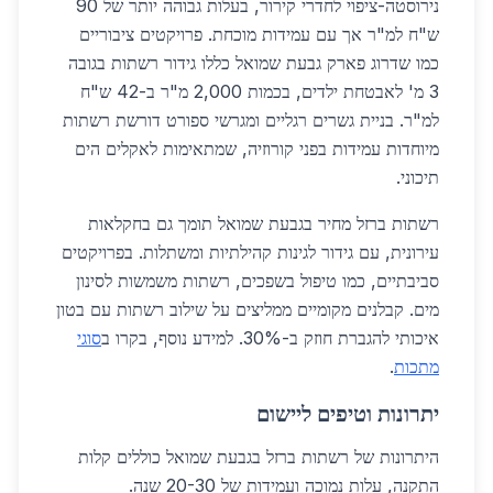
נירוסטה-ציפוי לחדרי קירור, בעלות גבוהה יותר של 90
ש"ח למ"ר אך עם עמידות מוכחת. פרויקטים ציבוריים
כמו שדרוג פארק גבעת שמואל כללו גידור רשתות בגובה
3 מ' לאבטחת ילדים, בכמות 2,000 מ"ר ב-42 ש"ח
למ"ר. בניית גשרים רגליים ומגרשי ספורט דורשת רשתות
מיוחדות עמידות בפני קורוזיה, שמתאימות לאקלים הים
תיכוני.
רשתות ברזל מחיר בגבעת שמואל תומך גם בחקלאות
עירונית, עם גידור לגינות קהילתיות ומשתלות. בפרויקטים
סביבתיים, כמו טיפול בשפכים, רשתות משמשות לסינון
מים. קבלנים מקומיים ממליצים על שילוב רשתות עם בטון
איכותי להגברת חוזק ב-30%. למידע נוסף, בקרו ב
סוגי
מתכות
.
יתרונות וטיפים ליישום
היתרונות של רשתות ברזל בגבעת שמואל כוללים קלות
התקנה, עלות נמוכה ועמידות של 20-30 שנה.