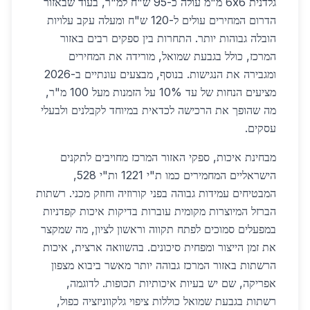
גלדנית 6x6 מ"מ עולה כ-95 ש"ח למ"ר, בעוד שבאזור
הדרום המחירים עולים ל-120 ש"ח ומעלה עקב עלויות
הובלה גבוהות יותר. התחרות בין ספקים רבים באזור
המרכז, כולל בגבעת שמואל, מורידה את המחירים
ומגבירה את הנגישות. בנוסף, מבצעים עונתיים ב-2026
מציעים הנחות של עד 10% על הזמנות מעל 100 מ"ר,
מה שהופך את הרכישה לכדאית במיוחד לקבלנים ולבעלי
עסקים.
מבחינת איכות, ספקי האזור המרכז מחויבים לתקנים
הישראליים המחמירים כמו ת"י 1221 ות"י 528,
המבטיחים עמידות גבוהה בפני קורוזיה וחוזק מכני. רשתות
הברזל המיוצרות מקומית עוברות בדיקות איכות קפדניות
במפעלים סמוכים לפתח תקווה וראשון לציון, מה שמקצר
את זמן הייצור ומפחית סיכונים. בהשוואה ארצית, איכות
הרשתות באזור המרכז גבוהה יותר מאשר ביבוא מצפון
אפריקה, שם יש בעיות איכותיות תכופות. לדוגמה,
רשתות בגבעת שמואל כוללות ציפוי גלקווניזציה כפול,