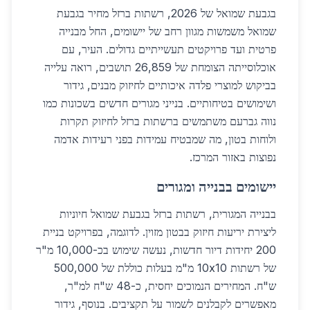
בגבעת שמואל של 2026, רשתות ברזל מחיר בגבעת
שמואל משמשות מגוון רחב של יישומים, החל מבנייה
פרטית ועד פרויקטים תעשייתיים גדולים. העיר, עם
אוכלוסייתה הצומחת של 26,859 תושבים, רואה עלייה
בביקוש למוצרי פלדה איכותיים לחיזוק מבנים, גידור
ושימושים בטיחותיים. בנייני מגורים חדשים בשכונות כמו
נווה גברעם משתמשים ברשתות ברזל לחיזוק תקרות
ולוחות בטון, מה שמבטיח עמידות בפני רעידות אדמה
נפוצות באזור המרכז.
יישומים בבנייה ומגורים
בבנייה המגורית, רשתות ברזל בגבעת שמואל חיוניות
ליצירת יריעות חיזוק בבטון מזוין. לדוגמה, בפרויקט בניית
200 יחידות דיור חדשות, נעשה שימוש בכ-10,000 מ"ר
של רשתות 10x10 מ"מ בעלות כוללת של 500,000
ש"ח. המחירים הנמוכים יחסית, כ-48 ש"ח למ"ר,
מאפשרים לקבלנים לשמור על תקציבים. בנוסף, גידור