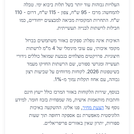
העלויות גבוהות עוד יותר בשל תלות ביבוא ימי. טבלה
להמחשה: מרכז - 95 ש"ח, צפון - 115 ש"ח, דרום - 110
ש"ח. התחרות המקומית מביאה למבצעים ייחודיים, כמו
חבילות לרשתות לבנייה תעשייתית.
האיכות אינה נופלת: ספקים באזור משתמשים בברזל
מקומי איכותי, עם עובי מינימלי של 4 מ"מ לרשתות
חיצוניות. פרויקטים מוצלחים בגבעת שמואל כוללים גידורי
תעשייה ומגרשי ספורט, שם הרשתות החזיקו מעמד
בשיטפונות 2026. לקוחות מדווחים על שביעות רצון
גבוהה, עם אחוז תקלות נמוך מ-1%.
בנוסף, שירות הלקוחות באזור המרכז כולל ייעוץ חינם
וחתכות מותאמות אישית, מה שמפחית בזבוז חומר. למידע
נוסף על
הצעת מחיר
, פנו אלינו. ההשקעה באיכות
הלוגיסטית מאפשרת גם אספקה דחופה תוך שעות
ספורות, יתרון שאין באזורים פריפריאליים.