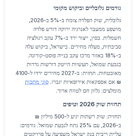
גורמים גלובליים וביקוש מקומי
גלובלית, שוק הפלדה צומח ב-5% ב-2026,
מושפע ממעבר לאנרגיה ירוקה דורש פלדה
חשמלית. בסין, ייצור ירד ב-7% עקב רגולציה
סביבתית, מעלה מחירים. בישראל, ביקוש עלה
ב-18% באזור מרכז עקב בנייה פוסט-קורונה.
בגבעת שמואל, תעשיות הייטק דורשות גדרות
מאובטחות. תחזית: ב-2027 מחירים ירדו ל-4100
₪ אם אספקאות אירופאיות יגברו.
סוגי מתכות
מומלצים: גלוון חם לטווח ארוך.
תחזית שוק 2026 וטיפים
תחזית: שוק רשתות יגיע ל-500 מיליון ₪
ב-2026, עם 25% נתח לגבעת שמואל. גורמים:
עליית ריבית בנק ישראל משפיעה על פרויקטים