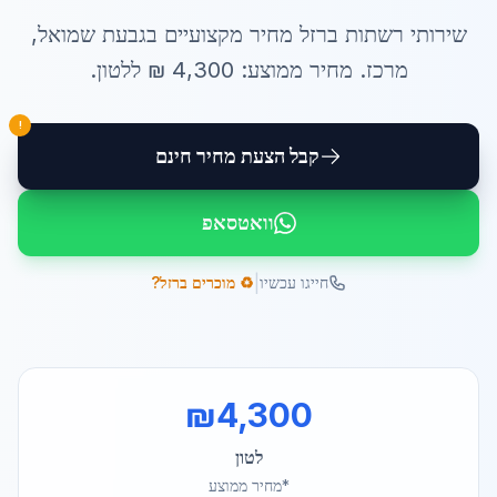
שירותי
רשתות ברזל מחיר
מקצועיים ב
גבעת שמואל
,
מרכז
. מחיר ממוצע:
4,300
₪ ל
לטון
.
!
קבל הצעת מחיר חינם
וואטסאפ
|
חייגו עכשיו
♻️ מוכרים ברזל?
₪
4,300
לטון
*מחיר ממוצע