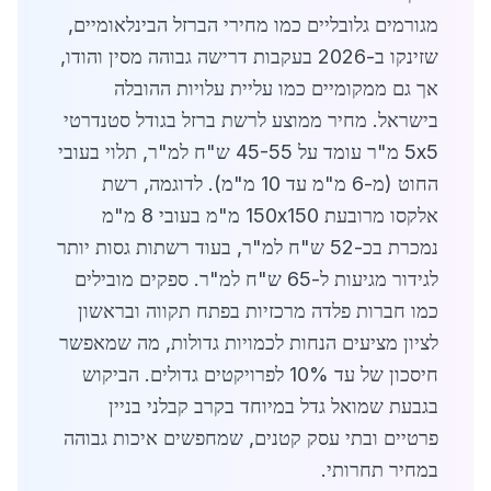
מגורמים גלובליים כמו מחירי הברזל הבינלאומיים,
שזינקו ב-2026 בעקבות דרישה גבוהה מסין והודו,
אך גם ממקומיים כמו עליית עלויות ההובלה
בישראל. מחיר ממוצע לרשת ברזל בגודל סטנדרטי
5x5 מ"ר עומד על 45-55 ש"ח למ"ר, תלוי בעובי
החוט (מ-6 מ"מ עד 10 מ"מ). לדוגמה, רשת
אלקסו מרובעת 150x150 מ"מ בעובי 8 מ"מ
נמכרת בכ-52 ש"ח למ"ר, בעוד רשתות גסות יותר
לגידור מגיעות ל-65 ש"ח למ"ר. ספקים מובילים
כמו חברות פלדה מרכזיות בפתח תקווה ובראשון
לציון מציעים הנחות לכמויות גדולות, מה שמאפשר
חיסכון של עד 10% לפרויקטים גדולים. הביקוש
בגבעת שמואל גדל במיוחד בקרב קבלני בניין
פרטיים ובתי עסק קטנים, שמחפשים איכות גבוהה
במחיר תחרותי.