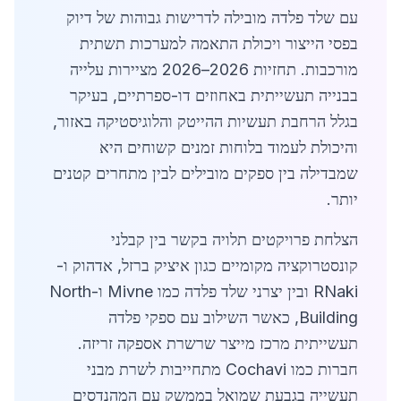
עם שלד פלדה מובילה לדרישות גבוהות של דיוק
בפסי הייצור ויכולת התאמה למערכות תשתית
מורכבות. תחזיות 2026–2026 מציירות עלייה
בבנייה תעשייתית באחוזים דו-ספרתיים, בעיקר
בגלל הרחבת תעשיות ההייטק והלוגיסטיקה באזור,
והיכולת לעמוד בלוחות זמנים קשוחים היא
שמבדילה בין ספקים מובילים לבין מתחרים קטנים
יותר.
הצלחת פרויקטים תלויה בקשר בין קבלני
קונסטרוקציה מקומיים כגון איציק ברזל, אדהוק ו-
RNaki ובין יצרני שלד פלדה כמו Mivne ו-North
Building, כאשר השילוב עם ספקי פלדה
תעשייתית מרכז מייצר שרשרת אספקה זריזה.
חברות כמו Cochavi מתחייבות לשרת מבני
תעשייה בגבעת שמואל בממשק עם המהנדסים