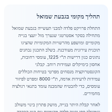
תהליך מקומי בגבעת שמואל
התחלת פרויקט פלדה למבני תעשייה בגבעת שמואל
מתחילה בסקר אסטרטגי שנערך מול יועצי בנייה
מקומיים ומושפע מהרשויות המקומיות שהציגו
תוכנית עירונית מעודכנת. בשלב התכנון נבחנים
נתונים כגון דרישות ת"י 1225, עומסי רחובות,
אחסון כימיקלים ועמידות רוחב. קבלני
הקונסטרוקציה מנסחים מפרטי בטיחות הכוללים
עמידות לרעידות אדמה, ת"י 8000 ומפרט לפיזור
עומסים, כדי להבטיח שהמבנה עומד בתנאי רגולציה
מחמירים.
לאחר קבלת היתר בנייה, מושק פתרון בינוי משולב
שמשלב פסי ייצור פלדה מקומיים עם קווי הרכבה