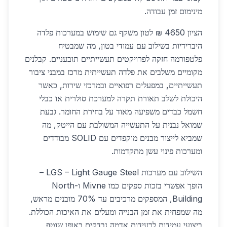
מינימום זמן עבודה.
הציון 4650 ₪ לטון משקף גם שימוש במערכות פלדה
היברידיות בשילוב עם עמודי בטון, מה שמבטיח
פלטפורמה חזקה לפרויקטים תעשייתיים תובעניים. קבלנים
מקומיים משלבים את פלדה תעשייתית מרכז במבני ציבור
תעשייתיים, במפעלים רפואיים ובמרכזי שירות, כאשר
היכולת לשלב תאורת תקרה למערכת סולרית או כבלי
חשמל כבדים משפיעה מאוד על בחירת החומר. גבעת
שמואל נבנית על התעשייה המשולבת עם הייטק, מה
שמביא לייצור מבנים מוקפדים עם SOLID מבודדים
ומערכות פינוי עשן מתקדמות.
השילוב עם מערכות LGS – Light Gauge Steel –
הופך אפשרי בזכות ספקים כמו Mivne ו-North
Building, המספקים מרכיבים עד 70% מובנים מראש,
מה שמפחית את זמן הבנייה ומעלים את האיכות הכוללת.
ביצועי עמידות לרעידות אדמה נבדקים באופן שוטף,