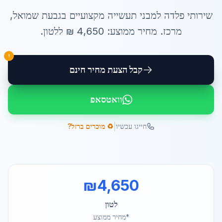
שירותי
פלדה למבני תעשייה
מקצועיים ב
גבעת שמואל
,
מרכז
. מחיר ממוצע:
4,650
₪ ל
לטון
.
!
קבל הצעת מחיר חינם
וואטסאפ
|
חייגו עכשיו
♻️ מוכרים ברזל?
₪
4,650
לטון
*מחיר ממוצע