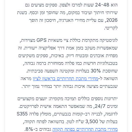
הוא 24-48 שעות למרכז ולצפון. ספקים מציעים גם
שירותי חיתוך ועיבוד במקום, מה שחוסך זמן וכסף. בשנת
2026, עם עליית מחירי האנרגיה, חיסכון זה הופך
לקריטי.
לוגיסטיקה מתקדמת כוללת ציי משאיות GPS מצוידות,
שמאפשרות מעקב בזמן אמת דרך אפליקציה ייעודית. זה
מפחית אובדנים ומבטיח דיוק. באיכות, ספקים משקיעים
בטכנולוגיות חדשות כמו פלדה ממוחזרת ברמה גבוהה,
שחוסכת 30% בעלויות ומקטינה השפעה סביבתית.
השוואה ל-
מחירי מתכת תחרותיים בראשון לציון
מראה
שגבעתיים מציעה איכות גבוהה יותר במחיר נמוך יותר.
יתרונות נוספים כוללים תמיכה מקומית: יועצים מקצועיים
זמינים 24/7, מה שמאפשר התאמה אישית לפרויקטים.
לדוגמה, לבנייה רב-קומות בגבעתיים, מומלץ פלדה S355
בעלות של 3,500 ש"ח לטון. בהשוואה לפתח תקווה,
מחירי מתכת תחרותיים בפתח תקווה
גבוהים ב-8%.