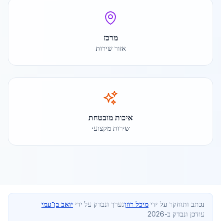
מרכז
אזור שירות
איכות מובטחת
שירות מקצועי
נכתב ותוחקר על ידי
מיכל רוזן
נערך ונבדק על ידי
יואב בן־עמי
עודכן ונבדק ב-2026