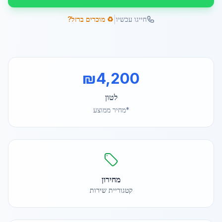
|
חייגו עכשיו
♻️ מוכרים ברזל?
₪
4,200
לטון
*מחיר ממוצע
מחירון
קטגוריית שירות