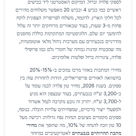
לספקי פלדה וברזל. המיקום האסטרטגי ליד כבישים
ראשיים כמו כביש 4 וכביש 20 מאפשר משלוחים מהירים
לכל חלקי הארץ. לדוגמה, משלוח לפריפריה הצפונית לוקח
פחות מ-3 שעות, בעוד שבאזורים מרוחקים יותר זה עלול
להימשך יום שלם. הלוגיסטיקה המתקדמת כוללת מחסנים
מודרניים בגבעתיים עם מערכות ניהול מלאי אוטומטיות,
מה שמבטיח זמינות גבוהה של חומרי גלם כמו פרופילי
פלדה, צינורות ברזל ופלטות אלומיניום.
מחירי המתכות באזור מרכז נמוכים ב-15%-20%
בהשוואה לאזורים פריפריאליים, הודות לתחרות עזה בין
ספקים. בשנת 2026, מחיר טון פלדה לבנה עומד על
כ-3,200 ש"ח בגבעתיים, בעוד שבצפון הוא מגיע
ל-3,700 ש"ח. יתרון זה נובע מקרבה לנמל אשדוד
ולמפעלי ייצור מרכזיים, שמפחיתים עלויות הובלה. בנוסף,
ספקים מקומיים מציעים הנחות נפח גדולות: רכישה מעל
10 טון זוכה להנחה של 10%, מה שהופך את
מחירי
מתכת תחרותיים בגבעתיים
לאטרקטיביים במיוחד