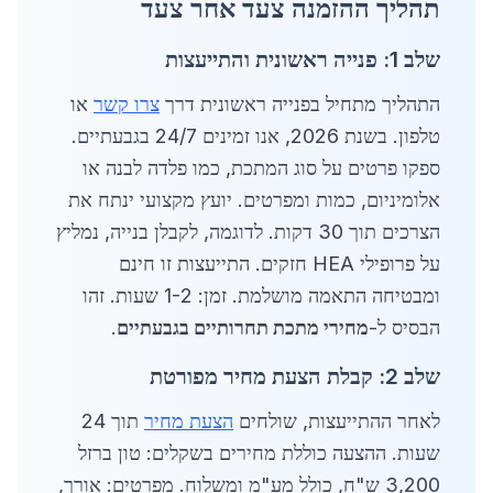
תהליך ההזמנה צעד אחר צעד
שלב 1: פנייה ראשונית והתייעצות
התהליך מתחיל בפנייה ראשונית דרך
צרו קשר
או
טלפון. בשנת 2026, אנו זמינים 24/7 בגבעתיים.
ספקו פרטים על סוג המתכת, כמו פלדה לבנה או
אלומיניום, כמות ומפרטים. יועץ מקצועי ינתח את
הצרכים תוך 30 דקות. לדוגמה, לקבלן בנייה, נמליץ
על פרופילי HEA חזקים. התייעצות זו חינם
ומבטיחה התאמה מושלמת. זמן: 1-2 שעות. זהו
הבסיס ל-
מחירי מתכת תחרותיים בגבעתיים
.
שלב 2: קבלת הצעת מחיר מפורטת
לאחר ההתייעצות, שולחים
הצעת מחיר
תוך 24
שעות. ההצעה כוללת מחירים בשקלים: טון ברזל
3,200 ש"ח, כולל מע"מ ומשלוח. מפרטים: אורך,