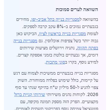
השוואה לערים סמוכות
בהשוואה ל
מסגריות בנייה בתל אביב-יפו
, מחירים
בגבעתיים נמוכים ב-8% עקב קרבה לספקים.
לעומת
מסגריות בנייה בראשון לציון
, הביקוש כאן
גבוה יותר בשל צפיפות אוכלוסין. גם
מסגריות בנייה
בפתח תקווה
, נתניה וירושלים מציעות שירותים
דומים, אך גבעתיים בולטת בזמני אספקה קצרים.
למידע נוסף, בקרו ב
סוגי מתכות
.
מסגריות בנייה בגבעתיים ממשיכות לצמוח עם דגש
על קיימות, כולל שימוש בפלדה ממוחזרת. השוק
צפוי להגיע ל-50 מיליון ש"ח בהיקף שנתי עד סוף
2026. לקוחות נהנים משירותי
שירותי קניית ברזל
מקצועיים. הפרק הזה מספק תמונה מקיפה, עם
פוטנציאל צמיחה נוסף בפרויקטי תשתית לאומיים.