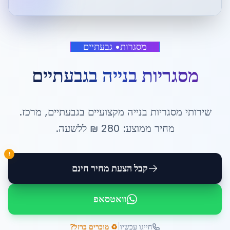
מסגרות
•
גבעתיים
מסגריות בנייה
ב
גבעתיים
שירותי
מסגריות בנייה
מקצועיים ב
גבעתיים
,
מרכז
.
מחיר ממוצע:
280
₪ ל
לשעה
.
!
קבל הצעת מחיר חינם
וואטסאפ
|
חייגו עכשיו
♻️ מוכרים ברזל?