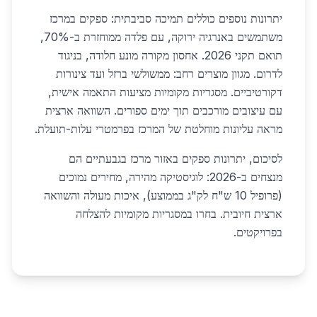
יתרונות נוספים כוללים תמיכה סביבתית: ספקים במרכז
משתמשים באנרגיה ירוקה, עם פלדה ממוחזרת ב-70%,
תואם תקני 2026. אחסון מקורה מונע חלודה, בניגוד
לדרום. מגוון מוצרים רחב: ממשולשי ברזל ועד צינורות
דקורטיביים. מסגריות מקומיות מציעות התאמה אישית,
עם עיצובים מורכבים תוך ימים ספורים. השוואה ארצית
מראה עליונות מוחלטת של המרכז בפרמטרי עלות-תועלת.
לסיכום, יתרונות ספקים באזור מרכז בגבעתיים הם
מנצחים ב-2026: לוגיסטיקה מהירה, מחירים נמוכים
(פרופיל 10 ש"ח לק"ג בממוצע), איכות מעולה והשוואה
ארצית חיובית. בחרו במסגריות מקומיות להצלחה
בפרויקטים.