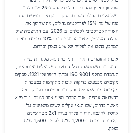
ברזל סטנדרטיים עולים כ-15-20 ש"ח לק"ג, בעוד
שבצפון הארץ המחירים יכולים להגיע ל-25 ש"ח לק"ג
בשל עלויות הובלה נוספות. ספקים מקומיים מציעים הנחות
נפח של עד 15% לפרויקטים גדולים, מה שהופך את
האזור לאטרקטיבי לקבלנים. ב-2026, עם התייצבות שוק
הפלדה העולמי, מחירי הברזל ירדו ב-10% בממוצע באזור
המרכז, בהשוואה לעלייה של 5% בצפון ובדרום.
איכות החומרים היא יתרון מרכזי נוסף. מסגריות בנייה
בגבעתיים משתמשות בפלדה תקנית ישראלית ואירופאית,
העומדת בתקני ISO 9001 ובתקן הישראלי 1221. ספקים
מקומיים מבצעים בדיקות איכות מתקדמות במעבדות
מקומיות, מה שמבטיח חוזק גבוה ועמידות בפני קורוזיה.
בהשוואה ארצית, אזור המרכז מציע אחוז פגמים נמוך פי 2
מאשר בדרום, שם תנאי אקלים קשים משפיעים על
אחסון. לדוגמה, לוחות פלדה בגודל 2x1 מטר זמינים
באיכות פרימיום ב-1,200 ש"ח, לעומת 1,500 ש"ח
בצפון.