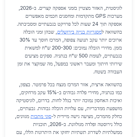
לוגיסטית, האזור מצטיין בזמני אספקה קצרים. ב-2026,
מערכות GPS מתקדמות ומחסנים חכמים מאפשרים
אספקה תוך 24 שעות לכל פרויקט בגבעתיים ומסביבתה.
בהשוואה ל
מסגריות בנייה בירושלים
, שבהן זמני הובלה
ארוכים יותר עקב תנועה צפופה, המרכז חוסך עד 30%
בזמן. מחירי הובלה נמוכים: 200-300 ש"ח למשאית
בגבעתיים, לעומת 500 ש"ח בנתניה. ספקים מציעים
שירותי חיתוך ומעבר ראשוני במפעל, מה שמקצר את זמן
העבודה בשטח.
בהשוואה ארצית, אזור המרכז מנצח בכל פרמטר. בצפון,
כמו בנתניה, מחירי פלדה גבוהים ב-15% עקב מרחקים,
ואיכות האחסון נמוכה יותר בגלל לחות. בדרום, לוגיסטיקה
מושפעת ממדבריות, עם עלויות הובלה גבוהות. גבעתיים,
כחלק מהמרכז, מציעה גישה מיידית ל-
סוגי מתכות
מגוונים,
כולל נירוסטה ופלדה מגולוונת. ב-2026, תוכניות
ממשלתיות לשדרוג תשתיות יחזקו את היתרונות הללו, עם