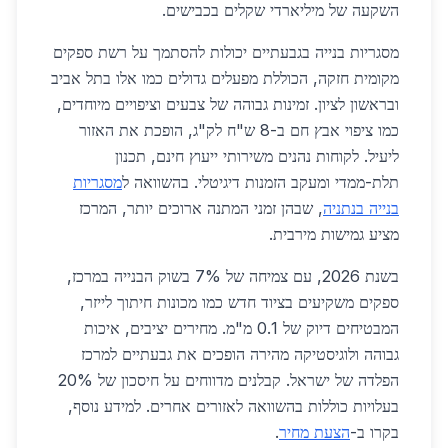
השקעה של מיליארדי שקלים בכבישים.
מסגריות בנייה בגבעתיים יכולות להסתמך על רשת ספקים
מקומית חזקה, הכוללת מפעלים גדולים כמו אלו בתל אביב
ובראשון לציון. זמינות גבוהה של צבעים וציפויים מיוחדים,
כמו ציפוי אבץ חם ב-8 ש"ח לק"ג, הופכת את האזור
ליעיל. לקוחות נהנים משירותי ייעוץ חינם, תכנון
תלת-ממדי ומעקב הזמנות דיגיטלי. בהשוואה ל
מסגריות
בנייה בנתניה
, שבהן זמני המתנה ארוכים יותר, המרכז
מציע גמישות מירבית.
בשנת 2026, עם צמיחה של 7% בשוק הבנייה במרכז,
ספקים משקיעים בציוד חדש כמו מכונות חיתוך לייזר,
המבטיחים דיוק של 0.1 מ"מ. מחירים יציבים, איכות
גבוהה ולוגיסטיקה מהירה הופכים את גבעתיים למרכז
הפלדה של ישראל. קבלנים מדווחים על חיסכון של 20%
בעלויות כוללות בהשוואה לאזורים אחרים. למידע נוסף,
בקרו ב-
הצעת מחיר
.