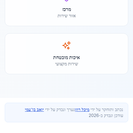
מרכז
אזור שירות
איכות מובטחת
שירות מקצועי
נכתב ותוחקר על ידי
מיכל רוזן
נערך ונבדק על ידי
יואב בן־עמי
עודכן ונבדק ב-2026