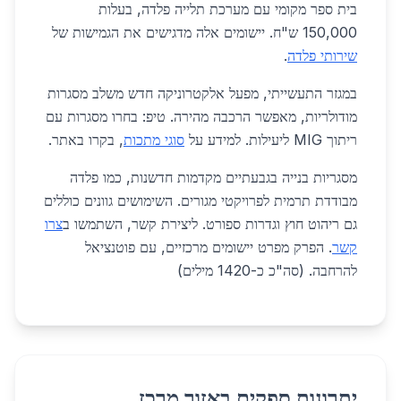
בית ספר מקומי עם מערכת תלייה פלדה, בעלות
150,000 ש"ח. יישומים אלה מדגישים את הגמישות של
שירותי פלדה
.
במגזר התעשייתי, מפעל אלקטרוניקה חדש משלב מסגרות
מודולריות, מאפשר הרכבה מהירה. טיפ: בחרו מסגרות עם
ריתוך MIG ליעילות. למידע על
סוגי מתכות
, בקרו באתר.
מסגריות בנייה בגבעתיים מקדמות חדשנות, כמו פלדה
מבודדת תרמית לפרויקטי מגורים. השימושים גוונים כוללים
גם ריהוט חוץ וגדרות ספורט. ליצירת קשר, השתמשו ב
צרו
קשר
. הפרק מפרט יישומים מרכזיים, עם פוטנציאל
להרחבה. (סה"כ כ-1420 מילים)
יתרונות ספקים באזור מרכז