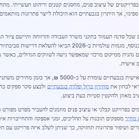
מענה בפרויקטים של עיצוב פנים, מחסנים קטנים וריהוט תעשייתי. 
F ויצרני מדפי מתכת ספינזי, אך היתרון בגבעתיים הוא היכולת לייצר פתרונו
שכל סדנה תעמוד בתקני משרד העבודה והרווחה ותיישם ציוד הגנה
מדויק של חשיפת עובדים לחומרים מזיקים. בנוסף, מגמות עולמיות 
ם נהנית ממיקום מרכזי שמאפשר גישה לשווקים הגדולים, כאשר מר
 אישית.
עלות ממוצעת של פרויקט המתכת מותאמת אישית בגבעתיים 
אי לבחון את
מחירון ברזל ופלדה בגבעתיים
ולבצע סקר ספקים כדי 
יב מאוזן ולהקטין סטיות בעת ביצוע.
ם בפרויקט קבלני או עיצוב פנים מוזמנים להעביר מפרט מפורט ו
 מחיר
מספקים תובנות על תהליכים, זמני אספקה והתחייבויות איכו
רים ושיפור פתרונות תחזוקה, כך שניתן לשלב איזה פרויקט עם תק