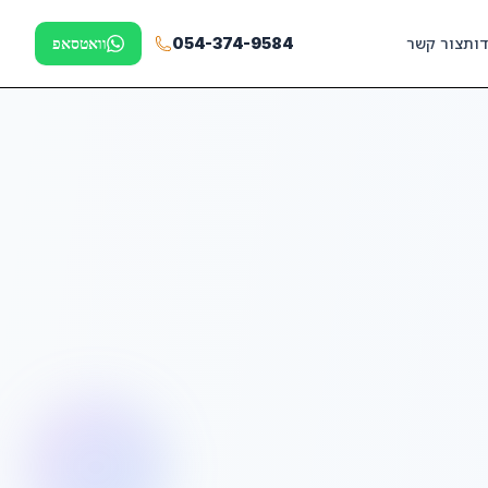
דות
צור קשר
054-374-9584
וואטסאפ