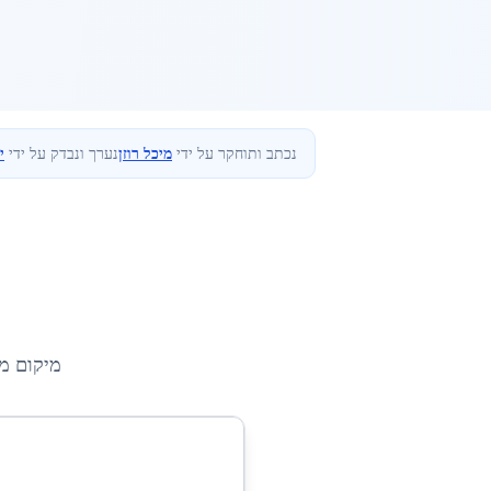
נכתב ותוחקר על ידי
מיכל רוזן
נערך ונבדק על ידי
י
מיקום מ