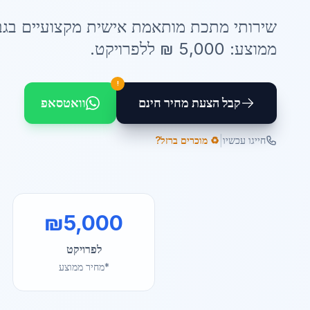
שירותי
מתכת מותאמת אישית
מקצועיים ב
גב
ממוצע:
5,000
₪ ל
לפרויקט
.
!
קבל הצעת מחיר חינם
וואטסאפ
|
חייגו עכשיו
♻️ מוכרים ברזל?
₪
5,000
לפרויקט
*מחיר ממוצע