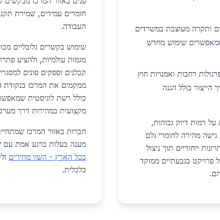
פנים באזור המרכז מבקשים 
חומרים עמידים, שמירת תקני 
העבודה.
ים ותקרה מעוצבת במשרדים
 שמאפשרים שימוש מחדש
שימוש בקשרים גלובליים מבו
מגמות עולמיות, ולהציע פתרונ
קבלנים וספקים פונים למסגרי
גולות רחבות ואמנויות חוץ
ממקמים את המרכז כנקודת הצ
 הייצור כולל הגנה
כולל רשת לוגיסטית שמאפשר
מקצועית במהירות דרך מערכות
ל רמות דיוק גבוהות,
חברות באזור המרכז שמתחייב
ישה מהירה לחומרי גלם
מענה בעלות ברגע אמת עם ש
ונות ייחודיים תוך ניצול
בכל הארץ - השוו מחירים
ולק
 פרויקט בגבעתיים ממוקד
כלכלית.
ם.