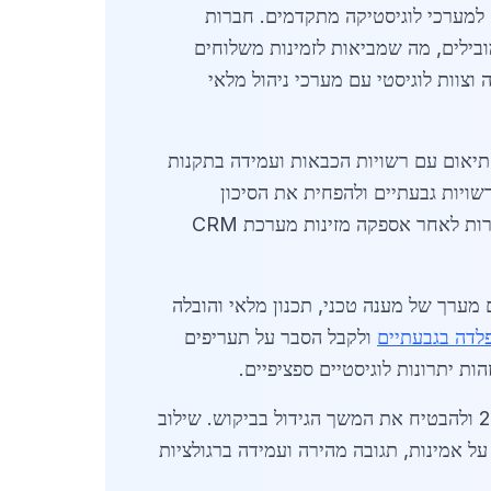
 למערכי לוגיסטיקה מתקדמים. חברות
בילים, מה שמביאות לזמינות משלוחים
וצוות לוגיסטי עם מערכי ניהול מלאי
תיאום עם רשויות הכבאות ועמידה בתקנות
שויות גבעתיים ולהפחית את הסיכון
לעיכובים רגולטוריים. בנוסף, קיימת התמקדות בשירות לקוחות דיגיטלי, כך שהזמנות, בקשות הצעות מחיר ושירות לאחר אספקה מזינות מערכת CRM
מערך של מענה טכני, תכנון מלאי והובלה
פלדה בגבעתיים
ולקבל הסבר על תעריפים
הות יתרונות לוגיסטיים ספציפיים.
השקעה בפיתוח מערך שירותי אספקה מותאמים אישית למנהלי פרויקטים בגבעתיים מסייעת לספק מענהו 24/7 ולהבטיח את המשך הגידול בביקוש. שילוב
ל אמינות, תגובה מהירה ועמידה ברגולציות