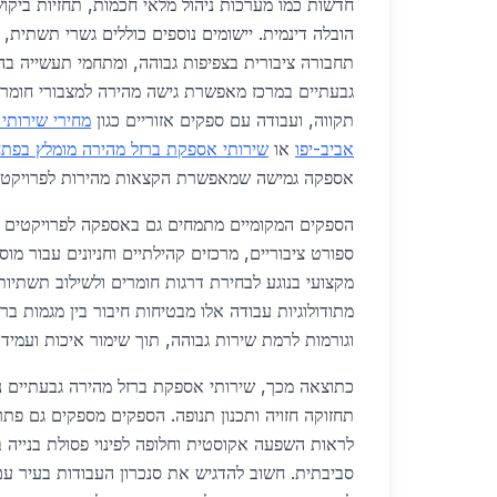
חדשות כמו מערכות ניהול מלאי חכמות, תחזיות ביקו
הובלה דינמית. יישומים נוספים כוללים גשרי תשתית,
תחבורה ציבורית בצפיפות גבוהה, ומתחמי תעשייה בה
גבעתיים במרכז מאפשרת גישה מהירה למצבורי חומרי
תקווה, ועבודה עם ספקים אזוריים כגון
מחירי שירותי
אביב-יפו
או
שירותי אספקת ברזל מהירה מומלץ בפתח
אספקה גמישה שמאפשרת הקצאות מהירות לפרויקטים
הספקים המקומיים מתמחים גם באספקה לפרויקטים קה
ספורט ציבוריים, מרכזים קהילתיים וחניונים עבור מוס
מקצועי בנוגע לבחירת דרגות חומרים ולשילוב תשתיות 
מתודולוגיות עבודה אלו מבטיחות חיבור בין מגמות בר
וגורמות לרמת שירות גבוהה, תוך שימור איכות ועמיד
כתוצאה מכך, שירותי אספקת ברזל מהירה גבעתיים נ
תחזוקה חזויה ותכנון תנופה. הספקים מספקים גם פתר
לראות השפעה אקוסטית וחלופה לפינוי פסולת בנייה ב
סביבתית. חשוב להדגיש את סנכרון העבודות בעיר עם