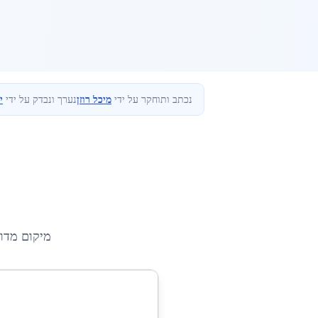
נכתב ותוחקר על ידי
מיכל רוזן
נערך ונבדק על ידי
י
מיקום מדו