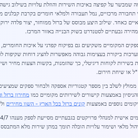
ה שמבשר על קפיצה באיכות השירות והוזלת עלויות בשילוב גישה
תחבורה מרכזיים, נמל תעבורה ולמלאי חומרים בקרבת קבלנים מו
יים כאחד. שילוב היצע מבוסס של ברזל ממוחזר, יצור פלדה ירוקה 
פקים המקומיים משקיעים גם בפיקוח קפדני על איכות החומרים, 
מערכות ביקורת בעצימות גבוהה מאפשרות להציג דוחות שקיפות לר
ממולץ לשלב בין מספר קטגוריות אספקה ולבחור ספקים שמציעים 
הניסיון באמצעות קישורים לשירותים מקומיים כמו
מחירון ברזל ו
מיקומים נוספים באמצעות
קונים ברזל בכל הארץ - השוו מחירים
ולז
יהול מלאי ושימור עלויות הובלה תומך במתן שירות מלא המתבסס ע