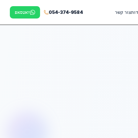
דות
צור קשר
054-374-9584
וואטסאפ