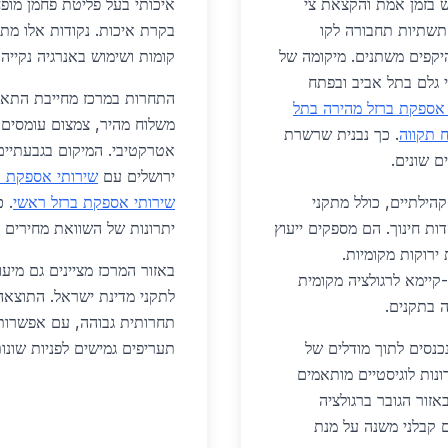
ש בזמן אמת והקצאת צי
איכותי בעל פליטת פחמן מופ
 תשתיות תחבורה לקו
בקרת איכות. נקודות אלו מתו
יקפים משתנים. מיקומה של
קומות ושימוש באנרגיה נקייה.
 גלם בתל אביב ובפתח
התחרות במרכז מחייבת התא
 אספקת ברזל מהירה בתל
משלוח מהיר, צמצום עומסים, 
 תקווה
. כך נבנית שרשרת
אטרקטיבי. המיקום בגבעתיים
 שונים.
ירושלים עם
שירותי אספקת ב
ילתיים, כולל מתקני
שירותי אספקת ברזל ראשי
. כ
דות חינוך. הם מספקים ייעוץ
יתרונות של השוואת מחירים 
ירוקות מקומיות.
באזור המרכז מציינים גם מיע
-קיימא לרגולציה מקומית
לתקני מדינת ישראל. התוצאה
ה בתקנים.
תחרותית גבוהה, עם אפשרות לנ
כנסים לתוך מודלים של
תעריפים גמישים לפניות שונות
ונות לוגיסטיים מותאמים
אזור הגובר ברגולציה
 קבלני משנה על מנת