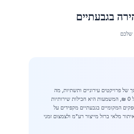
ירה
ב
גבעתיים
 שלכם
2026-2, כאשר עיר זו מקבלת זרם מתמשך של פרויקטים עירוניים ותשתיות, מה
שמקפיץ את רמת השירותים לממדים של אספקה רציפה וזמינות 24/7. למרות שמחיר ממוצע השירות עומד על 0 ₪, המשמעות היא חבילות שירותיות
פקים המקומיים בגבעתיים מקפידים על
תקני ישראל (ת"י) ורגולציות ביטחוניות, ומשתמשים בכלים טכנולוגיים כמו מערכות ERP ו-SCM לאיתור מלאי ברזל מייצור רע"מ ולצמצום זמני