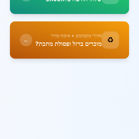
מחירי מקסימום + איסוף מהיר
♻️
←
מוכרים ברזל ופסולת מתכת?