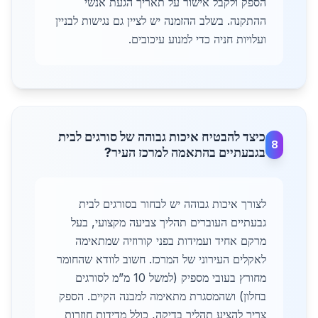
הספק ולקבל אישור על תאריך הגעת אנשי
ההתקנה. בשלב ההזמנה יש לציין גם נגישות לבניין
ועלויות חניה כדי למנוע עיכובים.
כיצד להבטיח איכות גבוהה של סורגים לבית
8
בגבעתיים בהתאמה למרכז העיר?
לצורך איכות גבוהה יש לבחור בסורגים לבית
גבעתיים העוברים תהליך צביעה מקצועי, בעל
מרקם אחיד ועמידות בפני קורוזיה שמתאימה
לאקלים העירוני של המרכז. חשוב לוודא שהחומר
מחורץ בעובי מספיק (למשל 10 מ”מ לסורגים
בחלון) ושהמסגרת מתאימה למבנה הקיים. הספק
צריך להציע תהליך בדיקה, כולל מדידות חוזרות