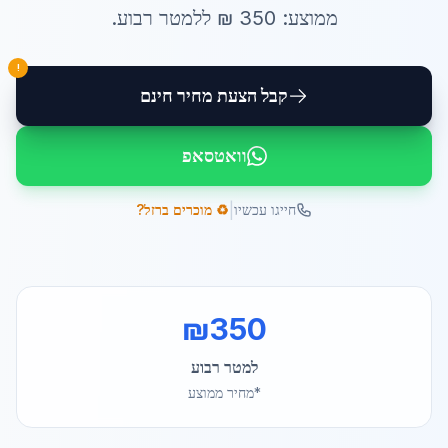
ממוצע:
350
₪ ל
למטר רבוע
.
!
קבל הצעת מחיר חינם
וואטסאפ
|
חייגו עכשיו
♻️ מוכרים ברזל?
₪
350
למטר רבוע
*מחיר ממוצע