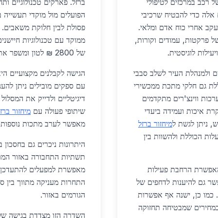
של רכב במרכזים לטיפולי
ברזל. פארקים טכנולוגיים ותח
ם אלה כדי להבטיח שרכיבי
הפועלים מול מוקדי תעשייה בת
עקב אחרי כוח אדם ומלאי.
פסולת לבין חלוקת משאבים. 
 פרקטות, עמודים וקורות,
ממוקד עם טכנולוגיות חיישני
עילות לוגיסטית.
של 2800 ₪ לטון ומשפר את העלות הכוללת לכל פרויקט.
ם ולמנהלת העיר לשלב סבבי
הגישה לקבלנים מקצועיים היא
ללת גם חלקי מתכת ממכשירי
עם ספקים מובילים ניתן להענ
כות ווינצ'רים מתקדמים
דיגיטליים ולדייק את המסלול
קרת איכות ועמידה ביעדי
שיתופי פעולה עם
מיחזור ברז
ש, ניתן לגשת ל
מיחזור ברזל
מאפשר לערב מתכות נוספות 
ות הכוללת ולהשוות בין
היתרונות ניכרים גם בחסכון 
תשתיות התחבורה באזור המרכז
פשרת הרחבת פעילות
מאפשרת למפעלים להתעדכן ב
פשר גם להיענות לדחפים של
התחרות מעניקה מתווך בין ספ
כמו כן, ישנה אף אפשרות
הגורמים באזור.
 במחירים שמבטיחה תחזוקה
השדרה הזו מצדדת בגישה של מ