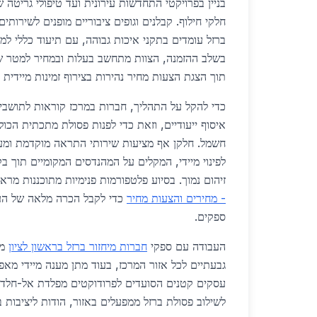
בניין בפרויקטי התחדשות עירונית ועד טיפולי גריטה 
חלקי חילוף. קבלנים וגופים ציבוריים מופנים לשירותי
ברזל עומדים בתקני איכות גבוהה, עם תיעוד כללי למ
בשלב ההזמנה, הצוות מתחשב בעלות ובמחיר למטר של
תוך הצגת הצעות מחיר נהירות בצירוף זמינות מיידית וי
כדי להקל על התהליך, חברות במרכז קוראות לתושבי
איסוף ייעודיים, וזאת כדי לפנות פסולת מתכתית הכו
חשמל. חלקן אף מציעות שירותי התראה מוקדמת ומער
לפינוי מיידי, המקלים על המהנדסים המקומיים תוך ב
זיהום נמוך. בסיוע פלטפורמות פנימיות מתוכננות מרא
- מחירים והצעות מחיר
כדי לקבל הכרה מלאה של העל
ספקים.
העבודה עם ספקי
חברות מיחזור ברזל בראשון לציון
מא
גבעתיים לכל אזור המרכז, בעוד מתן מענה מיידי מא
עסקים קטנים הסועדים לפרודוקטים מפלדת אל-חלד. 
לשילוב פסולת ברזל ממפעלים באזור, הודות ליציבות