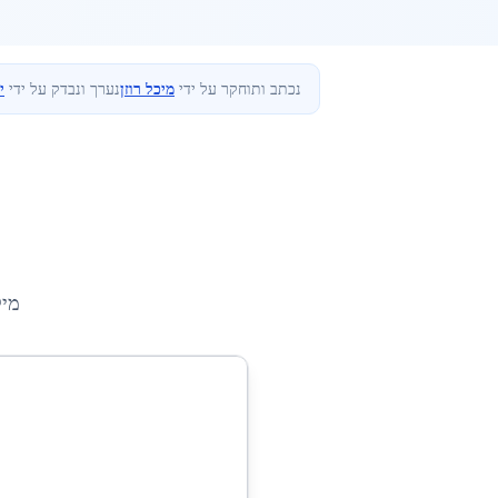
נכתב ותוחקר על ידי
מיכל רוזן
נערך ונבדק על ידי
י
מיק