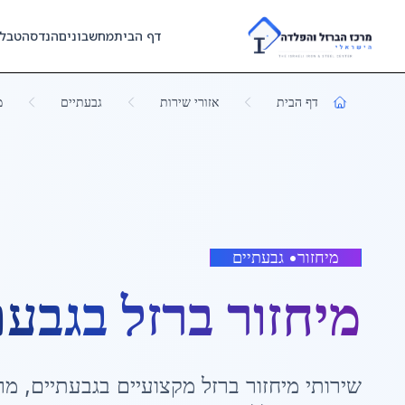
Skip to main content
דף הבית
מחשבונים
הנדסה
טבל
דף הבית
אזורי שירות
גבעתיים
מ
מיחזור
•
גבעתיים
מיחזור ברזל
ב
גבעת
שירותי
מיחזור ברזל
מקצועיים ב
גבעתיים
,
מר