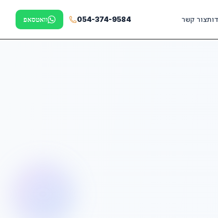
דות
צור קשר
054-374-9584
וואטסאפ