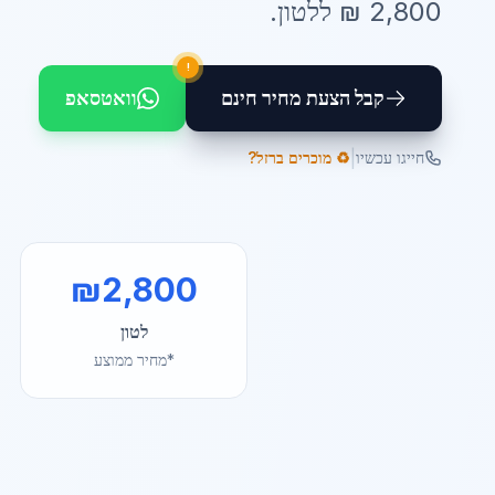
2,800
₪ ל
לטון
.
!
קבל הצעת מחיר חינם
וואטסאפ
|
חייגו עכשיו
♻️ מוכרים ברזל?
₪
2,800
לטון
*מחיר ממוצע