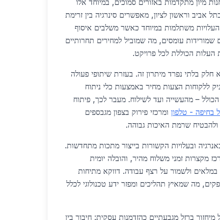
נות מיון מתקדמות באזורים סמוכים, במיוחד אלו
ל אביב וראשון לציון, מאפשרים סינרגיה בין זרימת
העלויות משתלמות במיוחד כאשר משלבים איסוף
ם שמורידות עומסים, מה שמוביל למחירים תחרותיים
 חלק בלתי נפרד מיתרון זה. בעזרת שיתופי פעולה
יק ללקוחות הצעות מחיר באמצעות כלי ניתוח
 הכולל – מהעשייה ועד לשילוח. מעבר לכך, פיתוח
ל בחיפה - טלפון
ומרכזי פירוק בצפון מגבספים
ולהבטיח שרמת האיכות גבוהה.
באנרגיה ובעלויות הקשורות בייצור מתכות מתחדשות.
 מקצרות זמני משלוח מהיר, והובלה יומית
מלאים ולשמור על רצף עבודה. דווקא מתיחות
קים, מה שמאיץ תהליכים ומפזר ידע טכנולוגי לכלל
יחזור ברזל מגבעתיים כהזדמנות עסקית: חיבור בין