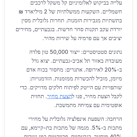
עלייה בביקוש לאלומיניום קל משקל לרכבים
חשמליים. השקעות ממשלתיות של 2 מיליארד ₪
בתשתיות מגבירות הזמנות. תחרות גלובלית מסין
יורדת עקב תקנות סחר חדשות. בגבעתיים, מחירים
יציבים אך עם פרמיה על שירות מהיר.
נתונים סטטיסטיים: ייצור 50,000 טון פלדה
מעובדת באזור תל אביב-גבעתיים. יצוא גדל
ב-20% לאירופה. אתגרים: מחסור בכוח אדם
מיומן, מוביל להכשרות ממומנות. הזדמנויות:
שותפויות עם הייטק לפיתוח חלקים מדויקים. כדי
לקבל הצעת מחיר, פנו ל
הצעת מחיר
. תחזית
אופטימית עם צמיחה מתמשכת.
הרחבה: השפעת אינפלציה גלובלית על מחירי
מתכות ב-5%. מגמה של מתכות בת-קיימא, עם
40% מיחזור. בגבעתיים, פרויקטים כמו גשרים