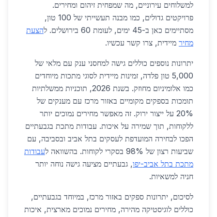
למשלוחים עירוניים, מה שמפחית זיהום ומחירים.
פרויקטים גדולים, כמו מבנה תעשייתי של 100 טון,
מסתיימים כאן ב-45 ימים, לעומת 60 בירושלים. ל
הצעת
מחיר
מיידית, צרו קשר עכשיו.
יתרונות נוספים כוללים גישה למחסני ענק עם מלאי של
5,000 טון פלדה, זמינות מיידית לסוגי מתכות מיוחדים
כמו אלומיניום מחוזק. בשנת 2026, תוכניות ממשלתיות
תומכות בספקים מקומיים באזור מרכז עם מענקים של
20% על ייצור ירוק. זה מאפשר מחירים נמוכים יותר
ללקוחות, תוך שמירה על איכות. עבודות מתכת בגבעתיים
הפכו לבחירה המועדפת לעסקים בתל אביב ובסביבה, עם
שביעות רצון של 98% בסקרי לקוחות. בהשוואה ל
עבודות
מתכת בתל אביב-יפו
, גבעתיים מציעה גישה נוחה יותר
חניה למשאיות.
לסיכום, יתרונות ספקים באזור מרכז, במיוחד בגבעתיים,
כוללים לוגיסטיקה מהירה, מחירים נמוכים מארצית, איכות