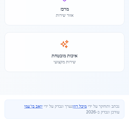
מרכז
אזור שירות
איכות מובטחת
שירות מקצועי
נכתב ותוחקר על ידי
מיכל רוזן
נערך ונבדק על ידי
יואב בן־עמי
עודכן ונבדק ב-2026