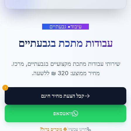
עיבוד
•
גבעתיים
עבודות מתכת
ב
גבעתיים
שירותי
עבודות מתכת
מקצועיים ב
גבעתיים
,
מרכז
.
מחיר ממוצע:
320
₪ ל
לשעה
.
!
קבל הצעת מחיר חינם
וואטסאפ
|
חייגו עכשיו
♻️ מוכרים ברזל?