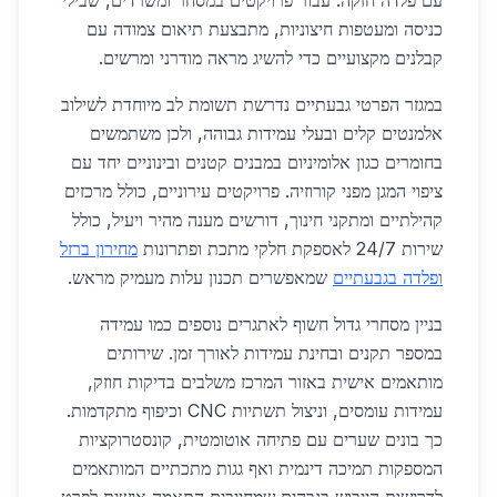
עם פלדה חזקה. עבור פרויקטים במסחר ומשרדים, שבילי
כניסה ומעטפות חיצוניות, מתבצעת תיאום צמודה עם
קבלנים מקצועיים כדי להשיג מראה מודרני ומרשים.
במגזר הפרטי גבעתיים נדרשת תשומת לב מיוחדת לשילוב
אלמנטים קלים ובעלי עמידות גבוהה, ולכן משתמשים
בחומרים כגון אלומיניום במבנים קטנים ובינוניים יחד עם
ציפוי המגן מפני קורוזיה. פרויקטים עירוניים, כולל מרכזים
קהילתיים ומתקני חינוך, דורשים מענה מהיר ויעיל, כולל
שירות 24/7 לאספקת חלקי מתכת ופתרונות
מחירון ברזל
ופלדה בגבעתיים
שמאפשרים תכנון עלות מעמיק מראש.
בניין מסחרי גדול חשוף לאתגרים נוספים כמו עמידה
במספר תקנים ובחינת עמידות לאורך זמן. שירותים
מותאמים אישית באזור המרכז משלבים בדיקות חוזק,
עמידות עומסים, וניצול תשתיות CNC וכיפוף מתקדמות.
כך בונים שערים עם פתיחה אוטומטית, קונסטרוקציות
המספקות תמיכה דינמית ואף גגות מתכתיים המותאמים