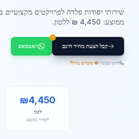
שירותי
יסודות פלדה לפרויקטים
מקצועיים ב
ממוצע:
4,450
₪ ל
לטון
.
!
קבל הצעת מחיר חינם
וואטסאפ
|
חייגו עכשיו
♻️ מוכרים ברזל?
₪
4,450
לטון
*מחיר ממוצע