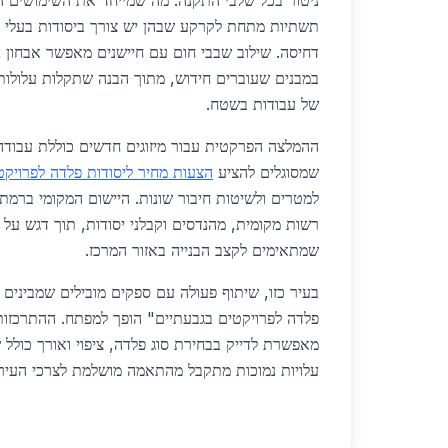
ניטור בכל שלבי התקנה. מה שמייחד את השימושים ה
תשתיות מתחת לקרקע שבהן יש צורך ביסודות בעלי ע
דחיסה. שילוב שבבי חום עם חיישנים מאפשר אבחון נק
במבנים שעוברים חידוש, מתוך הבנה שתקלות עלולות 
של עבודות בשטח.
ההמלצה הפרקטית עבור מיזוגים חדשים כוללת עבוד
שמסוגלים להציע
הצעות מחיר ליסודות פלדה לפרויקט
למטרים ולשיטות חיבור שונות. היישום המקומי ברמת 
רשות מקומית, מהנדסים וקבלני יסודות, תוך דגש על 
שמתאימים לקצב הבנייה באזור המרכז.
בעיר כזו, שיתוף פעולה עם ספקים מובילים שמבינים 
פלדה לפרויקטים בגבעתיים" הופך למפתח. ההתרכזות 
מאפשרת לדייק בבחירת סוג פלדה, ציפוי ואורך כולל ש
עלויות נמוכות מתקבל מהתאמה מושלמת לצרכי העיר.