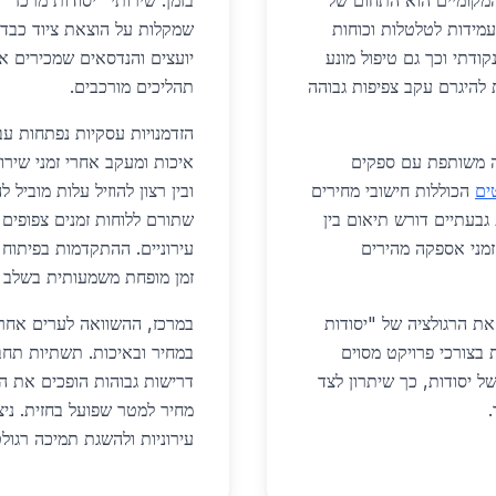
מקומיים הוא התחום של
בזמן. שירותי "יסודות מרכז"
מידות לטלטלות וכוחות
שמקלות על הוצאת ציוד כבד 
ודתי וכך גם טיפול מונע
יועצים והנדסאים שמכירים את
להיגרם עקב צפיפות גבוהה
תהליכים מורכבים.
הזדמנויות עסקיות נפתחות עבו
ה משותפת עם ספקים
איכות ומעקב אחרי זמני שירו
ים
הכוללות חישובי מחירים
גבעתיים דורש תיאום בין
שתורם ללוחות זמנים צפופים
זמני אספקה מהירים
עירוניים. ההתקדמות בפיתוח
זמן מופחת משמעותית בשלב ה
את הרגולציה של "יסודות
במרכז, ההשוואה לערים אחר
בצורכי פרויקט מסוים
במחיר ובאיכות. תשתיות תחבו
ל יסודות, כך שיתרון לצד
דרישות גבוהות הופכים את ה
מחיר למטר שפועל בחזית. ניצו
עירוניות ולהשגת תמיכה רגולט