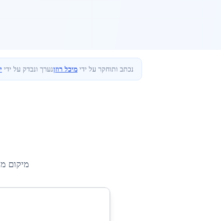
נכתב ותוחקר על ידי
מיכל רוזן
נערך ונבדק על ידי
י
מיקום מ