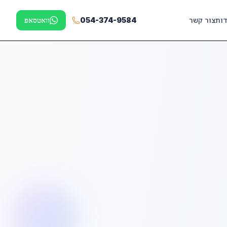
דות
צור קשר
054-374-9584
וואטסאפ