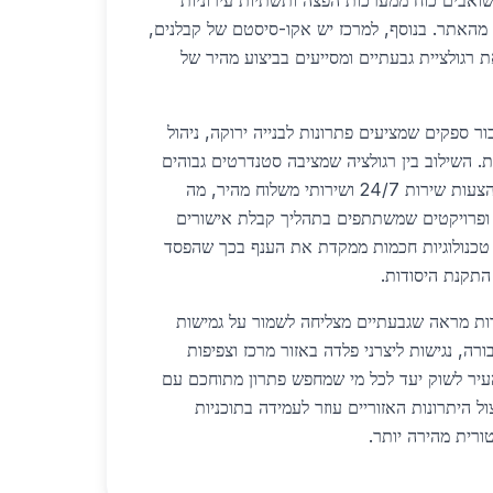
 שואבים כוח ממערכות הפצה ותשתיות עירוניות
מהאתר. בנוסף, למרכז יש אקו-סיסטם של קבלנים,
 רגולציית גבעתיים ומסייעים בביצוע מהיר של
ר ספקים שמציעים פתרונות לבנייה ירוקה, ניהול
ת. השילוב בין רגולציה שמציבה סטנדרטים גבוהים
ובין רצון להוזיל עלות מוביל להצעות שירות 24/7 ושירותי משלוח מהיר, מה
 ופרויקטים שמשתתפים בתהליך קבלת אישורים
 טכנולוגיות חכמות ממקדת את הענף בכך שהפסד
תקנת היסודות.
ות מראה שגבעתיים מצליחה לשמור על גמישות
רה, נגישות ליצרני פלדה באזור מרכז וצפיפות
עיר לשוק יעד לכל מי שמחפש פתרון מתוחכם עם
ל היתרונות האזוריים עוזר לעמידה בתוכניות
ורית מהירה יותר.