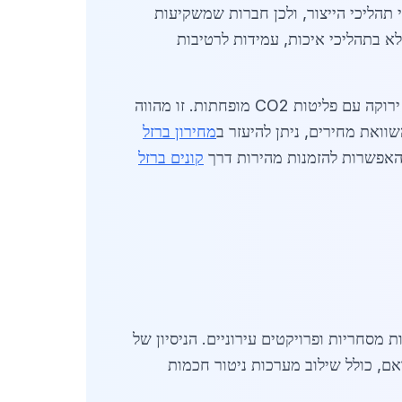
הליכי הייצור, ולכן חברות שמשקיעות
א בתהליכי איכות, עמידות לרטיבות
השוק במרכז, ובפרט בגבעתיים, מאופיין באינטגרציה בין ספקים מקומיים לספקים בינלאומיים שמייבאים פלדה ירוקה עם פליטות CO2 מופחתות. זו מהווה
שוואת מחירים, ניתן להיעזר ב
מחירון ברזל
ת האפשרות להזמנות מהירות דרך
קונים ברזל
מסחריות ופרויקטים עירוניים. הניסיון של
אם, כולל שילוב מערכות ניטור חכמות