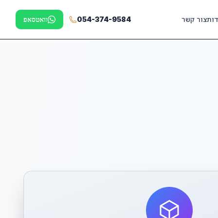
דות
צור קשר
054-374-9584
וואטסאפ