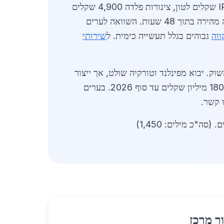
באפריל 2026, מחירי פלדה לכלי רכב כבדים בגבעתיים: פלדה מחוזקת 4,800 שקלים לטון, פרופילי IPE 5,100 שקלים לטון, צינורות פלדה 4,900 שקלים
למטר. הביקוש מושפע מפרויקטי כבישים חדשים באזור המרכז, כולל שדרוג כביש 412. ספקים מציעים אספקה מהירה בתוך 48 שעות. השוואה לערים
ווה
גבוהים בגלל תעשייה כימית. ל
שירותי
יים צומח בזכות אוכלוסייה צעירה ומפותחת, עם דגש על קיימות: פלדה ממוחזרת מהווה 30% מהשוק. יבוא מפינלנד וטורקיה שולט, אך ייצור
תומכת בכלכלה המקומית בכ-500 מקומות עבודה. צפי לשוק של 180 מיליון שקלים עד סוף 2026. בערים
 קשר.
"כ מילים: 1,450)
ר מרכז