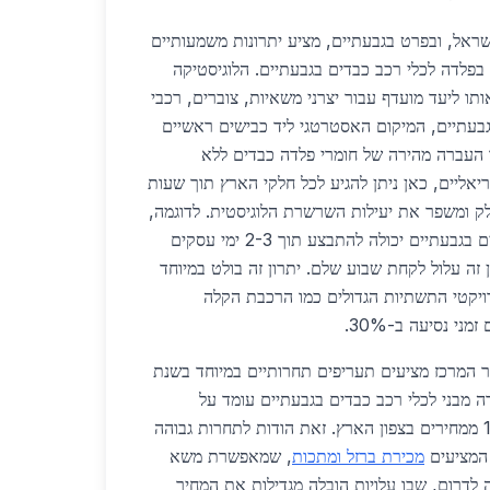
מרכז בישראל, ובפרט בגבעתיים, מציע יתרונות משמעותיים
פלדה לכלי רכב כבדים בגבעתיים. הלוגיסטיקה
ו ליעד מועדף עבור יצרני משאיות, צוברים, רכבי
גבעתיים, המיקום האסטרטגי ליד כבישים ראשיים
 וכביש 1 מאפשר העברה מהירה של חומרי פלדה כבדים ללא
פריאליים, כאן ניתן להגיע לכל חלקי הארץ תוך שעות
לק ומשפר את יעילות השרשרת הלוגיסטית. לדוגמה,
אספקת פלדה לכלי רכב כבדים בגבעתיים יכולה להתבצע תוך 2-3 ימי עסקים
 זה עלול לקחת שבוע שלם. יתרון זה בולט במיוחד
למת פרויקטי התשתיות הגדולים כמו הרכבת הקלה
י נסיעה ב-30%.
ר המרכז מציעים תעריפים תחרותיים במיוחד בשנת
פלדה מבני לכלי רכב כבדים בגבעתיים עומד על
כ-4,500 ש"ח, נמוך ב-15% ממחירים בצפון הארץ. זאת הודות לתחרות גבוהה
 המציעים
מכירת ברזל ומתכות
, שמאפשרת משא
 לדרום, שבו עלויות הובלה מגדילות את המחיר