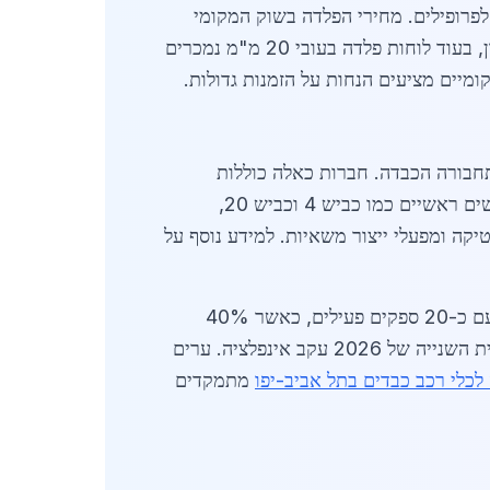
 פלדה HIGH STRENGTH LOW ALLOY (HSLA) ופלדה מחוזקת לפרופילים. מחירי הפלדה בשוק המקומי
נעים בין 4,200 ל-6,500 שקלים לטון, תלוי בסוג ובכמות. לדוגמה, פרופילי HEA עולים כ-5,200 שקלים לטון, בעוד לוחות פלדה בעובי 20 מ"מ נמכרים
תחבורה הכבדה. חברות כאלה כוללות
מפעלים באזור התעשייה של גבעתיים, שמציעות שירותי חיתוך, ריתוך והרכבה. הביקוש גדל בזכות קרבה לכבישים ראשיים כמו כביש 4 וכביש 20,
משמשת בעיקר לייצור מסגרות משאיות, מיכלי דלק ומנופים. השוק תחרותי, עם כ-20 ספקים פעילים, כאשר 40%
מהסחר מתבצע דרך אתרי אונליין ומחסנים מרכזיים. מחירים יציבים יחסית, אך צפויה עלייה של 5-7% במחצית השנייה של 2026 עקב אינפלציה. ערים
לכלי רכב כבדים בתל אביב-יפו
מתמקדים