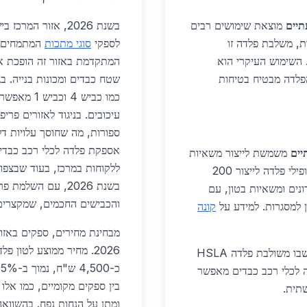
תיים
מוצאת שימושים רבים
בשנת 2026, אזור ה
ת, משלבת פלדה זו
לספקי
סוגי מתכות
המתמחים ב
. השימוש העיקרי הוא
המתקדמת באזור זה הופכת אות
הפלדה מבטיח בטיחות
שטח כבדים ומכונות בנייה. ב
כמו כביש 4
עיכובים. בניגוד לאזורים פרי
ספורות, מה שחוסך עלויות ד
יים
משמשת לייצור משאיות
ללקוחות במרכז, בעוד שבצפון
כבדות ללוגיסטיקה. מפעלים מקומיים משתמשים בפרופילי פלדה לייצור 200
בשנת 2026, עם הש
ונים ומשאיות בטון, עם
והכבישים החכמים, שמקצרים זמנ
קונה
מבחינת מחירים, ספקים באזו
2026. מחיר ממוצע לטון 
פרויקטים ספציפיים כוללים שדרוג צי הרכב העירוני, שבו משולבת פלדה HSLA
ה לכלי רכב כבדים מאפשר
בין ספקים מקומיים, כמו אלו
ומתן על הנחות נפח. בהשוואה