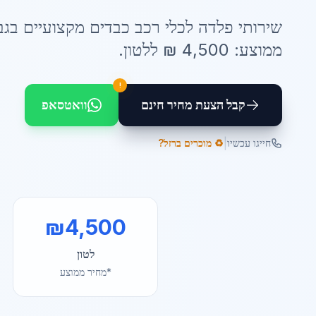
שירותי
פלדה לכלי רכב כבדים
מקצועיים ב
גב
ממוצע:
4,500
₪ ל
לטון
.
!
קבל הצעת מחיר חינם
וואטסאפ
|
חייגו עכשיו
♻️ מוכרים ברזל?
₪
4,500
לטון
*מחיר ממוצע