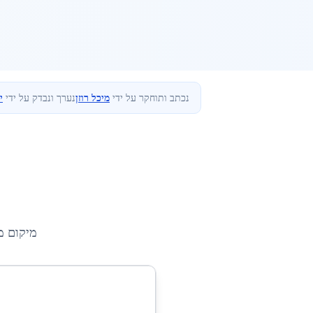
נכתב ותוחקר על ידי
מיכל רוזן
נערך ונבדק על ידי
י
מיקום מ