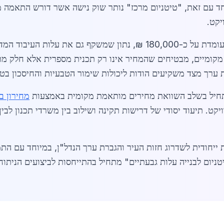
חד עם זאת, "טיטניום מרכז" נותר שוק נישה אשר דורש התאמה מד
יקט.
העלות הממוצעת של טון טיטניום בגבעתיים עומדת על כ-180,000 ₪, נתון 
S ו-Oxide, לבין קבלנים מקומיים, מבטיחים שהמחיר אינו רק תכנית מספרית אלא 
ערך מצד משקיעים הודות ליכולות שימור הטבעיות והחיסכון בטו
תחיל בשלב השוואת מחירים מותאמת מקומית באמצעות
מחירון ב
קט. תיעוד יסודי של דרישות תקינה ושילוב בין משרדי תכנון לב
ייחודית לשדרוג חזות העיר והגברת ערך הנדל"ן, במיוחד עם התמי
ניום לבנייה עלות גבעתיים" מתחיל בהתייחסות לביצועים הניתוח