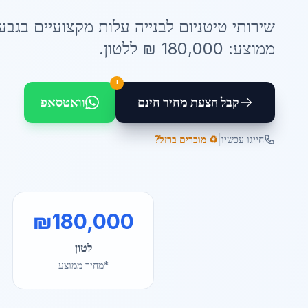
שירותי
טיטניום לבנייה עלות
מקצועיים ב
גבע
ממוצע:
180,000
₪ ל
לטון
.
!
קבל הצעת מחיר חינם
וואטסאפ
|
חייגו עכשיו
♻️ מוכרים ברזל?
₪
180,000
לטון
*מחיר ממוצע