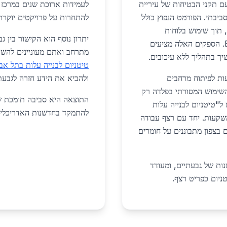
עם תקני הבטיחות של עיריית
לעמידות ארוכת שנים במרכז 
סביבתי. הפורמט הנפוץ כולל
להתחרות על פרויקטים יוקרתי
 תוך שימוש בלוחות
יתרון נוסף הוא הקישור בין 
המסופקים על ידי יבואנים כמו BJ China Titanium. הספקים האלה מציעים
מתרחב ואתם מעוניינים להשוו
יך בתהליך ללא עיכובים.
טיטניום לבנייה עלות בתל אבי
ות לפיתוח מרחבים
ולהביא את הידע חזרה לגבעת
השימוש המסורתי בפלדה רק
התוצאה היא סביבה תומכת ש
"טיטניום לבנייה עלות
להתמקד בחדשנות האדריכלית 
שקעות. יחד עם רצף עבודה
בצפון מתבוננים על חומרים
נות של גבעתיים, ומעודד
ניום כפריט רצף.