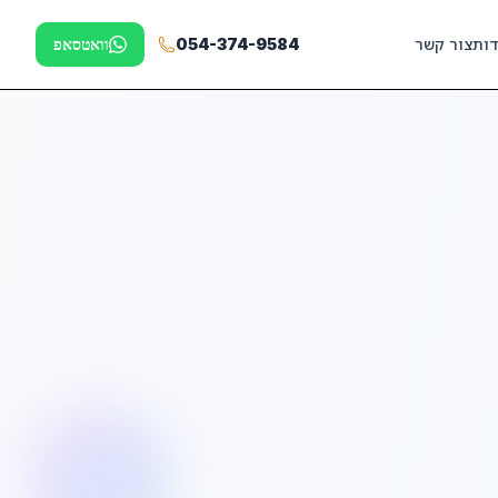
דות
צור קשר
054-374-9584
וואטסאפ