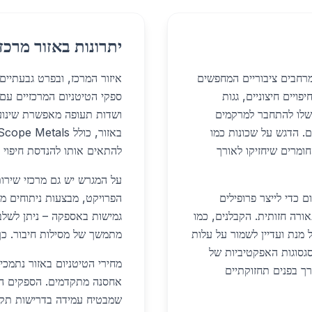
יתרונות באזור מרכז
מרחבים ציבוריים המחפשים
איזור המרכז, ובפרט גבעתיי
ויים חיצוניים, גגות
ספקי הטיטניום המרכזיים עם 
 שלו להתחבר למרקמים
ושדות תעופה מאפשרת שינוע 
ם. הדגש על שכונות כמו
ומרים שיחזיקו לאורך
להתאים אותו להנדסת חיפוי ו
על המגרש יש גם מרכזי שיר
 כדי לייצר פרופילים
הפרויקט, מבצעות ניתוחים מב
אורה חזותית. הקבלנים, כמו
גמישות באספקה – ניתן לשלב
ד מדויק על מנת ועדיין לשמור על עלות
מתמשך של מסילות חיבור. כך י
סגסוגות האפקטיביות של
מחירי הטיטניום באזור נתמכי
ך בפנים תחזוקתיים
אחסנה מתקדמים. הספקים המר