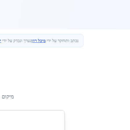
נכתב ותוחקר על ידי
מיכל רוזן
נערך ונבדק על ידי
י
מיקום 