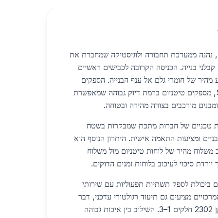
ם, נהנה ממערכת תחבורה ולוגיסטיקה שמחברת את
קבלני בנייה. הכניסה הקרובה לכבישים ראשיים
מהיר של חומרי גלם אל ענף הבנייה. הספקים
באזור, כולל Scope Metals, מספקים טיטניום ברמת דיוק גבוהה שמאפשרת
מבנים מורכבים בצורה מהירה ובטוחה.
ות טכניים של חברות מתכת שמבקרות בשטח
ניים ומציעות התאמה אישית. היתרון הנוסף הוא
 משלוח מהיר של לוחות טיטניום מול משלוח
ורדת סיכוי לעיכוב בלוחות זמנים הדוקים.
ם ביכולת לספק תשתיות תפעוליות עם שירותי
כזיים מציעים גם תיעוד רגולטורי עדכני, דבר
שמבטיח עמידה בדרישות תקן 2302 חלקים 1–3. השילוב בין איכות גבוהה