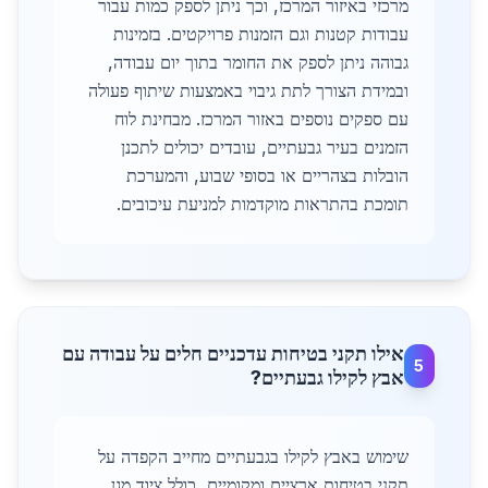
מרכזי באיזור המרכז, וכך ניתן לספק כמות עבור
עבודות קטנות וגם הזמנות פרויקטים. בזמינות
גבוהה ניתן לספק את החומר בתוך יום עבודה,
ובמידת הצורך לתת גיבוי באמצעות שיתוף פעולה
עם ספקים נוספים באזור המרכז. מבחינת לוח
הזמנים בעיר גבעתיים, עובדים יכולים לתכנן
הובלות בצהריים או בסופי שבוע, והמערכת
תומכת בהתראות מוקדמות למניעת עיכובים.
אילו תקני בטיחות עדכניים חלים על עבודה עם
5
אבץ לקילו גבעתיים?
שימוש באבץ לקילו בגבעתיים מחייב הקפדה על
תקני בטיחות ארציים ומקומיים, כולל ציוד מגן