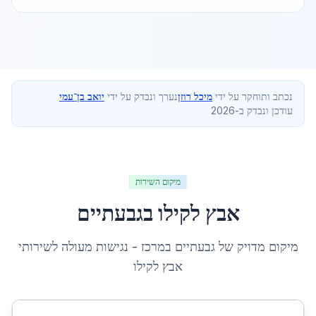
נכתב ותוחקר על ידי
מיכל רוזן
נערך ונבדק על ידי
יואב בן־עמי
עודכן ונבדק ב-2026
מיקום השירות
אבץ לקילו
ב
גבעתיים
מיקום מדויק של
גבעתיים
ב
מרכז
- נגישות מעולה לשירותי
אבץ לקילו