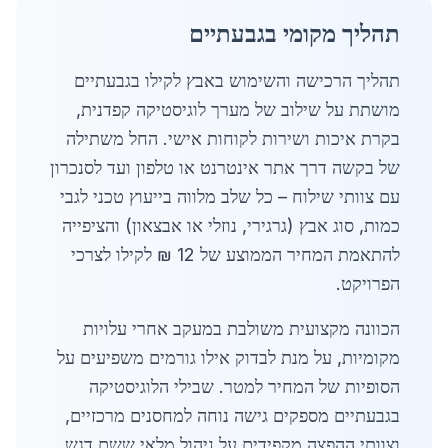
תהליך מקומי בגבעתיים
תהליך הרכישה והשימוש באבץ לקילו בגבעתיים
מושתת על שילוב של מערך לוגיסטיקה קפדנית,
בקרת איכות ושירות לקוחות אישי. החל משתילה
של בקשה דרך אתר אינטרנט או טלפון ועד לסנכרון
עם צוותי שילוח – כל שלב מלווה בייעוץ טכני לגבי
כמות, סוג אבץ (גרגירי, נוזלי או אבצאון) והציפייה
להתאמת המחיר הממוצע של 12 ₪ לקילו לצרכי
הפרויקט.
הכוונה מקצועית משולבת במעקב אחרי עלויות
מקומיות, על מנת לבדוק אילו גורמים משפיעים על
הסופיות של המחיר למטר. שבילי הלוגיסטיקה
בגבעתיים מספקים גישה נוחה למחסנים מרכזיים,
וצוותי ההפצה מקפידים על ניהול מלאי ששם דגש