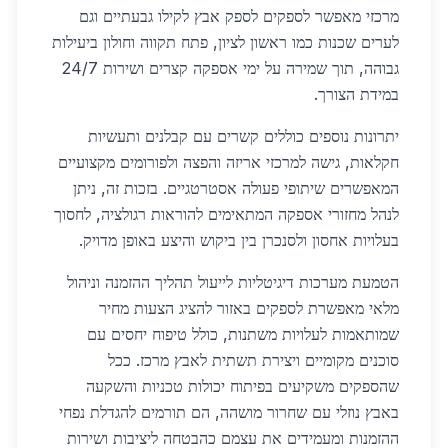
מרכזי מאפשר לספקים לספק אבץ לקילו גבעתיים וגם
לערים שכנות כמו ראשון לציון, פתח תקווה וחולון ביעילות
גבוהה, תוך שמירה על ימי אספקה קצרים ושירות 24/7
במידת הצורך.
יתרונות נוספים כוללים קשרים עם קבלנים ותעשיות
חקלאות, גישה למרכזי אריזה והפצה ולפורומים מקצועיים
המאפשרים שיתופי פעולה אסטרטגיים. בזכות זה, ניתן
לנהל מחזורי אספקה המתאימים להוראות רגולציה, לחסוך
בעלויות אחסון ולסנכרן בין ביקוש והיצע באופן מדויק.
הטמעת מערכות דיגיטליות לייעול תהליך ההזמנה וניהול
מלאי מאפשרת לספקים באזור להציג הצעות מחיר
שמותאמות לעלויות משתנות, כולל טיפוח יחסים עם
סוכנים מקומיים ויצירת תשתית לאבץ מרכז. ככל
שהספקים משקיעים בפיתוח יכולות טכניות והשקעה
באבץ נוזלי עם שחרור מושהה, הם תורמים להגדלת נפחי
ההזמנות ומעמידים את עצמם כהבטחה ליציבות ושירות