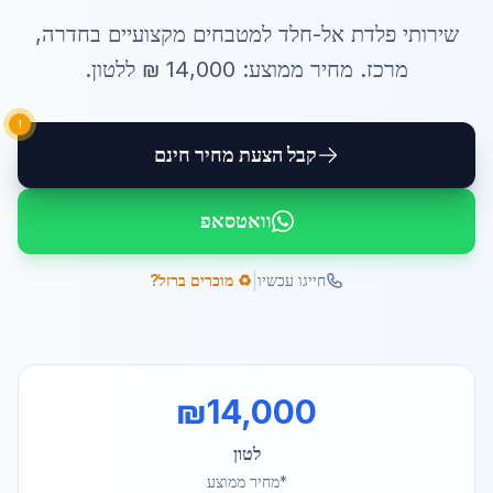
שירותי
פלדת אל-חלד למטבחים
מקצועיים ב
חדרה
,
מרכז
. מחיר ממוצע:
14,000
₪ ל
לטון
.
!
קבל הצעת מחיר חינם
וואטסאפ
|
חייגו עכשיו
♻️ מוכרים ברזל?
₪
14,000
לטון
*מחיר ממוצע