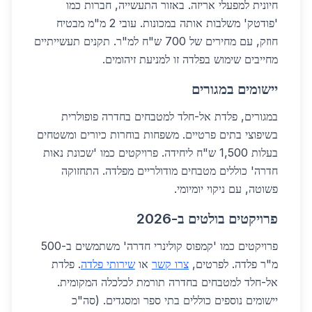
חיונית למפעלי אריזה. באזור התעשייה, חברות כמו
'פודטק' משלבות אותה במכונות. עובי 2 מ"מ מבטיח
חוזק, עם מחירים של 700 ש"ח למ"ר. תקנים תעשייתיים
מחייבים שימוש בפלדה זו למניעת זיהומים.
יישומים במגורים
במגורים, פלדת אל-חלד למטבחים בחדרה פופולרית
בשיפוצי בתים פרטיים. משפחות בוחרות כיורים ומשטחים
בעלות 1,500 ש"ח ליחידה. פרויקטים כמו 'שכונת נאות
חדרה' כוללים מטבחים מודולריים מפלדה. התחזוקה
פשוטה, עם ניקוי יומיומי.
פרויקטים בולטים ב-2026
פרויקטים כמו 'קמפוס קולינרי חדרה' משתמשים ב-500
מ"ר פלדה. לפרטים,
צרו קשר
או
שירותי פלדה
. פלדת
אל-חלד למטבחים בחדרה תורמת לכלכלה המקומית.
יישומים נוספים כוללים בתי ספר ומסגדים. (סה"כ