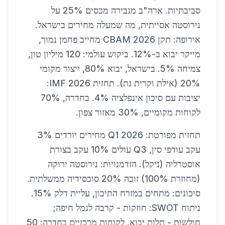
סביבתיות. ארה"ב מגבירה מכסים 25% על
נירוסטה אסייתית, מה שמעלה מחירים בישראל.
אירופה: תקן CBAM 2026 מחייב פחמן נמוך,
מייקר יבוא ב-12%. ביקוש עולמי: 120 מיליון טון,
צמיחה 5%. בישראל, יבוא 80%, ייצור מקומי
20% (אילת וקרית גת). תחזית IMF 2026:
יציבות עם סיכון אינפלציה 4%. בחדרה, 70%
לקוחות מקומיים, 30% מאזור צפון.
תחזית מפורטת: Q1 2026 מחירים יורדים 3%
עקב עודפי סין, Q3 עולים 10% עקב בצורת
אוסטרליה (ניקל). הזדמנויות: נירוסטה ירוקה
(מחוזרת 100%) זוכה 20% סובסידיה ממשלתית.
סיכונים: מתחים במזרח התיכון, עליית דלק 15%.
ניתוח SWOT: חוזקות - קרבה לנמל חיפה;
חולשות - תלות יבוא. לקוחות מרכזיים בחדרה: 50