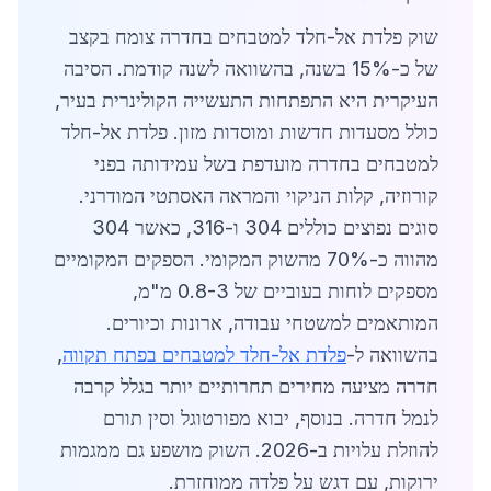
שוק פלדת אל-חלד למטבחים בחדרה צומח בקצב
של כ-15% בשנה, בהשוואה לשנה קודמת. הסיבה
העיקרית היא התפתחות התעשייה הקולינרית בעיר,
כולל מסעדות חדשות ומוסדות מזון. פלדת אל-חלד
למטבחים בחדרה מועדפת בשל עמידותה בפני
קורוזיה, קלות הניקוי והמראה האסתטי המודרני.
סוגים נפוצים כוללים 304 ו-316, כאשר 304
מהווה כ-70% מהשוק המקומי. הספקים המקומיים
מספקים לוחות בעוביים של 0.8-3 מ"מ,
המותאמים למשטחי עבודה, ארונות וכיורים.
בהשוואה ל-
פלדת אל-חלד למטבחים בפתח תקווה
,
חדרה מציעה מחירים תחרותיים יותר בגלל קרבה
לנמל חדרה. בנוסף, יבוא מפורטוגל וסין תורם
להוזלת עלויות ב-2026. השוק מושפע גם ממגמות
ירוקות, עם דגש על פלדה ממוחזרת.