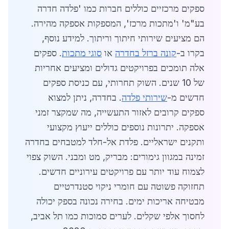
ספקים מרכזיים כוללים חברות כמו 'פלדה חדרה
בע"מ' ו'מתכות מרכז', המספקות אספקה מהירה.
הם מציעים שירותי חיתוך וריתוך. למידע נוסף,
בקרו ב-
קונה ברזל בחדרה
או
סוגי מתכות
. ספקים
אלה תומכים בפרויקטים גדולים ומציעים אחריות
של 10 שנים. השוק תחרותי, עם כניסת ספקים
חדשים מ-
שירותי פלדה
. בחדרה, ניתן למצוא
ספקים קרובים לאזור התעשייה, מה שמקצר זמני
אספקה. יתרונות נוספים כוללים ייעוץ מקצועי
ותקנים ישראליים. פלדת אל-חלד למטבחים בחדרה
זמינה במגוון גימורים: מבריק, מט ומבני. השוק צפוי
לצמוח עוד יותר עם פרויקטים עירוניים חדשים.
תחזוקה פשוטה עם חומרי ניקוי סטנדרטיים
מבטיחה אריכות ימים. בחירה נכונה בספק יכולה
לחסוך אלפי שקלים. לערים סמוכות כמו תל אביב,