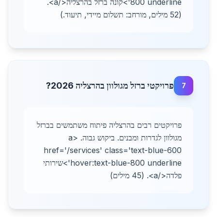
800 underline'>קונה ברזל בהרצליה</a>.
(52 מילים, מורחב: תשלום מיידי, תיעוד.)
פרויקטי ברזל מגולוון בהרצליה 2026?
7
פרויקטים רבים בהרצליה פיתוח משתמשים בברזל
מגולוון לגדרות ומבנים. ביקוש גבוה. <a
href='/services' class='text-blue-600
hover:text-blue-800 underline'>שירותי
פלדה</a>. (45 מילים)