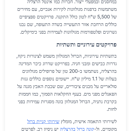
במחסנים ובמפעלי ייצור. חברות כמו אינטל הרצליה
משתמשות בדפנות מגולוונות לקירות אנכיים, עם מחירים
של 5,500 ש"ח לטון כולל התקנה. פרויקטים ספציפיים
כוללים הרחבת אזור התעשייה בשדה התעופה, שם נבנו
גשרונים ופלטפורמות מגולוונות לעמידות בפני כימיקלים.
פרויקטים עירוניים ותשתיות
בתשתיות עירוניות, הברזל המגולוון משמש לצינורות ניקוז,
גדרות כבישים ומבני חניה. בפרויקט שדרוג כיכר המדינה
בהרצליה, נשתמשו ב-200 טון של פרופילים מגולוונים
בעלות של 1.1 מיליון ש"ח. יישומים נוספים כוללים גגות
סולאריים על מבנים ציבוריים, שם שכבת האבץ מגנה על
הפאנלים מפני מים. בענף החקלאות הסמוך, כמו חממות
בקרבת נתניה, הברזל המגולוון בונה מסגרות עמידות בפני
לחות.
לשירותי התאמה אישית, מומלץ
שירותי קניית ברזל
מקומיים, ול-
קונה ברזל בהרצליה
יש ניסיון רב. לפרטים