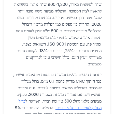
ש"ח למשאית באזור, 800-1,200 ש"ח ארצי. בהשוואה
לראשון לציון הסמוכה, הרצליה מציעה גישה טובה יותר
לנמל חיפה דרך כבישים מהירים. מבחינת מחירים, בשנת
2026, תחרות בין ספקים כמו "פלדה מרכז" ו"ברזל
הרצליה" מורידה מחירים ב-500 ש"ח לטון לעומת פתח
תקווה. איכות: שימוש בחומרי גלם מיובאים מסין
ומאירופה, עם הסמכת ISO 9001. השוואה: בצפון,
מחירים גבוהים ב-25%, בדרום ב-18%. לקוחות נהנים
משירותי ייעוץ חינם, כולל חישובי עובי לפרויקטים
ספציפיים.
יתרונות נוספים כוללים גמישות בהזמנות מותאמות אישית,
כמו חיתוך CNC מדויק ברמת 0.1 מ"מ. ברזל מגולוון
לעמידות בהרצליה מתאים במיוחד לגדרות, גגות ומבנים
תעשייתיים, עם עמידות מוכחת בסערות 2026. ספקים
מציעים מלאי גדול: 500 טון זמין תמיד. השוואה ל
ברזל
מגולוון לעמידות בתל אביב-יפו
: הרצליה זולה יותר ב-8%