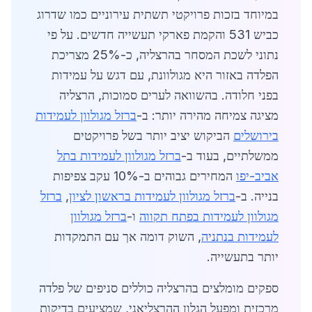
במיוחד בזכות פרויקטי תשתית עירוניים כמו שדרוג
כביש 531 והקמת פארקי תעשייה חדשים. על פי
נתוני לשכת המסחר בהרצליה, כ-25% מצריכת
הפלדה באזור היא מגולוונת, עם דגש על עמידות
בפני חלודה. בהשוואה לערים סמוכות, הרצליה
מציגה צמיחה מהירה יותר: ב-
ברזל מגולוון לעמידות
בירושלים
הביקוש יציב יותר בשל פרויקטים
ממשלתיים, בעוד ב-
ברזל מגולוון לעמידות בתל
אביב-יפו
המחירים גבוהים ב-10% עקב צפיפות
בנייה. ב-
ברזל מגולוון לעמידות בראשון לציון
,
ברזל
מגולוון לעמידות בפתח תקווה
ו-
ברזל מגולוון
לעמידות בנתניה
, השוק דומה אך עם התמקדות
יותר בתעשייה.
ספקים מומלצים בהרצליה כוללים סניפים של פלדה
מרכזית ומפעל הגלון ההרצליאני, שמציעים בדיקות