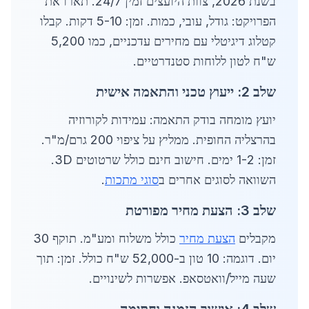
בשנת 2026, צוות היועצים זמין 24/7. תארו את
הפרויקט: גודל, עובי, כמות. זמן: 5-10 דקות. קבלו
קטלוג דיגיטלי עם מחירים עדכניים, כמו 5,200
ש"ח לטון ללוחות סטנדרטיים.
שלב 2: ייעוץ טכני והתאמה אישית
יועץ מומחה בודק התאמה: עמידות לקורוזיה
בהרצליה החופית. ממליץ על ציפוי 200 גרם/מ"ר.
זמן: 1-2 ימים. חישוב חינם כולל שרטוטים 3D.
השוואה לסוגים אחרים ב
סוגי מתכות
.
שלב 3: הצעת מחיר מפורטת
מקבלים
הצעת מחיר
כולל משלוח ומע"מ. תוקף 30
יום. דוגמה: 10 טון ב-52,000 ש"ח כולל. זמן: תוך
שעה מייל/וואטסאפ. אפשרות לשינויים.