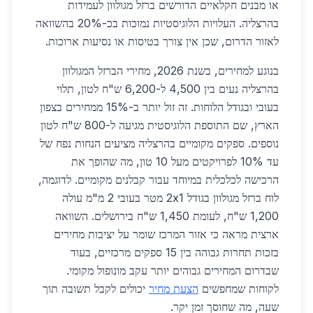
או מבנים חקלאיים הדורשים ברזל מגולוון לעמידות
בהרצליה. העלויות הלוגיסטיות נמוכות בכ-20% בהשוואה
לאזור הדרום, שכן אין צורך בטיסות או נסיעות ארוכות.
בנוגע למחירים, בשנת 2026, מחירי הברזל המגולוון
בהרצליה נעים בין 4,500 ל-6,200 ש"ח לטון, תלוי
בעובי ובגודל הלוחות. זה זול יותר ב-15% ממחירים בצפון
הארץ, שם התוספת הלוגיסטית מגיעה ל-800 ש"ח לטון
נוספים. ספקים מקומיים בהרצליה מציעים הנחות נפח של
עד 10% לפרויקטים מעל 10 טון, מה שהופך את
הרכישה לכלכלית במיוחד עבור קבלנים מקומיים. לדוגמה,
לוח ברזל מגולוון בגודל 2x1 מטר בעובי 2 מ"מ עולה
1,200 ש"ח, לעומת 1,450 ש"ח בירושלים. השוואה
ארצית מראה כי אזור המרכז שומר על יציבות מחירים
בזכות תחרות גבוהה בין 15 ספקים מרכזיים, בעוד
שבדרום המחירים גבוהים יותר עקב מונופול מקומי.
לקוחות שמחפשים
הצעת מחיר
יכולים לקבל תשובה תוך
שעה, מה שחוסך זמן יקר.