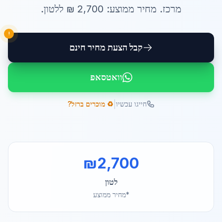
מרכז
. מחיר ממוצע:
2,700
₪ ל
לטון
.
!
קבל הצעת מחיר חינם
וואטסאפ
|
חייגו עכשיו
♻️ מוכרים ברזל?
₪
2,700
לטון
*מחיר ממוצע