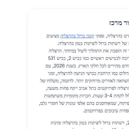
ר מרכז
רט בהרצליה, ספקי
קונה ברזל בהרצליה
מציעים
של רשתות ברזל ליציקות בטון בהרצליה.
זה הופכת את התהליך ליעיל במיוחד. הרצליה
ממוקמת בלב אזור המרכז, קרובה לכבישים ראשיים כמו כביש 2, כביש 531
וכביש 4, מה שמאפשר משלוחים מהירים לכל חלקי הארץ. בשנת 2026, עם
לים כמו הרחבת כבישי הגישה להרצליה, זמני
לה יצטמצמו ב-30% בהשוואה לאזורים מרוחקים יותר. לדוגמה, משלוח של
הרצליה לפרויקטים בתל אביב ייקח פחות משעה,
בעוד שבצפון כמו חיפה זה עלול לקחת 3-4 שעות. חברות מקומיות משתמשות
יתוח, שמאוחסנים בהם אלפי טונות של חומרי גלם,
פחית עיכובים בפרויקטים.
מבחינת מחירים, בשנת 2026, רשתות ברזל ליציקות בטון בהרצליה זמינות