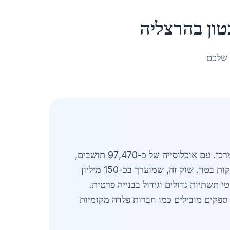
טון
ב
הרצליה
 שלכם
מעודכן לאפריל 2026: רשתות ברזל ליציקות בטון בהרצליה מהוות מרכיב חיוני בשוק הבנייה המקומי באזור המרכז. עם אוכלוסייה של כ-97,470 תושבים,
הרצליה ממשיכה להתפתח כמרכז עסקי ומגורים מתקדם, מה שמגביר את הביקוש לרשתות ברזל איכותיות ליציקות בטון. שוק זה, שמוערך בכ-150 מיליון
ה קודמת, בעיקר בגלל פרויקטי תשתיות גדולים וגידול בבנייה פרטית.
 ספקים מובילים כמו חברות פלדה מקומיות