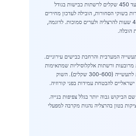
בשוק רשתות ברזל ליציקות בטון בהרצליה, המחירים נעים בין 120 שקלים לרשת סטנדרטית בגודל 2x4 מטר ועד 450 שקלים לרשתות כבישות בגודל
ם כמו תנודות בשוקי הסחורות, הובילה לעדכון מחירים
תעשייה המערבית והרחבת כבישים עירוניים.
ת ברזל נצרכו ב-2026 עד כה, עם דגש על רשתות מרובעות ורשתות אלקלוסיליות שמתאימות
לתקן ישראלי 1221. ספקים מקומיים מציעים מגוון: רשתות קלות למרפסות (80-150 שקלים) ורשתות כבישות לתעשייה (300-600 שקלים). השוק
ישראליים להבטחת עמידות בפני קורוזיה.
שם הביקוש גבוה יותר בגלל צפיפות בנייה.
יקות בטון בהרצליה נהנות מקרבה למפעלי