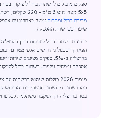
ספקים מובילים לרשתות ברזל ליציקות בטון 
5x5 מטר, חוט 6 מ"מ - 220 שקלים; רשת 4x2 מטר, חוט 10 מ"מ - 180 שקלים. ב-2026, מבצעים כוללים הנחות של 15% לרכישות מעל 50 יחידות.
מכירת ברזל ומתכות
זמינה באתרנו עם אספק
שיפור בשרשרת האספקה.
יתרונות רשתות ברזל ליציקות בטון בהרצליה:
הפארק הטכנולוגי דורשים אלפי מטרים רבועי
אספקה ומפחית עלויות. רשתות ברזל ליציקות בטון בהרצל
כמו רשתות מרושתות אוטומטית. הביקוש צפוי לגדול ב-15% עם פרויקטי תשתיות ממשלתיים.
בטון בהרצליה הן השקעה משתלמת לכל פרויקט בנייה.