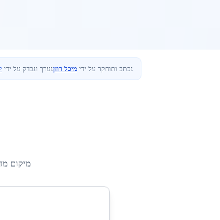
נכתב ותוחקר על ידי
מיכל רוזן
נערך ונבדק על ידי
י
מיקום מד