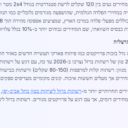
טים בעובי 8-12 מ"מ. העלייה במחירי הפלדה הגולמית, שהושפעה מגורמים גלובליי
יס השוואתי, שם המחירים גבוהים יותר ב-10% בגלל עלויות הובלה.
הרצליה
 גדל בזכות פרויקטים כמו פיתוח פארקי תעשייה חדשים באזור ה
לפי נתוני לשכת המסחר בהרצליה, כ-25,000 טון של רשתו
מחירים אך מעלים חששות איכות. קונים מקומיים מעדיפים ספקים 
רים תחרותיים יותר מ-
רשתות ברזל ליציקות בטון בתל אביב-יפו
, 
חירים דומים, אך עם דגש על פרויקטים מגורים. רשתות ברזל ליצ