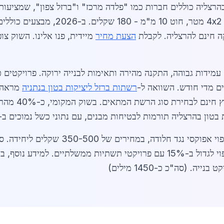
בהרצליה כוללים חברות כמו "פלדה מרכז" ו"ברזל צפון", שמציעו
ה חינם להרצליה. לקבלת
הצעת מחיר
 עמידות גבוהה, התקנה מהירה ותאימות לבנייה ירוקה. פרויקטים 
ם מדי חודש. השוואה ל-
רשתות ברזל ליציקות בטון בנתניה
מראה ב
בהרצליה ב-5%. 
יה תורמות לבטיחות מבנים, עם נתוני כשל נמוכים ב-95% בהשוואה לבטון לא מחוזק.
מגמות 2026 כוללות שימוש ברשתות עם ציפו
 למידע נוסף, בקרו ב-
 (סה"כ כ-1450 מילים)