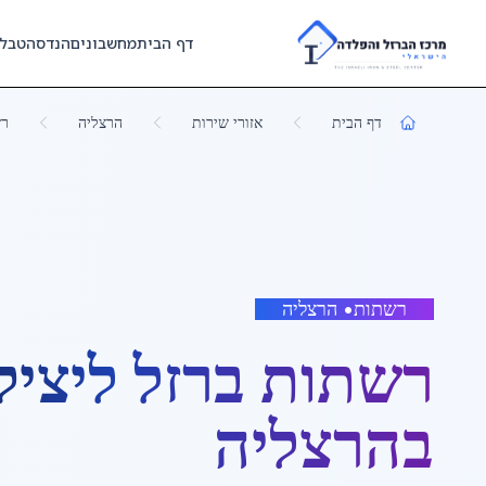
Skip to main content
דף הבית
מחשבונים
הנדסה
טבל
דף הבית
אזורי שירות
הרצליה
רש
רשתות
•
הרצליה
רשתות ברזל ליציק
ב
הרצליה