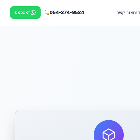
דות
צור קשר
054-374-9584
וואטסאפ