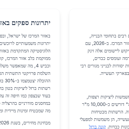
יתרונות ספקים באזו
רבים בתחומי הבנייה,
באזור המרכז של ישראל, ובפ
התעשייה והמגורים, עם דגש על פרויקטים גדולים באזור המרכז. ב-2026, עם
יתרונות משמעותיים לרוכשים 
קוש ליישומים אלה זינק
הלוגיסטיקה המתקדמת באזור 
אדמה ועומסים כבדים,
יסודות לבנייני מגורים רבי
בפארקי תעשייה.
השלמת פרויקטי התשתית הגדו
ההוב
רשתות ברזל ליציקות בטון ב
משמשות ליציקות רצפות,
במחסנים מודרניים בהרצליה פ
קירות ומרפסות. פרויקטים כמו מתחם "גנים בהרצליה" דורשים כ-10,000 מ"ר
מה שמבטיח זמינות מיידית ומ
200-400 שקלים ליחידה. הרשתות מבטיחות
תעשייה, הן משמשות למפעלי
ונות כבדות.
קונה ברזל