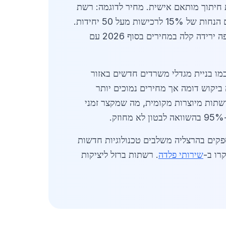
ת חיתוך מותאם אישית. מחיר לדוגמה: רשת
מיידית, פנו אלינו. השוק צופה ירידה קלה במחירים בסוף 2026 עם
כמו בניית מגדלי משרדים חדשים באזור
יקוש דומה אך מחירים נמוכים יותר
ספקים מציעים שירותי ייעוץ חינם לבחירת סוג הרשת המתאים. בשוק המקומי, כ-40% מהרשתות מיוצרות מקומית, מה שמקצר זמני
י אפוקסי נגד חלודה, במחירים של 350-500 שקלים ליחידה. ספקים בהרצליה משלבים טכנולוגיות חדשות
שירותי פלדה
. רשתות ברזל ליציקות