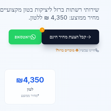
שירותי
רשתות ברזל ליציקות בטון
מקצועיים 
מחיר ממוצע:
4,350
₪ ל
לטון
.
!
קבל הצעת מחיר חינם
וואטסאפ
|
חייגו עכשיו
♻️ מוכרים ברזל?
₪
4,350
לטון
*מחיר ממוצע