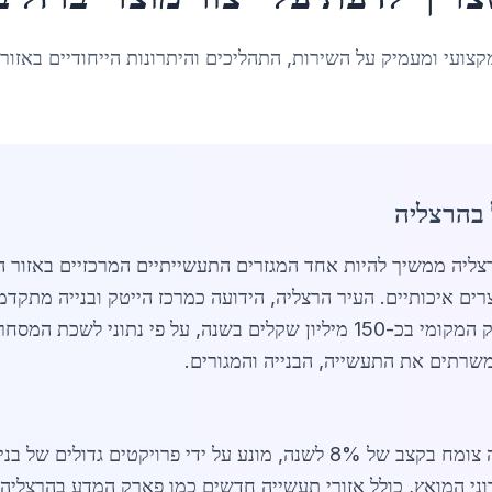
קצועי ומעמיק על השירות, התהליכים והיתרונות הייחודיים באזור
 בהרצליה
ור מוצרי ברזל בהרצליה ממשיך להיות אחד המגזרים התעשייתיים המרכזיים ב
וה למוצרים איכותיים. העיר הרצליה, הידועה כמרכז הייטק ובנייה מ
כאשר ייצור מוצרי ברזל בהרצליה תורם למשק המקומי בכ-150 מיליון שקלים בשנה
משרתים את התעשייה, הבנייה והמגורים.
בשנת 2026, שוק ייצור מוצרי ברזל בהרצליה צומח בקצב של 8% לשנה, מונע על
רוני המואץ, כולל אזורי תעשייה חדשים כמו פארק המדע בהרצליה.