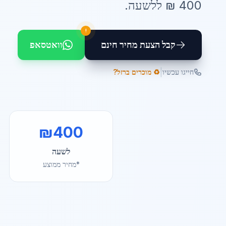
400
₪ ל
לשעה
.
!
קבל הצעת מחיר חינם
וואטסאפ
|
חייגו עכשיו
♻️ מוכרים ברזל?
₪
400
לשעה
*מחיר ממוצע