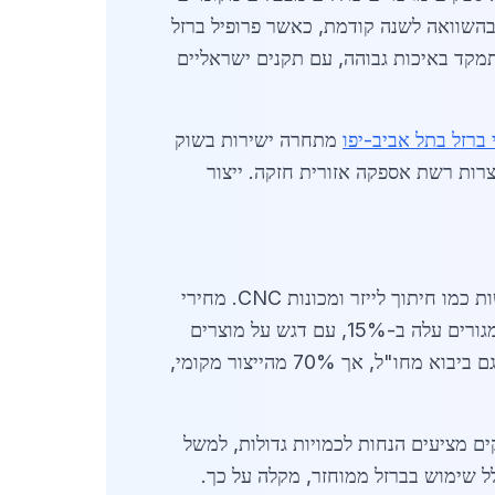
 "ברזל הרצליה בע"מ" ו-"מתכות מרכז", שמייצרים אלפי טונות מדי חודש. מחירי חומרי גלם עלו ב-12% בהשוואה לשנה קודמת, כאשר פרופיל ברזל
 ייצור מוצרי ברזל בהרצליה מתמקד באיכות גבוהה, עם תקנים ישראליים
 ברזל בתל אביב-יפו
מתחרה ישירות בשוק
רות רשת אספקה אזורית חזקה. ייצור
ספקים מובילים בייצור מוצרי ברזל בהרצליה כוללים עשרות חברות קטנות ובינוניות, שמשלבות טכנולוגיות חדשות כמו חיתוך לייזר ומכונות CNC. מחירי
לוחות ברזל עומדים על 2,200 שקלים לטון לברזל שחור, ו-3,500 שקלים לטון לגלvanized. הביקוש לבנייה מגורים עלה ב-15%, עם דגש על מוצרים
יכול למצוא כאן עסקאות תחרותיות. ייצור מוצרי ברזל בהרצליה תומך גם ביבוא מחו"ל, אך 70% מהייצור מקומי,
ספקים מציעים הנחות לכמויות גדולות, למשל
וק, כולל שימוש בברזל ממוחזר, מקלה על כך.