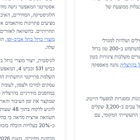
טים שנתיים, בעלות ממוצעת של
אסטרטגי המאפשר גישה מהיר
הלוגיסטיקה, המחירים, האיכ
מציעים פתרונות מותאמים אי
תחרותיים. בהשוואה לאזורים 
מוצרי ברזל בתל אביב-יפו
, הר
ילים ושלדות למגדלי
שלה.
משרדים באזור פארק המדע. פרויקט "הרצליה גרין" משתמש ב-200 טון ברזל
שים וגשרים משלבות צינורות בטון
ל בהרצליה
נהנה מאספקה
במחסנים מודרניים בהרצליה פ
ונות ומסגרות למפעלי הייטק.
שמקצר את זמן העיבוד והאריז
אזור התעשייה בשדה פרדס חוזר משתמש בלוחות ברזל עבים ב-3,200 שקלים
להגיע ללקוח בתוך 48 שעות, תוך שימוש בשירותי
צרי ברזל בהרצליה תורם ל-40% מציוד התעשייתי המקומי, עם
השוואה ארצית מראה כי בהש
כ-20% בעלויות הובלה בזכות המיקום המרכזי.