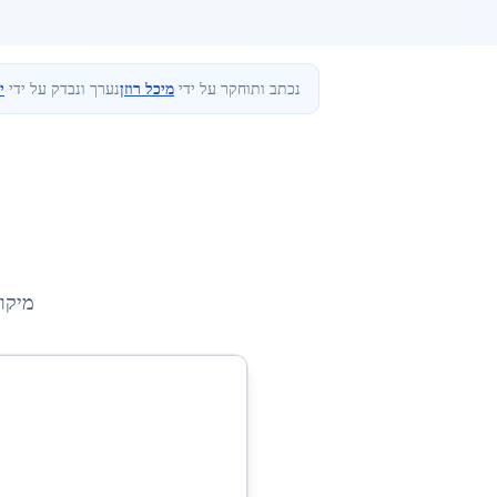
נכתב ותוחקר על ידי
מיכל רוזן
נערך ונבדק על ידי
י
מיקו