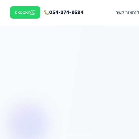
דות
צור קשר
054-374-9584
וואטסאפ