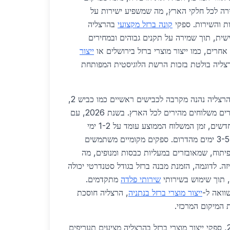
ה לכל חלקי הארץ, מה שמשפיע ישירות על
ות והשירות. ספקי
קונה ברזל מקצועי
בהרצליה
שית, תוך שמירה על תקנים גבוהים ובמחירים
אחרים, כמו ייצור מוצרי ברזל בירושלים או
ייצור
צליה בולטת בזכות הרשת הלוגיסטית המפותחת
לוגיסטית, ייצור מוצרי ברזל בהרצליה נהנה מקרבה לכבישים ראשיים כמו כביש 2,
כביש 531 וכביש 4, המאפשרים משלוחים מהירים לכל הארץ. בשנת 2026, עם
השלמת פרויקטי התשתית החדשים, זמן המשלוח הממוצע עומד על 1-2 ימי
עסקים למרכז ולצפון, לעומת 3-5 ימים מהדרום. ספקים מקומיים משתמשים
יתוח, שמאובזרים במעליות כבסות ומנופים, מה
ה. לדוגמה, הזמנת מבנה ברזל בגודל סטנדרטי יכולה
שירותי פלדה
מתקדמים.
וואה ל-
ייצור מוצרי ברזל בנתניה
, הרצליה חוסכת
מבחינת מחירים, בשנת 2026, ספקי ייצור מוצרי ברזל בהרצליה מציעים תעריפים