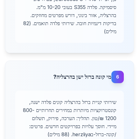
סיסמיקה. פלדה S355 בעובי 10-20 מ"מ.
בהרצליה, אזור בינוני, דורש מפרטים מחוזקים.
בדיקות דינמיות חובה. שירותי פלדה תואמים. (82
מילים)
מי קונה ברזל ישן בהרצליה?
6
שירותי קניית ברזל בהרצליה קונים פלדה ישנה,
קונסטרוקציות מיותרות במחירים תחרותיים 800-
1200 ₪/טון. תהליך: הערכה, פירוק, תשלום
מיידי. חוסך עלויות בפרויקטים חדשים. פרטים:
/קונה-ברזל-בherzliya. (88 מילים)