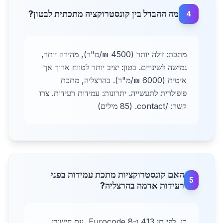
מה ההבדל בין קונסטרוקציה מתכתית לבטון?
4
מתכת: זולה יותר (4500 ₪/מ"ר), מהירה יותר,
גמישה לשינויים. בטון: יציב יותר לטווח ארוך אך
איטית (6000 ₪/מ"ר). בהרצליה, מתכת
פופולרית לתעשייה. יתרונות: עמידות רעידות. צרו
קשר: /contact. (85 מילים)
האם קונסטרוקציות מתכת עמידות בפני
5
רעידות אדמה בהרצליה?
כן, לפי תי 413 ו-Eurocode 8, עם חישובי