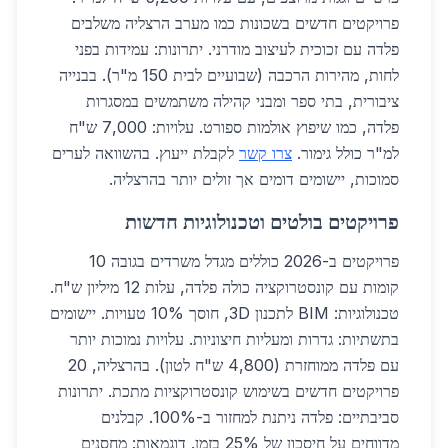
פרויקטים חדשים בשכונות כמו מערב הרצליה משלבים
פלדה עם זכוכית לעיצוב מודרני. יתרונות: עמידות בפני
לחות, מהירות הרכבה (שבועיים לבית 150 מ"ר). בבנייה
ציבורית, בתי ספר ומבני קהילה משתמשים במסגרות
פלדה, כמו שיפוץ אולמות ספורט. עלויות: 7,000 ש"ח
למ"ר כולל גימור.
צרו קשר
לקבלת ייעוץ. בהשוואה לערים
סמוכות, יישומים דומים אך זולים יותר בהרצליה.
פרויקטים בולטים וטכנולוגיות חדשות
פרויקטים ב-2026 כוללים מגדל משרדים בגובה 10
קומות עם קונסטרוקציה כולה פלדה, עלות 12 מיליון ש"ח.
טכנולוגיות: BIM לתכנון 3D, חוסך 10% טעויות. יישומים
בתשתיות: גדרות ומעליות חיצוניות. עלויות נמוכות יותר
עם פלדה ממוחזרת (4,800 ש"ח לטון). בהרצליה, 20
פרויקטים חדשים בשימוש קונסטרוקציות מתכת. יתרונות
סביבתיים: פלדה ניתנת למחזור ב-100%. קבלנים
מדווחים על חיסכון של 25% בזמן. דוגמאות: מחסנים