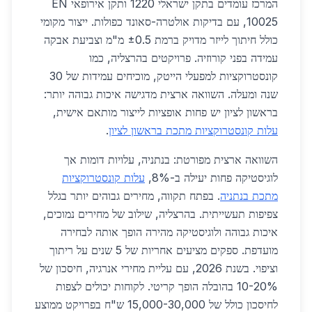
המרכז עומדים בתקן ישראלי 1220 ותקן אירופאי EN
10025, עם בדיקות אולטרה-סאונד כפולות. ייצור מקומי
כולל חיתוך לייזר מדויק ברמת ±0.5 מ"מ וצביעת אבקה
עמידה בפני קורוזיה. פרויקטים בהרצליה, כמו
קונסטרוקציות למפעלי הייטק, מוכיחים עמידות של 30
שנה ומעלה. השוואה ארצית מדגישה איכות גבוהה יותר:
בראשון לציון יש פחות אופציות לייצור מותאם אישית,
עלות קונסטרוקציות מתכת בראשון לציון
.
השוואה ארצית מפורטת: בנתניה, עלויות דומות אך
לוגיסטיקה פחות יעילה ב-8%,
עלות קונסטרוקציות
מתכת בנתניה
. בפתח תקווה, מחירים גבוהים יותר בגלל
צפיפות תעשייתית. בהרצליה, שילוב של מחירים נמוכים,
איכות גבוהה ולוגיסטיקה מהירה הופך אותה לבחירה
מועדפת. ספקים מציעים אחריות של 5 שנים על ריתוך
וציפוי. בשנת 2026, עם עליית מחירי אנרגיה, חיסכון של
10-20% בהובלה הופך קריטי. לקוחות יכולים לצפות
לחיסכון כולל של 15,000-30,000 ש"ח בפרויקט ממוצע