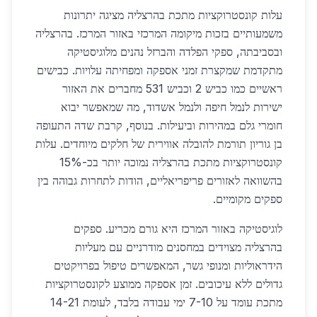
עלות קונסטרוקציות מתכת בהרצליה מציגה יתרונות
משמעותיים בזכות מיקומה המרכזי באזור המרכז. בהרצליה
ובסביבתה, ספקי הפלדה והברזל נהנים מלוגיסטיקה
מתקדמת שמקצרת זמני אספקה ומפחיתה עלויות. כבישים
ראשיים כמו כביש 2 וכביש 531 מחברים את האזור
ישירות לנמל חיפה ולנמל אשדוד, מה שמאפשר יבוא
חומרי גלם במהירות וביעילות. בנוסף, קרבת שדה התעופה
בן גוריון תורמת להובלה אווירית של חלקים מיוחדים. עלות
קונסטרוקציות מתכת בהרצליה נמוכה יותר בכ-15%
בהשוואה לאזורים פריפריאליים, הודות לתחרות גבוהה בין
ספקים מקומיים.
לוגיסטיקה באזור המרכז היא גורם מכריע. ספקים
בהרצליה מצוידים במחסנים מודרניים עם מעליות
הידראוליות ומנופי גשר, המאפשרים טיפול בפרויקטים
גדולים ללא עיכובים. זמן אספקה ממוצע לקונסטרוקציות
מתכת עומד על 7-10 ימי עבודה בלבד, לעומת 14-21