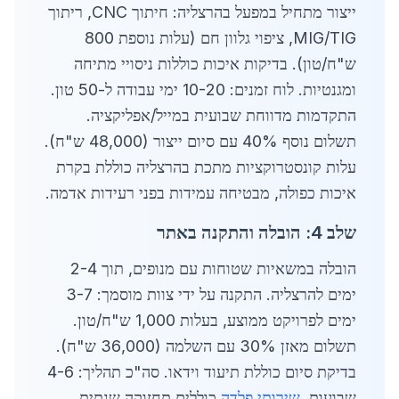
ייצור מתחיל במפעל בהרצליה: חיתוך CNC, ריתוך
MIG/TIG, ציפוי גלוון חם (עלות נוספת 800
ש"ח/טון). בדיקות איכות כוללות ניסויי מתיחה
ומגנטיות. לוח זמנים: 10-20 ימי עבודה ל-50 טון.
התקדמות מדווחת שבועית במייל/אפליקציה.
תשלום נוסף 40% עם סיום ייצור (48,000 ש"ח).
עלות קונסטרוקציות מתכת בהרצליה כוללת בקרת
איכות כפולה, מבטיחה עמידות בפני רעידות אדמה.
שלב 4: הובלה והתקנה באתר
הובלה במשאיות שטוחות עם מנופים, תוך 2-4
ימים להרצליה. התקנה על ידי צוות מוסמך: 3-7
ימים לפרויקט ממוצע, בעלות 1,000 ש"ח/טון.
תשלום מאזן 30% עם השלמה (36,000 ש"ח).
בדיקת סיום כוללת תיעוד וידאו. סה"כ תהליך: 4-6
שבועות.
שירותי פלדה
כוללים תחזוקה שנתית.