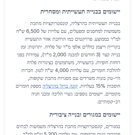
יישומים בבנייה תעשייתית ומסחרית
בבנייה תעשייתית בהרצליה, קונסטרוקציות מתכת
משמשות למחסנים ומפעלים, עם עלויות של 6,500 ש"ח
למ"ר בממוצע. פרויקטים כמו הרחבת אזור התעשייה
בקריית וייצמן כוללים אלפי מ"ר של פלדה. יתרונות: זמן
בנייה קצר (3 חודשים למבנה 2,000 מ"ר), עמידות בפני
רוחות חופיות. בתעשייה, משתמשים בצינורות פלדה
להולכת חומרים, עם עלויות 4,000 ש"ח לטון. חברות
היי-טק בונות משרדים עם מסגרות מתכת שקופות,
חוסכות 15% בעלויות.
קונה ברזל בהרצליה
מספק חומרים
מקומיים. יישומים נוספים: גשרי הליכה ומבני חניה
רב-קומתיים.
יישומים במגורים ובנייה ציבורית
במגורים, קונסטרוקציות מתכת בהרצליה משמשות לבתים
פרטיים וגגות מרוצפים, עם עלויות 5,200 ש"ח למ"ר.