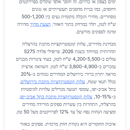
ימים בצפון או בדרום. זה חוסך אלפי שקלים בפרויקטים
דחופים, כמו בניית מחסנים תעשייתיים או גגונים
מסחריים. מחירי הובלה מקומית נעים בין 500-1,200
ש"ח לטון, תלוי במרחק בתוך האזור.
הצעת מחיר
מהירה
זמינה לספקים מורשים.
מבחינת מחירים, עלות קונסטרוקציות מתכת בהרצליה
תחרותית במיוחד בשנת 2026. פרופילי פלדה S275
עולים כ-4,200-5,500 ש"ח לטון, בעוד צינורות מבניים
נמכרים ב-3,800-4,900 ש"ח לטון. השוואה ארצית
מראה יתרון ברור: בירושלים המחירים גבוהים ב-20%
בגלל תנאי שטח,
עלות קונסטרוקציות מתכת בירושלים
.
בתל אביב-יפו, עומסי תנועה מגדילים עלויות לוגיסטיות
ב-10-15%,
עלות קונסטרוקציות מתכת בתל אביב-יפו
.
בהרצליה, התחרות בין עשרות ספקים מורידה מחירים
ומציעה הנחות נפח של עד 12% לפרויקטים מעל 50 טון.
איכות החומרים היא נקודת חוזק מרכזית. ספקים באזור