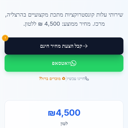
שירותי
עלות קונסטרוקציות מתכת
מקצועיים ב
הרצליה
,
מרכז
. מחיר ממוצע:
4,500
₪ ל
לטון
.
!
קבל הצעת מחיר חינם
וואטסאפ
|
חייגו עכשיו
♻️ מוכרים ברזל?
₪
4,500
לטון