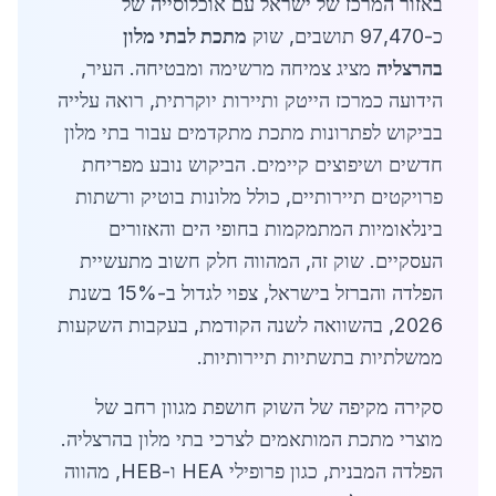
באזור המרכז של ישראל עם אוכלוסייה של
כ-97,470 תושבים, שוק
מתכת לבתי מלון
בהרצליה
מציג צמיחה מרשימה ומבטיחה. העיר,
הידועה כמרכז הייטק ותיירות יוקרתית, רואה עלייה
בביקוש לפתרונות מתכת מתקדמים עבור בתי מלון
חדשים ושיפוצים קיימים. הביקוש נובע מפריחת
פרויקטים תיירותיים, כולל מלונות בוטיק ורשתות
בינלאומיות המתמקמות בחופי הים והאזורים
העסקיים. שוק זה, המהווה חלק חשוב מתעשיית
הפלדה והברזל בישראל, צפוי לגדול ב-15% בשנת
2026, בהשוואה לשנה הקודמת, בעקבות השקעות
ממשלתיות בתשתיות תיירותיות.
סקירה מקיפה של השוק חושפת מגוון רחב של
מוצרי מתכת המותאמים לצרכי בתי מלון בהרצליה.
הפלדה המבנית, כגון פרופילי HEA ו-HEB, מהווה