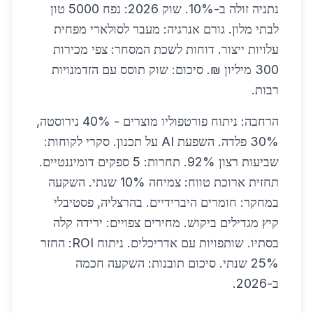
נתניה זולה ב-10%. שוק 2026: נפח 5000 טון
לבתי מלון. גורם אנרגיה: מעבר לסולארי מפחית
עלויות ייצור. דוחות לשכת המסחר: צפי מכירות
300 מיליון ₪. סיכום: שוק תוסס עם הזדמנויות
רבות.
הרחבה: ניתוח פורטפוליו מוצרים - 40% נירוסטה,
30% פלדה. השפעת AI על תכנון. סקרי לקוחות:
שביעות רצון 92%. תחרות: 5 ספקים דומיננטיים.
תחזית ארוכת טווח: צמיחה 10% שנתי. השקעה
במחקר: חומרים היברידיים. בהרצליה, פסטיבלי
קיץ מגדילים ביקוש. מחירים צפויים: ירידה קלה
בסתיו. שותפויות עם אדריכלים. ניתוח ROI: החזר
25% שנתי. סיכום תובנות: השקעה חכמה
ב-2026.