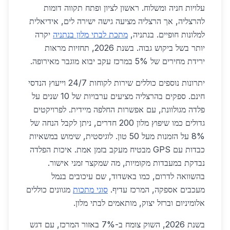
עלויות חניה ומשלוח. ראשון לציון ופתח תקווה דומות
להרצליה, אך הרצליה מציעה גישה ישירה לים, אידיאלית
למלונות חופיים. בנתניה,
מתכת לבתי מלון בנתניה
יקרה
יותר בשל ביקוש גבוה. בשנת 2026, תחזיות מראות
ירידת מחירים של 5% במרכז עקב יבוא מוגבר מאירופה.
יתרונות נוספים כוללים שירות לקוחות 24/7 וייעוץ הנדסי
חינם. ספקים בהרצליה מציעים ערבויות של 10 שנים על
פלדה מגולוונת, עם אפשרות החלפה מיידית. לפרויקטים
גדולים כמו שיפוץ מלון 200 חדרים, ניתן לקבל הנחה של
8% על הזמנות מעל 50 טון. לוגיסטית, שימוש במשאיות
כבדות עם GPS מבטיח מעקב בזמן אמת. איכות הפלדה
נבדקת במעבדות מקומיות, מה שמקצר זמני אישור.
בהשוואה לדרום, כמו באשדוד, שם עיכובים בנמל
מעכבים אספקה, המרכז עדיף.
סוגי מתכות
מגוונים כוללים
אלומיניום וברזל יצוק, מותאמים לבתי מלון.
בשנת 2026, השוק צומח ב-7% באזור המרכז, עם דגש