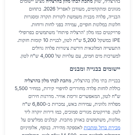
בהרצליה, שוק
מתכת לבתי מלון בהרצליה
מציע יישומים
מגוונים ומתקדמים, מעודכן לאפריל 2026. בתחום
הבנייה, פלדה מבנית משמשת לקורות תקרה ומסגרות
חלונות במלונות חופיים, עמידה בפני לחות ורוחות.
פרויקטים כמו מלון 'הרצליה פיתוח' משתמשים בפרופילי
IPE במשקל 5,200 ש"ח לטון, לבניית 10 קומות חזקות.
התעשייה המלונאית דורשת צינורות פלדה גדולים
למערכות מים חמים, עם עלויות של 4,000 ש"ח לטון.
יישומים בבנייה ומבנים
בבניית בתי מלון בהרצליה,
מתכת לבתי מלון בהרצליה
כוללת לוחות פלדה מחוררים לחיפויי קירות, במחיר 5,500
ש"ח לטון, המאפשרים זרימת אוויר. מדרגות חירום
מפלדה גלוונית, עמידות באש, נמכרות ב-6,800 ש"ח
לטון. פרויקטים מגורים סמוכים, כמו דירות יוקרה ליד
מלונות, משתמשים באותן מתכות. קבלנים ממליצים על
מכירת ברזל ומתכות
לאספקה מהירה. בנוסף, אלומיניום