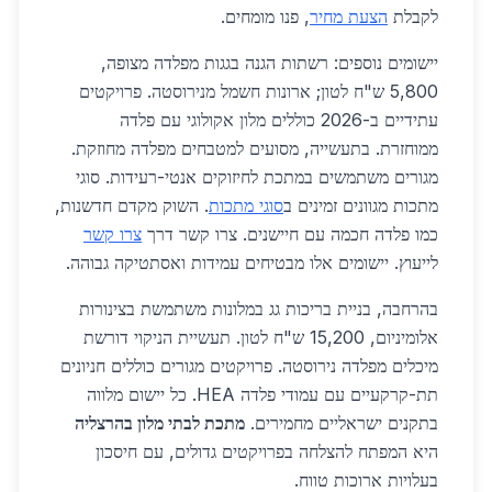
לקבלת
הצעת מחיר
, פנו מומחים.
יישומים נוספים: רשתות הגנה בגגות מפלדה מצופה,
5,800 ש"ח לטון; ארונות חשמל מנירוסטה. פרויקטים
עתידיים ב-2026 כוללים מלון אקולוגי עם פלדה
ממוחזרת. בתעשייה, מסועים למטבחים מפלדה מחוזקת.
מגורים משתמשים במתכת לחיזוקים אנטי-רעידות. סוגי
מתכות מגוונים זמינים ב
סוגי מתכות
. השוק מקדם חדשנות,
כמו פלדה חכמה עם חיישנים. צרו קשר דרך
צרו קשר
לייעוץ. יישומים אלו מבטיחים עמידות ואסתטיקה גבוהה.
בהרחבה, בניית בריכות גג במלונות משתמשת בצינורות
אלומיניום, 15,200 ש"ח לטון. תעשיית הניקוי דורשת
מיכלים מפלדה נירוסטה. פרויקטים מגורים כוללים חניונים
תת-קרקעיים עם עמודי פלדה HEA. כל יישום מלווה
בתקנים ישראליים מחמירים.
מתכת לבתי מלון בהרצליה
היא המפתח להצלחה בפרויקטים גדולים, עם חיסכון
בעלויות ארוכות טווח.