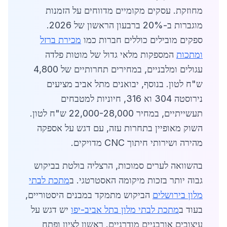
מחוזקת. עסקים מקומיים מדווחים על הזמנות
מוגברות ב-20% ברבעון הראשון של 2026.
ספקים מובילים כוללים חברות כמו
מכירת ברזל
ומתכות
המספקות מלאי גדול של מוטות פלדה
עגולים ומלבניים, במחירים תחרותיים של 4,800
ש"ח לטון. בנוסף, יבואנים מתל אביב מציעים
נירוסטה 304 וא 316, חיוניות למטבחים
תעשייתיים, במחיר 22,000-28,000 ש"ח לטון.
השוק מאופיין בתחרות עזה, עם דגש על אספקה
מהירה ושירותי חיתוך CNC מדויקים.
בהשוואה לערים סמוכות, הרצליה בולטת בביקוש
גבוה יותר בזכות מיקומה האסטרטגי. ב
מתכת לבתי
מלון בירושלים
הביקוש מתמקד במבנים היסטוריים,
בעוד ב
מתכת לבתי מלון בתל אביב-יפו
יש דגש על
עיצובים אורבניים מודרניים. ראשון לציון ופתח