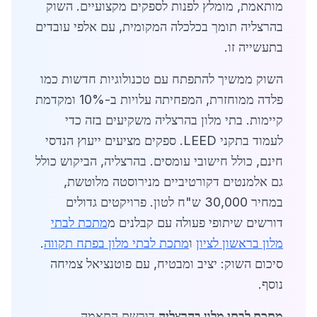
מותאמת, מומלץ לפנות לספקים מקצועיים. השוק
בהרצליה תומך בכלכלה המקומית, עם אלפי עובדים
בתעשייה זו.
השוק ממשיך להתפתח עם טכנולוגיות חדשות כמו
פלדה ממוחזרת, המפחיתה עלויות ב-10% ומקדמת
קיימות. בתי מלון בהרצליה משקיעים בזה כדי
לעמוד בתקני LEED. ספקים מציעים ייעוץ הנדסי
חינם, כולל חישובי עומסים. בהרצליה, הביקוש כולל
גם אלמנטים דקורטיביים מנירוסטה מלוטשת,
במחיר 30,000 ש"ח לטון. פרויקטים גדולים
דורשים שיתופי פעולה עם קבלנים מ
מתכת לבתי
מלון בראשון לציון
ו
מתכת לבתי מלון בפתח תקווה
.
סיכום השוק: יציב ומבטיח, עם פוטנציאל צמיחה
נוסף.
מתכת לבתי מלון בהרצליה
דורשת התאמה