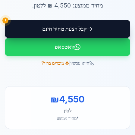
מחיר ממוצע:
4,550
₪ ל
לטון
.
!
קבל הצעת מחיר חינם
וואטסאפ
|
חייגו עכשיו
♻️ מוכרים ברזל?
₪
4,550
לטון
*מחיר ממוצע