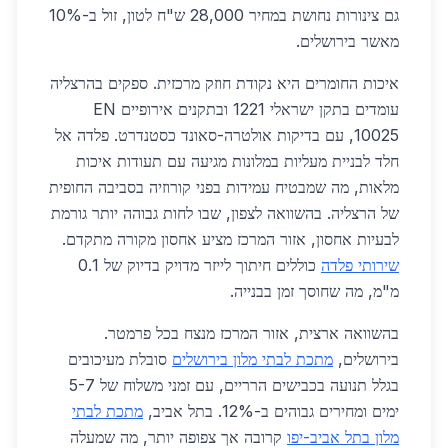
גם צינורות נחושת במחיר 28,000 ש"ח לטון, זול ב-10%
מאשר בירושלים.
איכות החומרים היא נקודת חוזק מרכזית. ספקים בהרצליה
עומדים בתקן ישראלי 1221 ובתקנים אירופיים EN
10025, עם בדיקות אולטרה-סאונד כסטנדרט. פלדה אל
חלד לבניית מעליות במלונות מגיעה עם תעודות איכות
מלאות, מה שמבטיח עמידות בפני קורוזיה בסביבה החופית
של הרצליה. בהשוואה לצפון, שבו לחות גבוהה יותר גורמת
לבעיות אחסון, אזור המרכז מציע אחסון מקורה מתקדם.
שירותי פלדה
כוללים חיתוך לייזר מדויק בדיוק של 0.1
מ"מ, מה שחוסך זמן בבנייה.
בהשוואה ארצית, אזור המרכז מנצח בכל פרמטר.
בירושלים,
מתכת לבתי מלון בירושלים
סובלת מעיכובים
בגלל תנועה בכבישים הרריים, עם זמני משלוח של 5-7
ימים ומחירים גבוהים ב-12%. בתל אביב,
מתכת לבתי
מלון בתל אביב-יפו
קרובה אך צפופה יותר, מה שמעלה