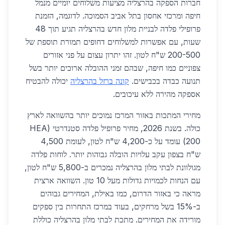
חברות הספקה בהרצליה מציעות משלוחים יומיים מנמל
חיפה ומרכזי אחסון בתל אביב הסמוכה. לדוגמה, הזמנת
פרופילי פלדה לבניית מלון חדש בהרצליה תגיע תוך 48
שעות, עם אפשרות למשלוחים דחופים תמורת תוספת של
200-500 ש"ח לטון. זהו יתרון עצום על פני אזורים
צפוניים כמו חיפה, שבהם זמני ההובלה ארוכים יותר בשל
תנועה כבדה בכבישים.
קונה ברזל בהרצליה
יכולה להבטיח
אספקה מהירה ללא עיכובים.
מחירי המתכות באזור המרכז נמוכים יותר בהשוואה לארץ
כולה. בשנת 2026, מחיר פרופיל פלדה סטנדרטי (HEA
200) עומד על כ-4,200 ש"ח לטון, לעומת 4,500
ש"ח בצפון עקב עלויות הובלה גבוהות יותר. לוחות פלדה
מגולוונת לבתי מלון בהרצליה נמכרים ב-5,800 ש"ח לטון,
עם הנחות לכמויות גדולות מעל 10 טון. השוואה ארצית
מראה כי באזור הדרום, כמו באילת, המחירים גבוהים
ב-15% בשל מרחקים, בעוד במרכז התחרות בין ספקים
מורידה את המחירים. מתכת לבתי מלון בהרצליה כוללת