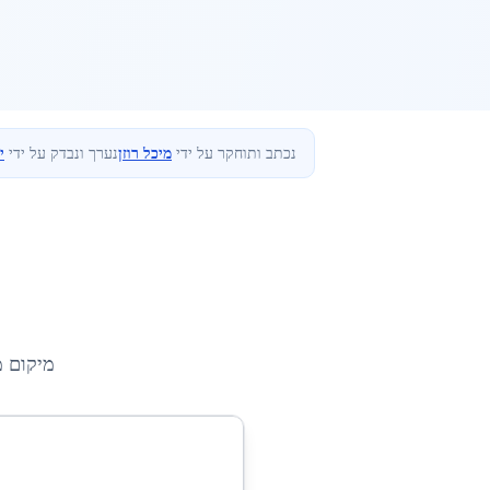
נכתב ותוחקר על ידי
מיכל רוזן
נערך ונבדק על ידי
י
מיקום 