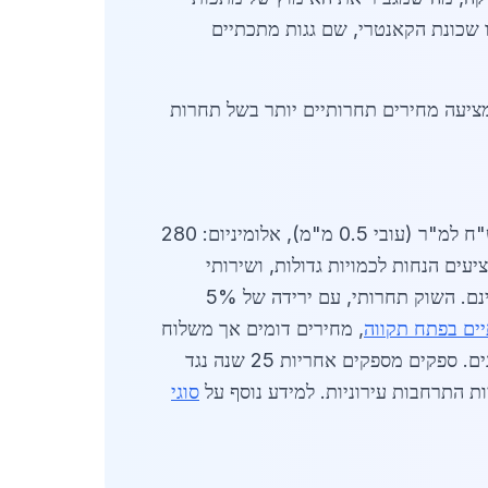
ויקטים כמו שכונת הקאנטרי, שם גגות מתכתיים
מציעה מחירים תחרותיים יותר בשל תחרות
נעים בין 150-350 ש"ח למ"ר. פלדה מגולוונת: 160 ש"ח למ"ר (עובי 0.5 מ"מ), אלומיניום: 280
עים הנחות לכמויות גדולות, ושירותי
כוללים ייעוץ חינם. השוק תחרותי, עם ירידה של 5%
ים בפתח תקווה
, מחירים דומים אך משלוח
זול יותר. השוק צפוי לצמוח ל-200 מיליון ש"ח עד סוף 2026, עם דגש על חדשנות כמו גגות חכמים עם חיישנים. ספקים מספקים אחריות 25 שנה נגד
סוגי