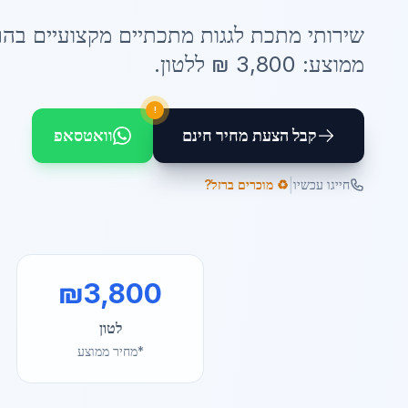
שירותי
מתכת לגגות מתכתיים
מקצועיים ב
הר
ממוצע:
3,800
₪ ל
לטון
.
!
קבל הצעת מחיר חינם
וואטסאפ
|
חייגו עכשיו
♻️ מוכרים ברזל?
₪
3,800
לטון
*מחיר ממוצע