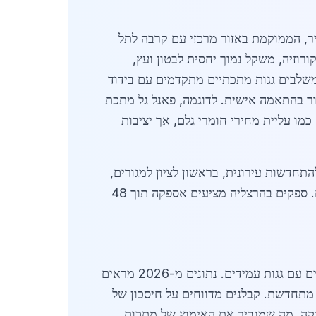
20 בכ-150 מיליון שקלים, עם צמיחה שנתית של 18%. העיר, הממוקמת באזור מרכזי עם קרבה לתל
ורוזיה, משקל נמוך יחסית לבטון ועץ,
פיתוח משלבים גגות מתכתיים מתקדמים עם בידוד
וך מדויק וייצור בהתאמה אישית. לדוגמה, פאנל גל מתכת
פע גם ממגמות כלכליות, כמו עליית מחירי חומרי גלם, אך יציבות
התחדשות עירונית, בראשון לציון למגורים,
בפתח תקווה לתעשייה ובנתניה לחופים. הרצליה נהנית מקרבה אלו, מה שמאפשר שילוח מהיר ותחרות מחירים. ספקים בהרצליה מציעים אספקה תוך 48
מושפע מפריחת ההייטק והסטארט-אפים, הדורשים מבנים תעשייתיים עם גגות עמידים. נתונים מ-2026 מראים
גיה מתחדשת. קבלנים מדווחים על חיסכון של
 ירוקה, מה שמגביר את האימוץ של מתכות