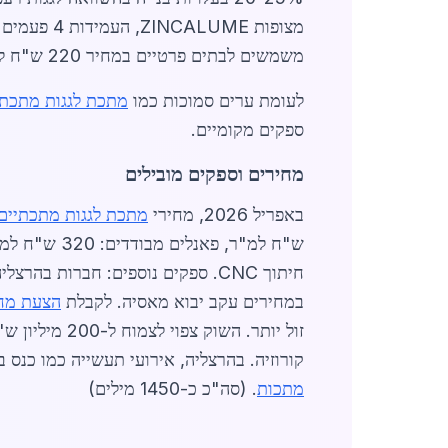
מצופות ME
משמשים לבתים פרטיים במחיר 220 ש"ח למ"ר כולל התקנה.
לעומת ערים סמוכות כמו
מתכת לגגות מתכתי
ספקים מקומיים.
מחירים וספקים מובילים
באפריל 2026, מחירי
מתכת לגגות מתכתיים
ש"ח למ"ר, פאנלים מבודדים: 320 ש"ח למ"ר. התקנה מוסיפה 80-120 ש"ח למ"ר. ספקים כמו
חיתוך CNC. ספקים נוספים: חברות בהרצליה פיתוח עם מלאי של 10,000 מ"ר.
במחירים עקב יבוא מאסיה. לקבלת
הצעת מח
קורוזיה. בהרצליה, אירועי תעשייה כמו כנס בנייה 2026 הציגו דגמים חדשים. הביקוש ממשיך לעלות עם תוכניות התרחבות עירוניות. 
מתכות
. (סה"כ כ-1450 מילים)