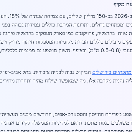
וח מקיף
מוערך ב-26
ים ומפתחים גדולים. יתרונות המתכת כוללים עמידות גבוהה בפני ק
ות תחזוקה ארוכות טווח. בהרצליה, פרויקטים כמו פארק העסקים בהרצליה 
, המפחיתים צריכת אנרגיה ב-30%. ספקים מובילים כוללים חברות מקומיות המספקות חית
סטנדרטי עולה 180-250 ש"ח למ"ר, תלוי בעובי (0.5-0.8 מ"מ) ובציפוי. השוק מוש
מתכתיים בירושלים
הביקוש גבוה לבנייה ציבורית, בתל אביב-יפו ל
 סולאריים המשולבים בגגות מתכת, תואם למדיניות הממשלה לקידום אנר
ות רעפים מסורתיים. עיריית הרצליה מקדמת תקנים מחמירים לבנייה