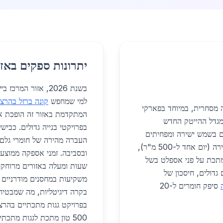
יתרונות ספקים באזו
בשנת 2026, אזור ה
למי שמחפש
קונה ברזל בהרצל
מסחרית, במיוחד בפארקי
המתקדמת באזור זה הופכת אות
20, פרויקטים כמו מגדל ההייטק החדש
ם בשמש ישירה ומפחיתים
העברה מהירה של חומרי גלם 
טמפרטורה פנימית ב-15 מעלות. יתרונות: התקנה מהירה (יום אחד ל-500 מ"ר),
ים מתכת על פני אספלט בשל
שעות ומעלה באזורים מרוחקי
בפרויקטים גדולים, חיסכון של
משקיעות במחסנים מודרניים 
סיפק חומרים ל-20
בקרה דיגיטליות, מה שמבטיח 
500 טון מתכת לגגות מתכ