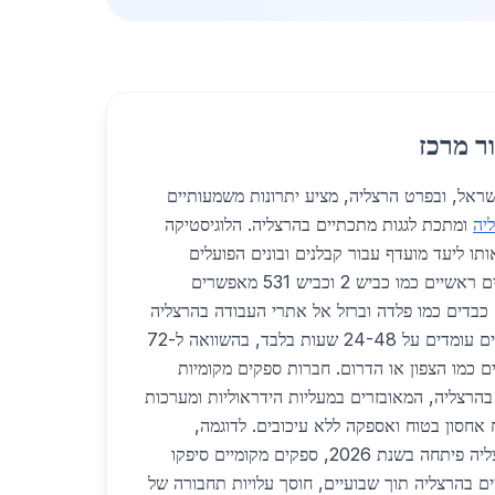
ר מרכז
מרכז בישראל, ובפרט הרצליה, מציע יתרונות משמעותיים
יה
ומתכת לגגות מתכתיים בהרצליה. הלוגיסטיקה
ו ליעד מועדף עבור קבלנים ובונים הפועלים
בפרויקטי בנייה גדולים. כבישים ראשיים כמו כביש 2 וכביש 531 מאפשרים
כבדים כמו פלדה וברזל אל אתרי העבודה בהרצליה
ובסביבה. זמני אספקה ממוצעים עומדים על 24-48 שעות בלבד, בהשוואה ל-72
ם כמו הצפון או הדרום. חברות ספקים מקומיות
בהרצליה, המאובזרים במעליות הידראוליות ומערכות
אחסון בטוח ואספקה ללא עיכובים. לדוגמה,
בפרויקט גגות מתכתיים בהרצליה פיתחה בשנת 2026, ספקים מקומיים סיפקו
תיים בהרצליה תוך שבועיים, חוסך עלויות תחבורה של