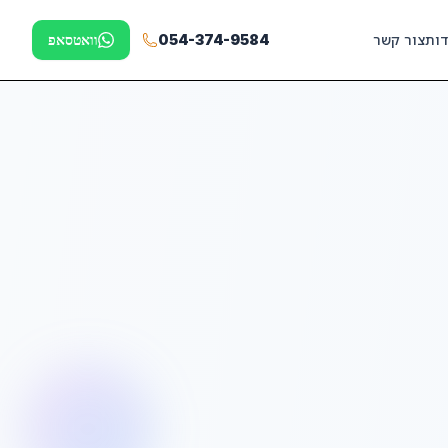
דות
צור קשר
054-374-9584
וואטסאפ