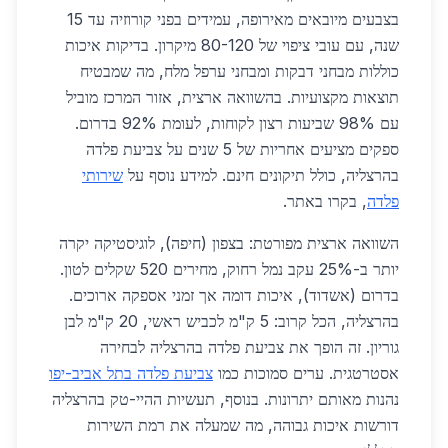
בצבעים מיובאים מאירופה, עמידים בפני קורוזיה עד 15
שנה, עם עובי ציפוי של 80-120 מיקרון. בדיקות איכות
כוללות מבחני דבקות ומבחני ערפל מלח, מה שמבטיח
תוצאות מקצועיות. בהשוואה ארצית, אזור המרכז מוביל
עם 98% שביעות רצון לקוחות, לעומת 92% בדרום.
ספקים מציעים אחריות של 5 שנים על צביעת פלדה
בהרצליה, כולל תיקונים חינם. למידע נוסף על
שירותי
פלדה
, בקרו באתר.
השוואה ארצית מפורטת: בצפון (חיפה), לוגיסטיקה יקרה
יותר ב-25% עקב נמל רחוק, מחירים 520 שקלים לטון.
בדרום (אשדוד), איכות דומה אך זמני אספקה ארוכים.
בהרצליה, הכל קרוב: 5 ק"מ לכביש ראשי, 20 ק"מ לבן
גוריון. זה הופך את צביעת פלדה בהרצליה לבחירה
אסטרטגית. ערים סמוכות כמו
צביעת פלדה בתל אביב-יפו
נהנות מאותם יתרונות. בנוסף, תעשיות ההיי-טק בהרצליה
דורשות איכות גבוהה, מה שמעלה את רמת השירות