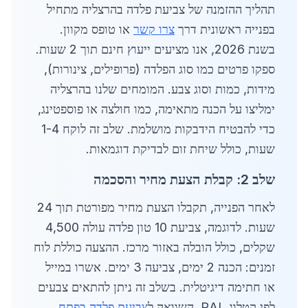
תהליך ההזמנה של צביעת פלדה בהרצליה מתחיל
בפנייה ראשונית דרך
צרו קשר
או טופס מקוון.
בשנת 2026, אנו מציעים ייעוץ חינם תוך 2 שעות.
ספקו פרטים כמו סוג הפלדה (פרופילים, צינורות),
מידות, כמות וסוג צבע. המומחים שלנו בהרצליה
ימליצו על הכנה מתאימה, כמו חולצה או פוספטינג,
כדי להבטיח הידבקות מושלמת. שלב זה לוקח 1-4
שעות, כולל שיחת זום לבדיקת דוגמאות.
שלב 2: קבלת הצעת מחיר והסכמה
לאחר הפנייה, תקבלו הצעת מחיר מפורטת תוך 24
שעות. לדוגמה, צביעת 10 טון פלדה עולה 4,500
שקלים, כולל הובלה באזור מרכז. ההצעה כוללת לוח
זמנים: הכנה 2 ימים, צביעה 3 ימים. אשרו במייל
או חתימה דיגיטלית. בשלב זה ניתן להתאים צבעים
לפי קטלוג RAL. השוואה ל
צביעת פלדה בפתח