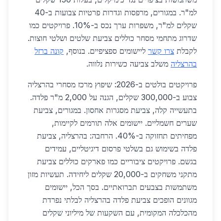
למ"ר. במגורים, מרפסות וגדרות פרטיות צבועות ב-40
שקלים למ"ר, משפרות ערך נכס ב-10%. פרויקטים כמו
שדרוג מתחמי מסחר כוללים צביעת שלטים ושלטי חוצות.
לקבלת
צרו קשר
ליישומים ספציפיים. בנוסף,
קונה ברזל
בהרצליה
משלב צביעה כשירות נלווה.
פרויקטים בולטים ב-2026: שיפוץ מרכז מסחרי בהרצליה
צבוע ב-300,000 שקלים, הגנה על 2,000 מ"ר פלדה.
בתעשייה קלה, צביעת מסגרות אחסון. במגורים, צביעת
שערים חשמליים. יישומים אלה תורמים לקיימות,
מפחיתים תחזוקה ב-40%. הרחבה: בהרצליה, צביעת
פלדה בשימוש גם בשלטי פרסום דיגיטליים, עמידים
בגשם. פרויקטים ציבוריים כמו פארקים כוללים צביעת
מתקני משחקים ב-20,000 שקלים ליחידה. תעשיות מזון
משתמשות בצבעים תברואתיים. בסך הכל, יישומים
מגוונים הופכים צביעת פלדה בהרצליה לבלתי נפרדת
מהכלכלה המקומית, עם השקעות של מיליוני שקלים