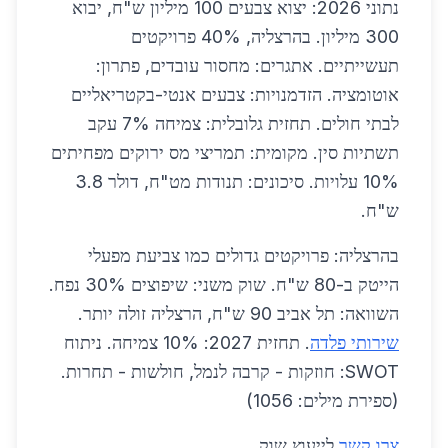
נתוני 2026: יצוא צבעים 100 מיליון ש"ח, יבוא
300 מיליון. בהרצליה, 40% פרויקטים
תעשייתיים. אתגרים: מחסור עובדים, פתרון:
אוטומציה. הזדמנויות: צבעים אנטי-בקטריאליים
לבתי חולים. תחזית גלובלית: צמיחה 7% עקב
תשתיות סין. מקומית: תמריצי מס ירוקים מפחיתים
10% עלויות. סיכונים: תנודות מט"ח, דולר 3.8
ש"ח.
בהרצליה: פרויקטים גדולים כמו צביעת מפעלי
הייטק ב-80 ש"ח. שוק משני: שיפוצים 30% נפח.
השוואה: תל אביב 90 ש"ח, הרצליה זולה יותר.
שירותי פלדה
. תחזית 2027: 10% צמיחה. ניתוח
SWOT: חוזקות - קרבה לנמל, חולשות - תחרות.
(ספירת מילים: 1056)
צרו קשר
לייעוץ שוק.