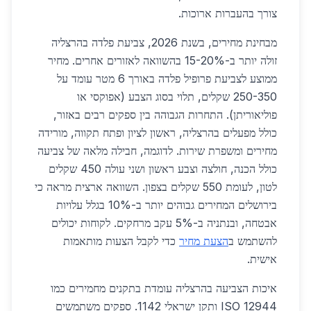
צורך בהעברות ארוכות.
מבחינת מחירים, בשנת 2026, צביעת פלדה בהרצליה
זולה יותר ב-15-20% בהשוואה לאזורים אחרים. מחיר
ממוצע לצביעת פרופיל פלדה באורך 6 מטר עומד על
250-350 שקלים, תלוי בסוג הצבע (אפוקסי או
פוליאוריתן). התחרות הגבוהה בין ספקים רבים באזור,
כולל מפעלים בהרצליה, ראשון לציון ופתח תקווה, מורידה
מחירים ומשפרת שירות. לדוגמה, חבילה מלאה של צביעה
כולל הכנה, חולצה וצבע ראשון ושני עולה 450 שקלים
לטון, לעומת 550 שקלים בצפון. השוואה ארצית מראה כי
בירושלים המחירים גבוהים יותר ב-10% בגלל עלויות
אבטחה, ובנתניה ב-5% עקב מרחקים. לקוחות יכולים
להשתמש ב
הצעת מחיר
כדי לקבל הצעות מותאמות
אישית.
איכות הצביעה בהרצליה עומדת בתקנים מחמירים כמו
ISO 12944 ותקן ישראלי 1142. ספקים משתמשים