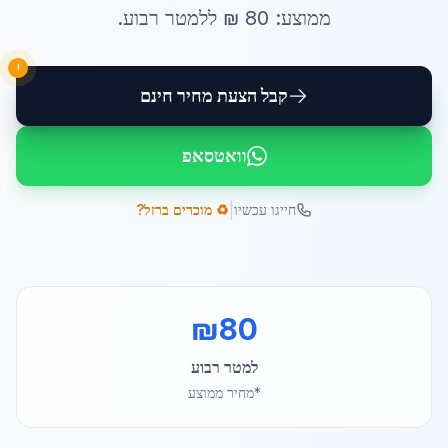
ממוצע:
80
₪ ל
למטר רבוע
.
!
קבל הצעת מחיר חינם
וואטסאפ
|
חייגו עכשיו
♻️ מוכרים ברזל?
₪
80
למטר רבוע
*מחיר ממוצע