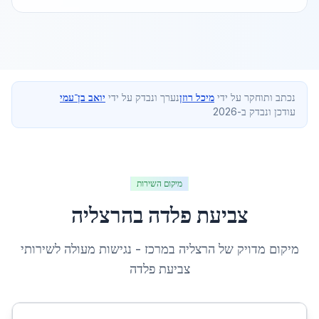
נכתב ותוחקר על ידי
מיכל רוזן
נערך ונבדק על ידי
יואב בן־עמי
עודכן ונבדק ב-2026
מיקום השירות
צביעת פלדה
ב
הרצליה
מיקום מדויק של
הרצליה
ב
מרכז
- נגישות מעולה לשירותי
צביעת פלדה