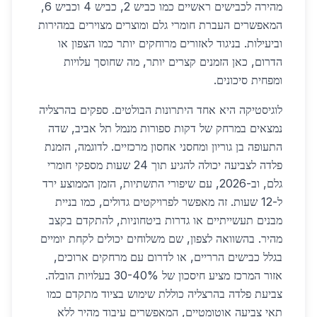
מהירה לכבישים ראשיים כמו כביש 2, כביש 4 וכביש 6,
המאפשרים העברת חומרי גלם ומוצרים מצוירים במהירות
וביעילות. בניגוד לאזורים מרוחקים יותר כמו הצפון או
הדרום, כאן הזמנים קצרים יותר, מה שחוסך עלויות
ומפחית סיכונים.
לוגיסטיקה היא אחד היתרונות הבולטים. ספקים בהרצליה
נמצאים במרחק של דקות ספורות מנמל תל אביב, שדה
התעופה בן גוריון ומחסני אחסון מרכזיים. לדוגמה, הזמנת
פלדה לצביעה יכולה להגיע תוך 24 שעות מספקי חומרי
גלם, וב-2026, עם שיפורי התשתיות, הזמן הממוצע ירד
ל-12 שעות. זה מאפשר לפרויקטים גדולים, כמו בניית
מבנים תעשייתיים או גדרות ביטחוניות, להתקדם בקצב
מהיר. בהשוואה לצפון, שם משלוחים יכולים לקחת יומיים
בגלל כבישים הרריים, או לדרום עם מרחקים ארוכים,
אזור המרכז מציע חיסכון של 30-40% בעלויות הובלה.
צביעת פלדה בהרצליה כוללת שימוש בציוד מתקדם כמו
תאי צביעה אוטומטיים, המאפשרים עיבוד מהיר ללא