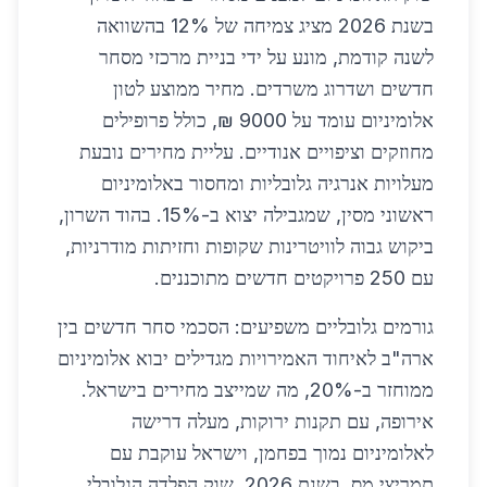
בשנת 2026 מציג צמיחה של 12% בהשוואה
לשנה קודמת, מונע על ידי בניית מרכזי מסחר
חדשים ושדרוג משרדים. מחיר ממוצע לטון
אלומיניום עומד על 9000 ₪, כולל פרופילים
מחוזקים וציפויים אנודיים. עליית מחירים נובעת
מעלויות אנרגיה גלובליות ומחסור באלומיניום
ראשוני מסין, שמגבילה יצוא ב-15%. בהוד השרון,
ביקוש גבוה לוויטרינות שקופות וחזיתות מודרניות,
עם 250 פרויקטים חדשים מתוכננים.
גורמים גלובליים משפיעים: הסכמי סחר חדשים בין
ארה"ב לאיחוד האמירויות מגדילים יבוא אלומיניום
ממוחזר ב-20%, מה שמייצב מחירים בישראל.
אירופה, עם תקנות ירוקות, מעלה דרישה
לאלומיניום נמוך בפחמן, וישראל עוקבת עם
תמריצי מס. בשנת 2026, שוק הפלדה הגלובלי