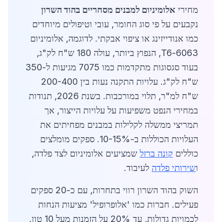
מחירי
אלומיניום למבנים מסחריים בהוד השרון
נקבעים על פי סוג החומר, עובי וטיפולים מיוחדים
כמו אנודייזינג או ציפוי אבקתי. לדוגמה, אלומיניום
6063-T6, הנפוץ ביותר, עולה 180 ש"ח לק"ג,
בעוד סגסוגות מתקדמות כמו 7075 מגיעות ל-350
ש"ח לק"ג. עלויות התקנה נעות בין 200-400
ש"ח למ"ר, תלוי במורכבות. בשנת 2026, תנודות
במחירי הנפט משפיעות על עלויות הייצור, אך
תמריצי ממשלה לקלילות במבנים מפחיתים את
העלויות הכוללות ב-10-15%. ספקים מומלצים
כוללים
קונה ברזל
שמציעים אלומיניום לצד פלדה,
ו
שירותי פלדה
לעיבוד.
השוק בהוד השרון רווי בתחרות, עם כ-20 ספקים
פעילים. חברות כמו 'אלופרופיל' מציעות הנחות
לכמויות גדולות, עד 20% על הזמנות מעל 10 טון.