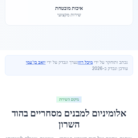
איכות מובטחת
שירות מקצועי
נכתב ותוחקר על ידי
מיכל רוזן
נערך ונבדק על ידי
יואב בן־עמי
עודכן ונבדק ב-2026
מיקום השירות
אלומיניום למבנים מסחריים
ב
הוד
השרון