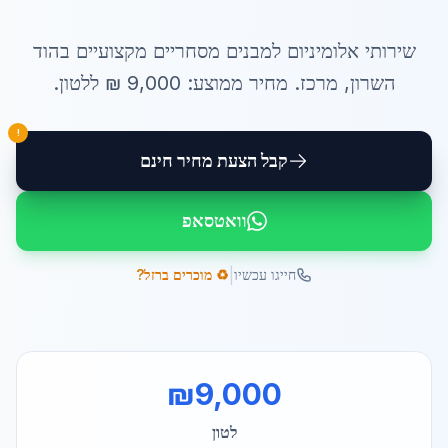
שירותי
אלומיניום למבנים מסחריים
מקצועיים ב
הוד
השרון
,
מרכז
. מחיר ממוצע:
9,000
₪ ל
לטון
.
!
קבל הצעת מחיר חינם
וואטסאפ
|
חייגו עכשיו
♻️ מוכרים ברזל?
₪
9,000
לטון