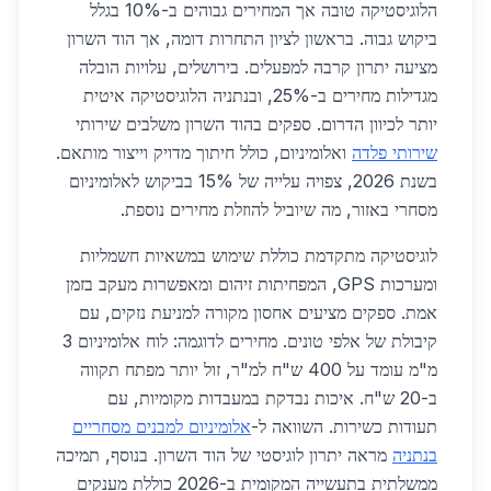
הלוגיסטיקה טובה אך המחירים גבוהים ב-10% בגלל
ביקוש גבוה. בראשון לציון התחרות דומה, אך הוד השרון
מציעה יתרון קרבה למפעלים. בירושלים, עלויות הובלה
מגדילות מחירים ב-25%, ובנתניה הלוגיסטיקה איטית
יותר לכיוון הדרום. ספקים בהוד השרון משלבים שירותי
שירותי פלדה
ואלומיניום, כולל חיתוך מדויק וייצור מותאם.
בשנת 2026, צפויה עלייה של 15% בביקוש לאלומיניום
מסחרי באזור, מה שיוביל להוזלת מחירים נוספת.
לוגיסטיקה מתקדמת כוללת שימוש במשאיות חשמליות
ומערכות GPS, המפחיתות זיהום ומאפשרות מעקב בזמן
אמת. ספקים מציעים אחסון מקורה למניעת נזקים, עם
קיבולת של אלפי טונים. מחירים לדוגמה: לוח אלומיניום 3
מ"מ עומד על 400 ש"ח למ"ר, זול יותר מפתח תקווה
ב-20 ש"ח. איכות נבדקת במעבדות מקומיות, עם
תעודות כשירות. השוואה ל-
אלומיניום למבנים מסחריים
בנתניה
מראה יתרון לוגיסטי של הוד השרון. בנוסף, תמיכה
ממשלתית בתעשייה המקומית ב-2026 כוללת מענקים