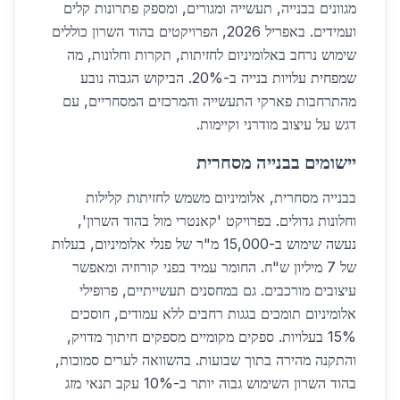
מגוונים בבנייה, תעשייה ומגורים, ומספק פתרונות קלים
ועמידים. באפריל 2026, הפרויקטים בהוד השרון כוללים
שימוש נרחב באלומיניום לחזיתות, תקרות וחלונות, מה
שמפחית עלויות בנייה ב-20%. הביקוש הגבוה נובע
מהתרחבות פארקי התעשייה והמרכזים המסחריים, עם
דגש על עיצוב מודרני וקיימות.
יישומים בבנייה מסחרית
בבנייה מסחרית, אלומיניום משמש לחזיתות קלילות
וחלונות גדולים. בפרויקט 'קאנטרי מול בהוד השרון',
נעשה שימוש ב-15,000 מ"ר של פנלי אלומיניום, בעלות
של 7 מיליון ש"ח. החומר עמיד בפני קורוזיה ומאפשר
עיצובים מורכבים. גם במחסנים תעשייתיים, פרופילי
אלומיניום תומכים בגגות רחבים ללא עמודים, חוסכים
15% בעלויות. ספקים מקומיים מספקים חיתוך מדויק,
והתקנה מהירה בתוך שבועות. בהשוואה לערים סמוכות,
בהוד השרון השימוש גבוה יותר ב-10% עקב תנאי מזג