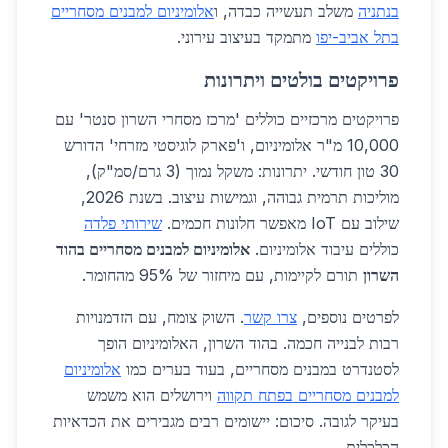
בנתניה
משלב תעשייה כבדה, ו
אלומיניום למבנים מסחריים
בתל אביב-יפו
מתמקד בעיצוב עירוני.
פרויקטים בולטים ויתרונות
פרויקטים מרכזיים כוללים 'מרכז מסחרי השרון סנטר' עם
10,000 מ"ר אלומיניום, ו'פארק לוגיסטי מזרחי' הדורש
30 טון חודשי. יתרונות: משקל נמוך (3 גרם/סמ"ק),
מוליכות תרמית גבוהה, וגמישות עיצוב. בשנת 2026,
שילוב עם IoT מאפשר חלונות חכמים.
שירותי פלדה
כוללים עיבוד אלומיניום.
אלומיניום למבנים מסחריים בהוד
השרון
תורם לקיימות, עם מיחזור של 95% מהחומר.
לפרטים נוספים,
צרו קשר
. השוק צומח, עם הזדמנויות
רבות לבנייה חכמה. בהוד השרון, האלומיניום הופך
לסטנדרט במבנים מסחריים, בעוד בערים כמו
אלומיניום
למבנים מסחריים בפתח תקווה
וירושלים הוא משמש
בעיקר לגובה. סיכום: יישומים רבים מגבירים את הכדאיות
הכלכלית.