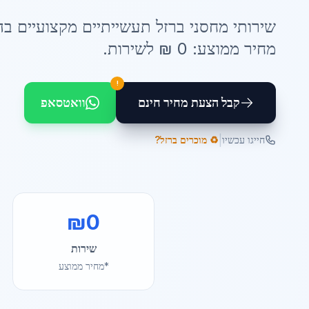
שירותי
מחסני ברזל תעשייתיים
מקצועיים ב
ה
מחיר ממוצע:
0
₪ ל
שירות
.
!
קבל הצעת מחיר חינם
וואטסאפ
|
חייגו עכשיו
♻️ מוכרים ברזל?
₪
0
שירות
*מחיר ממוצע