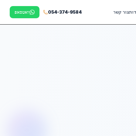
דות
צור קשר
054-374-9584
וואטסאפ