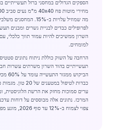
הספקים הגדולים במחסני ברזל תעשייתיים בהו
מה שמוזיל עלויות ב-15%. המחסנים משלבים טכנולוגיות דיגיטליות לניהול מלאי, ומציעים
לפרופילים כבדים לבניית גשרים ומבנים תעשי
השרון ממשיכים להיות עמוד תווך כלכלי, ע
למומחים.
המרכז. נתונים אלה מבוססים על דוחות עדכני
צפוי לצמוח ב-12% עד סוף 2026, מונע מפרויקטי ממשלה. (סה"כ מילים: כ-1,450)