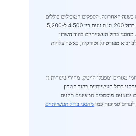
שרון צומח בקצב מהיר, עם מחזור עסקאות שנאמד בכ-200 מיליון שקלים בשנה האחרונה. הספקים המובילים כוללים
חברות מקומיות גדולות כמו אלה המספקות פרופילי HEA, HEB ו-IPN במשקלים שונים, כאשר מחירי פרופיל ברזל 200 מ"מ נעים בין 4,500 ל-5,200
 מחסני ברזל תעשייתיים בהוד השרון
 יבוא מפורטוגל וטורקיה, כאשר עלויות
ת, בעיקר בגלל בניית מתחמי מגורים ומפעלי הייטק. מחירי צינורות גז
טון, בעוד לוחות קוטג' 10 מ"מ נמכרים ב-4,200 שקלים לטון. מחסני ברזל תעשייתיים בהוד השרון
ם יבואנים מוסמכים המציעים תקנים
מחסני ברזל תעשייתיים