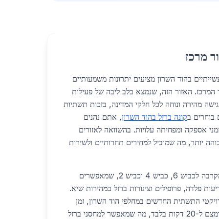
ר מרכז
ברזל תעשייתיים בהוד השרון מציעים יתרונות משמעותיים
 המרכז. האזור הזה, שנמצא בלב ליבה של פעילות
שה מהירה ונוחה לכל חלקי המדינה, בזכות תשתיות
בוחרים ב
קונה ברזל בהוד השרון
, אתם נהנים
מני אספקה ומפחיתה עלויות. בהשוואה לאזורים
והה יותר, מה שמוביל למחירים תחרותיים ולשירות
לוגיסטית, הוד השרון נהנית מקרבה לכביש 6, כביש 4 וכביש 2, שמאפשרים
עות פלדה, פרופילים וצינורות ברזל במהירות שיא.
למת פרויקטי התשתית החדשים במחלפי הוד השרון, זמן
הנסיעה מנתניה לתל אביב יצומצם ל-20 דקות בלבד, מה שמאפשר למחסני ברזל