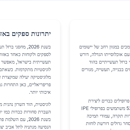
יתרונות ספקים באזו
 תומכים במגוון רחב של יישומים
בשנת 2026, מחסני 
ם אוכלוסייתו הגדלה, דורש
לספקים ולקוחות כאחד באזור
 ברזל תעשייתיים בהוד
תעשייתית בישראל, מאפשר גי
ם בבנייה, תעשייה, מגורים
לוגיסטיות מתקדמות. כשאתם 
מלוגיסטיקה יעילה שמקצרת ז
פריפריאליים, כאן התחרות גב
איכותי יותר.
פרופילים כבדים ליצירת
שלדות מבנים, כאשר פרויקטים כמו הרחבת כביש 531 משתמשים בפרופילי IPE
העברת סחורות כבדות כמו ירי
ור קורות תקרה, עמודי תמיכה
בשנת 2026, עם הש
סחר גדולים דורשת לוחות