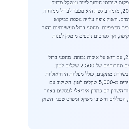
קות שירותי חיתוך לייזר ומשקל מדויק.
מחירי מוטות פח 40x40 מ"מ נעים סביב 3,200 שקלים לטון, עם אפשרות למשלוחים חינם באזור. בשנת 2026, מגמה בולטת היא מעבר לברזל ממוחזר,
ם. השוק צופה עלייה נוספת בביקוש
ם ספציפיים. מחסני ברזל תעשייתיים בהוד
פה, אך לפרטים נוספים מומלץ לפנות
הרחבה על השוק כוללת ניתוח נתונים סטטיסטיים: כמות היבוא גדלה ל-150,000 טון ברבעון הראשון של 2026, עם דגש על איכות גבוהה. מחסני ברזל
תעשייתיים בהוד השרון משרתים עשרות חברות בנייה גדולות, ומציעים מוצרים כמו רשתות תיל וגדרות במחירים תחרותיים של 2,500 שקלים לטון.
 בנייה תופסת 40%. ספקים מקומיים משקיעים בשדרוג מתקנים, כולל מעליות הידראוליות
כבדות לטיפול במטענים של 20 טון. מגמות כמו בנייה ירוקה מקדמות שימוש בברזל עמיד בפני קורוזיה, עם מחירים מ-5,000 שקלים לטון. השילוב עם
24-4 שעות. מחסני ברזל תעשייתיים בהוד השרון הם פתרון אידיאלי לעסקים באזור
, הכוללים חישובי משקל ומפרט טכני. השוק