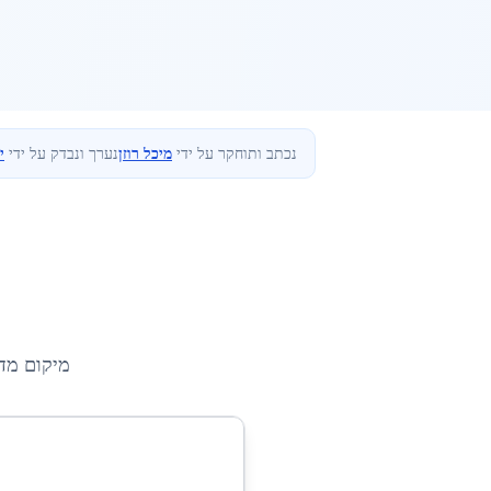
נכתב ותוחקר על ידי
מיכל רוזן
נערך ונבדק על ידי
י
מיקום מד