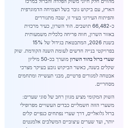
מהווים חלק חיוני משוק הפלדה והברזל במרכז
הארץ, עם ביקוש גובר בשל הצמיחה הדמוגרפית
והפיתוח העירוני בעיר זו, שבה מתגוררים
כ-66,482 תושבים. הוד השרון, כעיר מרכזית
באזור השרון, חווה פריחה כלכלית משמעותית
בשנת 2026, המתבטאת בגידול של 15%
בפרויקטי בנייה חדשים לעומת השנה הקודמת. שוק
שערי ברזל בהוד השרון
מוערך בכ-50 מיליון
שקלים בשנה, כאשר הביקוש נובע בעיקר מצרכי
אבטחה למגורים פרטיים, מבני תעשייה ומתחמים
מסחריים.
השוק המקומי מציע מגוון רחב של סוגי שערים:
משערי הזזה חשמליים כבדים העשויים מפרופילי
ברזל גלואליים, דרך שערי נפתחים כנפיים קלים
יותר, ועד שערים עיצוביים המשלבים אלמנטים