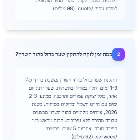
ליצרנים. מומלץ לקבל הצעת מחיר מותאמת.
למידע נוסף: /quote. (98 מילים)
כמה זמן לוקח להתקין שער ברזל בהוד השרון?
2
התקנת שער ברזל בהוד השרון נמשכת בדרך כלל
1-3 ימים, תלוי במודל ובתשתית. שער ידני: יום
אחד, כולל יציקת עמודים והרכבה. ממונע: 2-3
ימים עם חיווט חשמל ובדיקות בטיחות. בשנת
2026, צוותים מקומיים בהוד השרון מבצעים
עבודה מהירה ללא עיכובים. הכנה מראש כמו
חפירה חובה. אחריות 5 שנים. פרטים:
/services. (92 מילים)