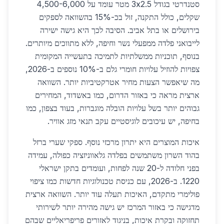
סטנדרטי בגודל 3x2.5 מטר עומד על 4,500-6,000
שקלים, כולל התקנה, זול בכ-15% בהשוואה לספקים
בירושלים או בתל אביב. הסיבה לכך היא גישה ישירה
לייבואני פלדה ממפעלי נשר וחיפה, ללא מתווכים מיותרים.
בנוסף, תוכניות ממשלתיות לתמיכה בתעשייה המקומית
צפויות להוזיל עלויות חומרי גלם ב-10% נוספים ב-2026,
מה שיאפשר הצעות מחיר אטרקטיביות יותר. השוואה
ארצית מראה כי באזור הדרום, כמו באשדוד, המחירים
גבוהים יותר בשל עלויות הובלה מוגברות, בעוד בצפון, כמו
בחיפה, יש עיכובים לוגיסטיים עקב תנאי מזג אוויר.
איכות המוצרים היא יתרון מרכזי נוסף. ספקי שערי ברזל
בהוד השרון משתמשים בפלדה גלאווניזציה כפולה, עמידה
בפני חלודה ל-20 שנה לפחות, ועומדים בתקן ישראלי
1220. ב-2026, עם כניסת טכנולוגיות חדשות כמו ציפוי
פולימרי מתקדם, האיכות תעלה עוד יותר. השוואה ארצית
מדגישה כי באזור המרכז יש גישה מהירה יותר לשירותי
תחזוקה ובקרת איכות, בניגוד לאזורים פריפריאליים שבהם