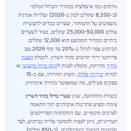
גורמים כמו אינפלציה במחירי הברזל הגולמי
(כ-8,200 שקלים לטון ב-2026) ועלויות אנרגיה
משפיעים על התמחור. שערים כבדים לתעשייה
עולים 25,000-50,000 שקלים, בעוד לשערים
ביתיים המחיר הממוצע הוא 12,000 שקלים.
הביקוש צפוי לגדול ב-20% עד סוף 2026 עם
פרויקטי דיור חדשים בהוד השרון. לקבלת
הצעת
מחיר
מדויקת, מומלץ לפנות ל
קונה ברזל מקצועי
או
לבדוק
שירותי פלדה
. השוק תחרותי, עם כ-15
ספקים פעילים, מה שמאפשר בחירה איכותית.
בשורה התחתונה, שוק
שערי ברזל בהוד השרון
צומח ומציע פתרונות איכותיים תוך התאמה
לצרכים מקומיים. עם התקדמות הפרויקטים
העירוניים, ניתן לצפות להמשך עלייה בביקוש, לצד
חדשנות בעיצוב ובטכנולוגיה. (כ-850 מילים)