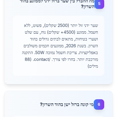
מה ההבדל בין שער ברזל ידני לממונע בהוד
5
השרון?
שער ידני זול יותר (2500 שקלים), פשוט, ללא
חשמל. ממונע (4500+ שקלים) נוח, עם שלט
ושערי בטיחות, מתאים לבתים גדולים בהוד
השרון. בשנת 2026, ממונעים חכמים משולבים
באפליקציות. צריכת חשמל נמוכה 50W. התקנה
מורכבת יותר. בחרו לפי צורך. /contact. (88
מילים)
מי קונה ברזל ישן בהוד השרון?
6