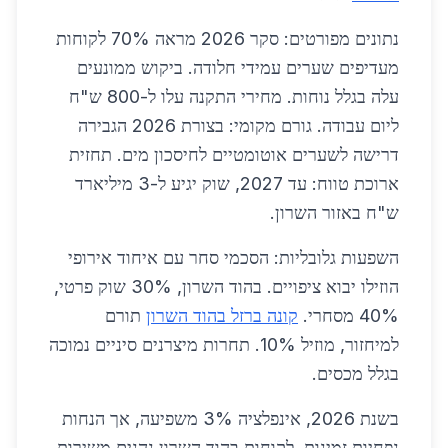
נתונים מפורטים: סקר 2026 מראה 70% לקוחות
מעדיפים שערים עמידי חלודה. ביקוש ממונעים
עלה בגלל נוחות. מחירי התקנה עלו ל-800 ש"ח
ליום עבודה. גורם מקומי: בצורת 2026 הגבירה
דרישה לשערים אוטומטיים לחיסכון מים. תחזית
ארוכת טווח: עד 2027, שוק יגיע ל-3 מיליארד
ש"ח באזור השרון.
השפעות גלובליות: הסכמי סחר עם איחוד אירופי
הוזילו יבוא ציפויים. בהוד השרון, 30% שוק פרטי,
40% מסחרי.
קונה ברזל בהוד השרון
תורם
למיחזור, מוזיל 10%. תחרות מיצרנים סיניים נמוכה
בגלל מכסים.
בשנת 2026, אינפלציה 3% משפיעה, אך הנחות
נפחיות זמינות. לקוחות בהוד השרון נהנים משירות