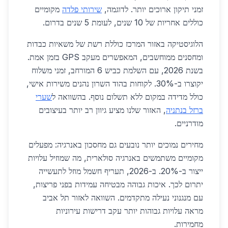
זמני תיקון ארוכים יותר. לדוגמה,
שירותי פלדה
מקומיים
כוללים אחריות של 10 שנים, לעומת 5 שנים בדרום.
הלוגיסטיקה באזור המרכז כוללת רשת של משאיות כבדות
ומחסנים ממוחשבים, המאפשרים מעקב GPS בזמן אמת.
בשנת 2026, עם השלמת כביש 6 המורחב, זמני משלוח
יקוצרו ב-30%. לקוחות בהוד השרון נהנים משירות אישי,
כולל מדידה במקום ללא תשלום נוסף. בהשוואה ל
שערי
ברזל בנתניה
, האזור שלנו מציע גיוון רב יותר בעיצובים
מודרניים.
מחירים נמוכים יותר נובעים גם מחסכון באנרגיה: מפעלים
מקומיים משתמשים באנרגיה סולארית, מה שמוזיל עלויות
ייצור ב-20%. ב-2026, תעריף חשמל מוזל לתעשייה
יתרום לכך. איכות גבוהה מבטיחה עמידות בפני פריצות,
עם מנגנוני נעילה מתקדמים. השוואה לאזור תל אביב
מראה עלויות גבוהות יותר עקב דרישות עירוניות
מחמירות.