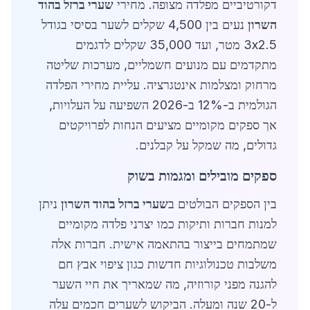
דקורטיביים מפלדה מצופה. מחירי
שערי ברזל בהוד
השרון
נעים בין 4,500 שקלים לשער בסיסי בגודל
3x2.5 מטר, ועד 35,000 שקלים לדגמים
מתקדמים עם מנועים חשמליים, מערכות שליטה
מרחוק ומצלמות אינטגרציה. עליית מחירי הפלדה
הגולמית ב-12% ב-2026 השפיעה על העלויות,
אך ספקים מקומיים מציעים הנחות לפרויקטים
גדולים, מה שמקל על קבלנים.
ספקים מובילים ומגמות בשוק
בין הספקים הבולטים ב
שערי ברזל בהוד השרון
ניתן
למנות חברות ותיקות כמו יצרני פלדה מקומיים
שמתמחים בייצור בהתאמה אישית. חברות אלה
משלבות טכנולוגיות חדשות כגון ציפוי אבץ חם
להגנה מפני קורוזיה, מה שמאריך את חיי השער
ל-20 שנה ומעלה. הביקוש לשערים חכמים עלה