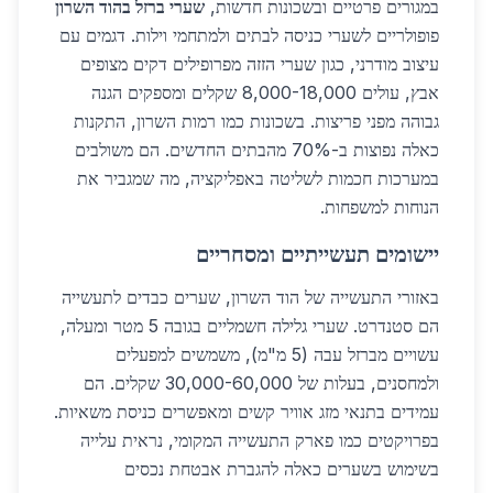
במגורים פרטיים ובשכונות חדשות,
שערי ברזל בהוד השרון
פופולריים לשערי כניסה לבתים ולמתחמי וילות. דגמים עם
עיצוב מודרני, כגון שערי הזזה מפרופילים דקים מצופים
אבץ, עולים 8,000-18,000 שקלים ומספקים הגנה
גבוהה מפני פריצות. בשכונות כמו רמות השרון, התקנות
כאלה נפוצות ב-70% מהבתים החדשים. הם משולבים
במערכות חכמות לשליטה באפליקציה, מה שמגביר את
הנוחות למשפחות.
יישומים תעשייתיים ומסחריים
באזורי התעשייה של הוד השרון, שערים כבדים לתעשייה
הם סטנדרט. שערי גלילה חשמליים בגובה 5 מטר ומעלה,
עשויים מברזל עבה (5 מ"מ), משמשים למפעלים
ולמחסנים, בעלות של 30,000-60,000 שקלים. הם
עמידים בתנאי מזג אוויר קשים ומאפשרים כניסת משאיות.
בפרויקטים כמו פארק התעשייה המקומי, נראית עלייה
בשימוש בשערים כאלה להגברת אבטחת נכסים