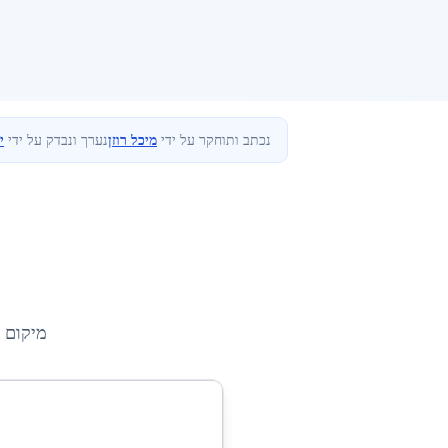
נכתב ותוחקר על ידי
מיכל רוזן
נערך ונבדק על ידי
י
מיקום 