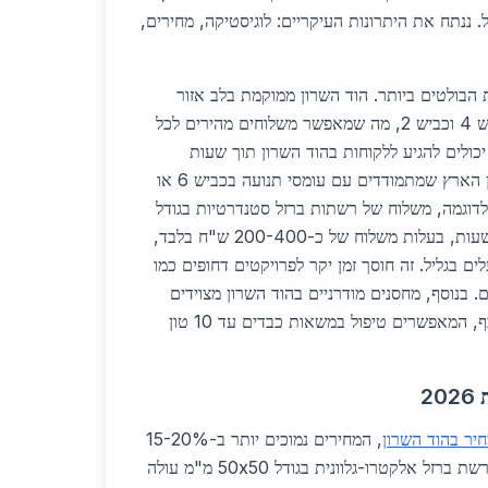
. ננתח את היתרונות העיקריים: לוגיסטיקה, מחירים,
 הבולטים ביותר. הוד השרון ממוקמת בלב אזור
המרכז, קרובה לכביש 6, כביש 4 וכביש 2, מה שמאפשר משלוחים מהירים לכל
כולים להגיע ללקוחות בהוד השרון תוך שעות
ספורות, בניגוד לספקים מצפון הארץ שמתמודדים עם עומסי תנועה בכביש 6 או
דוגמה, משלוח של רשתות ברזל סטנדרטיות בגודל
2x3 מטר יגיע תוך 24-48 שעות, בעלות משלוח של כ-200-400 ש"ח בלבד,
 ש"ח ממפעלים בגליל. זה חוסך זמן יקר לפרויקטים דחופים כמו
ים. בנוסף, מחסנים מודרניים בהוד השרון מצוידים
במעליות הידראוליות ומנופי כף, המאפשרים טיפול במשאות כבדים עד 10 טון
2
יר בהוד השרון
, המחירים נמוכים יותר ב-15-20%
בהשוואה לאזורים מרוחקים. רשת ברזל אלקטרו-גלוונית בגודל 50x50 מ"מ עולה