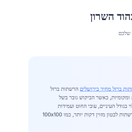
הוד השרון
 שלכם
ות ברזל מחיר בירושלים
הרשתות ברזל
 ומקומיות, כאשר הביקוש גובר בשל
2026, מחירי הרשתות נעים בין 150 ש"ח ל-450 ש"ח למ"ר, תלוי בגודל העיניים, עובי החוט ועמידות
המוצר. לדוגמה, רשת גדר סטנדרטית בגודל 50x50 מ" עם חוט 3 מ"מ עולה כ-180-220 ש"ח למ"ר, בעוד רשתות לבטון מזוין דקות יותר, כמו 100x100