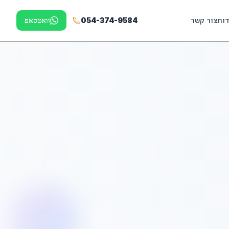
דות
צור קשר
054-374-9584
וואטסאפ