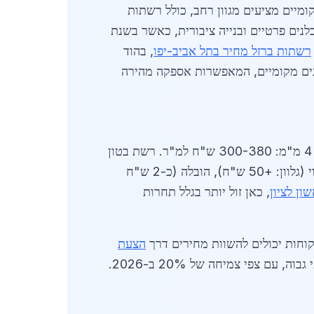
מיים מציעים מגוון רחב, כולל רשתות
ביקוש גבוה במיוחד בקרב קבלנים פרטיים ובנייה ציבורית, כאשר בשנת
רשתות ברזל מחיר בתל אביב-יפו
, בהוד
חברות עם מחסנים מקומיים, המאפשרות אספקה מהירה
באפריל 2026, רשתות ברזל מחיר בהוד השרון מושפעות מייצור מקומי גבוה. רשת גדר כבדה 25x25 מ" חוט 4 מ"מ: 300-380 ש"ח למ"ר. רשת בטון
150x150 מ" חוט 6 מ"מ: 200-280 ש"ח. גורמים המשפיעים: כמות הזמנה (הנחות מעל 100 מ"ר), סוג ציפוי (גלוון: +50 ש"ח), הובלה (כ-2 ש"ח
ון לציון
, כאן זול יותר בגלל תחרות
קוחות יכולים להשוות מחירים דרך
הצעת