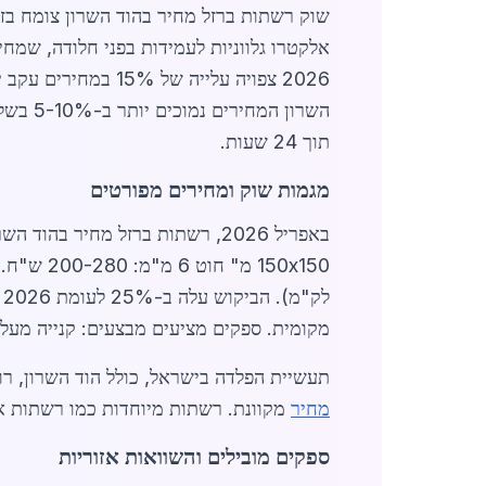
שוק רשתות ברזל מחיר בהוד השרון צומח בזכ
2026 צפויה עלייה של 15% במחירים עקב יוקר מחיה ועליית מחירי חומרי גלם. בהשוואה לערים סמוכות כמו
השרון 
תוך 24 שעות.
מגמות שוק ומחירים מפורטים
לק"מ). הביקוש עלה ב-25% לעומת 2026 בשל פרויקטי מגורים חדשים. בהשוואה ל-
מקומית. ספקים מציעים מבצעים: קנייה מעל 500 מ"ר - הנחה 10%.
תעשיית הפלדה בישראל, כולל הוד השרון, רו
מחיר
מקוונת. רשתות מיוחדות כמו רשתות אבטחה: 400-500 ש"ח למ"ר. הביקוש ממגזר התעשייה תעשייתי גבוה, עם צפי 
ספקים מובילים והשוואות אזוריות