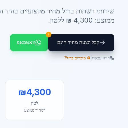
שירותי
רשתות ברזל מחיר
מקצועיים ב
הוד ה
ממוצע:
4,300
₪ ל
לטון
.
!
קבל הצעת מחיר חינם
וואטסאפ
|
חייגו עכשיו
♻️ מוכרים ברזל?
₪
4,300
לטון
*מחיר ממוצע