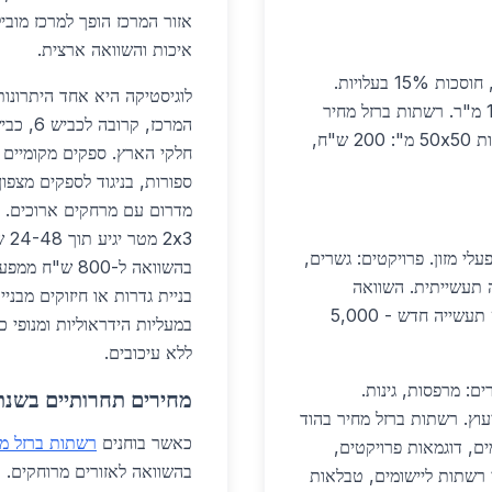
אזור המרכז הופך למרכז מוביל
איכות והשוואה ארצית.
בבנייה, רשתות 100x100 מ" משמשות ללוחות בטון, חוסכות 15% בעלויות.
לוגיסטיקה היא אחד היתרונות
בהוד השרון, פרויקט מגורים גדול משתמש ב-10,000 מ"ר. רשתות ברזל מחיר
בהוד השרון אטרקטיבי לבנייה ציבורית. במגורים, גדרות 50x50 מ": 200 ש"ח,
חלקי הארץ. ספקים מקומיים י
מדרום עם מרחקים ארוכים. ל
ה 25x25 מ": 350 ש"ח, למפעלי מזון. פרויקטים: גשרים,
בהשוואה ל-800
ה תעשייתית. השוואה
בניית גדרות או חיזוקים מבני
: דומה. דוגמאות: פרויקט תעשייה חדש - 5,000
ללא עיכובים.
ס, מחיר 450 ש"ח. במגורים: מרפסות, גינות.
מחירים תחרותיים בשנת 026
עוץ. רשתות ברזל מחיר בהוד
כאשר בוחנים
רשתות ברזל מח
לים: פירוט יישומים, דוגמאות פרויקטים,
יות התקנה, תחזוקה, חקיקה 2026, סוגי רשתות ליישומים, טבלאות