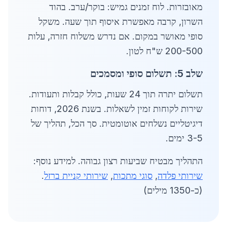
מאובזרות. לוח זמנים גמיש: בוקר/ערב. בהוד
השרון, קרבה מאפשרת איסוף תוך שעה. משקל
סופי מאושר במקום. אם נדרש משלוח חזרה, עלות
200-500 ש"ח לטון.
שלב 5: תשלום סופי ומסמכים
תשלום יתרה תוך 24 שעות, כולל קבלות ותעודות.
שירות לקוחות זמין לשאלות. בשנת 2026, דוחות
דיגיטליים נשלחים אוטומטית. סך הכל, תהליך של
3-5 ימים.
התהליך מבטיח שביעות רצון גבוהה. למידע נוסף:
שירותי פלדה
,
סוגי מתכות
,
שירותי קניית ברזל
.
(כ-1350 מילים)