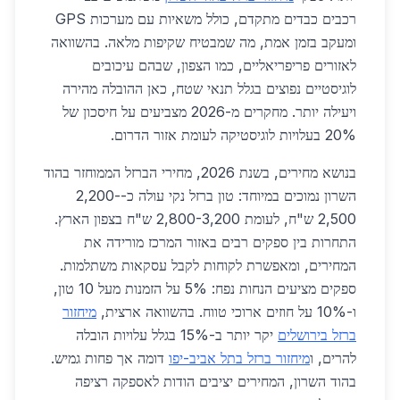
רכבים כבדים מתקדם, כולל משאיות עם מערכות GPS
ומעקב בזמן אמת, מה שמבטיח שקיפות מלאה. בהשוואה
לאזורים פריפריאליים, כמו הצפון, שבהם עיכובים
לוגיסטיים נפוצים בגלל תנאי שטח, כאן ההובלה מהירה
ויעילה יותר. מחקרים מ-2026 מצביעים על חיסכון של
20% בעלויות לוגיסטיקה לעומת אזור הדרום.
בנושא מחירים, בשנת 2026, מחירי הברזל הממוחזר בהוד
השרון נמוכים במיוחד: טון ברזל נקי עולה כ-2,200-
2,500 ש"ח, לעומת 2,800-3,200 ש"ח בצפון הארץ.
התחרות בין ספקים רבים באזור המרכז מורידה את
המחירים, ומאפשרת לקוחות לקבל עסקאות משתלמות.
ספקים מציעים הנחות נפח: 5% על הזמנות מעל 10 טון,
ו-10% על חוזים ארוכי טווח. בהשוואה ארצית,
מיחזור
ברזל בירושלים
יקר יותר ב-15% בגלל עלויות הובלה
להרים, ו
מיחזור ברזל בתל אביב-יפו
דומה אך פחות גמיש.
בהוד השרון, המחירים יציבים הודות לאספקה רציפה