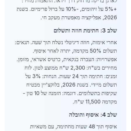
לארגן בדיקה מרחוק דרך וידאו. התאמות מחיר:
+5% על זיהומים, -10% על ברזל פרימיום. בשנת
2026, אפליקציה מאפשרת מעקב חי.
שלב 3: חתימת חוזה ותשלום
אחרי אימות, חוזה דיגיטלי נשלח תוך שעה. תנאים:
תשלום 50% מקדמה, יתרה לאחר איסוף.
אפשרויות: העברה בנקאית, כרטיס אשראי, מזומן.
מחירים בש"ח: 2,300 ש"ח ממוצע לטון. לוח
זמנים: חתימה תוך 24 שעות. הנחות: 3% על
תשלום מיידי. בשנת 2026, בלוקצ'יין מבטיח
שקיפות בתשלומים. דוגמה: הזמנה של 10 טון -
מקדמה 11,500 ש"ח.
שלב 4: איסוף והובלה
איסוף תוך 48 שעות מחתימה, עם משאיות