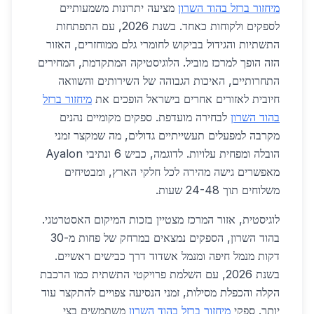
מיחזור ברזל בהוד השרון
מציעה יתרונות משמעותיים
לספקים ולקוחות כאחד. בשנת 2026, עם התפתחות
התשתיות והגידול בביקוש לחומרי גלם ממוחזרים, האזור
הזה הופך למרכז מוביל. הלוגיסטיקה המתקדמת, המחירים
התחרותיים, האיכות הגבוהה של השירותים והשוואה
חיובית לאזורים אחרים בישראל הופכים את
מיחזור ברזל
בהוד השרון
לבחירה מועדפת. ספקים מקומיים נהנים
מקרבה למפעלים תעשייתיים גדולים, מה שמקצר זמני
הובלה ומפחית עלויות. לדוגמה, כביש 6 ונתיבי Ayalon
מאפשרים גישה מהירה לכל חלקי הארץ, ומבטיחים
משלוחים תוך 24-48 שעות.
לוגיסטית, אזור המרכז מצטיין בזכות המיקום האסטרטגי.
בהוד השרון, הספקים נמצאים במרחק של פחות מ-30
דקות מנמל חיפה ומנמל אשדוד דרך כבישים ראשיים.
בשנת 2026, עם השלמת פרויקטי התשתית כמו הרכבת
הקלה והכפלת מסילות, זמני הנסיעה צפויים להתקצר עוד
יותר. ספקי
מיחזור ברזל בהוד השרון
משתמשים בצי