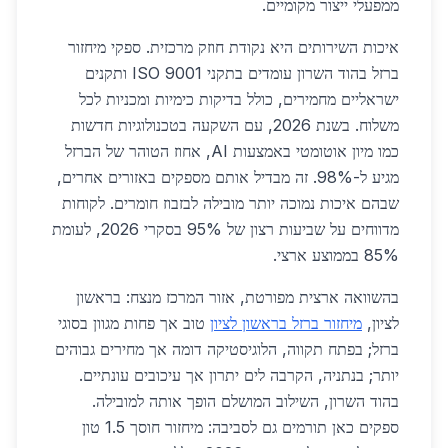
ממפעלי ייצור מקומיים.
איכות השירותים היא נקודת חוזק מרכזית. ספקי מיחזור
ברזל בהוד השרון עומדים בתקני ISO 9001 ותקנים
ישראליים מחמירים, כולל בדיקות כימיות ומכניות לכל
משלוח. בשנת 2026, עם השקעה בטכנולוגיות חדשות
כמו מיון אוטומטי באמצעות AI, אחוז הטוהר של הברזל
מגיע ל-98%. זה מבדיל אותם מספקים באזורים אחרים,
שבהם איכות נמוכה יותר מובילה לבזבוז חומרים. לקוחות
מדווחים על שביעות רצון של 95% בסקרי 2026, לעומת
85% בממוצע ארצי.
בהשוואה ארצית מפורטת, אזור המרכז מנצח: בראשון
לציון,
מיחזור ברזל בראשון לציון
טוב אך פחות מגוון בסוגי
ברזל; בפתח תקווה, הלוגיסטיקה דומה אך מחירים גבוהים
יותר; בנתניה, הקרבה לים יתרון אך עיכובים עונתיים.
בהוד השרון, השילוב המושלם הופך אותה למובילה.
ספקים כאן תורמים גם לסביבה: מיחזור חוסך 1.5 טון