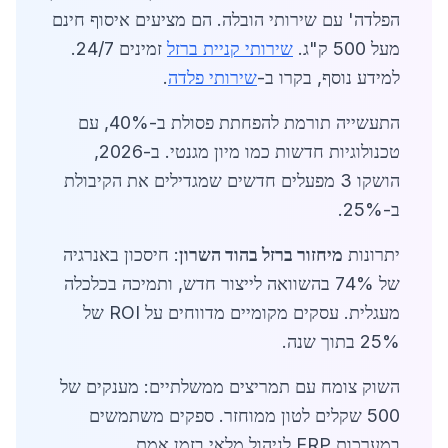
הפלדה' עם שירותי הובלה. הם מציעים איסוף חינם
מעל 500 ק"ג.
שירותי קניית ברזל
זמינים 24/7.
למידע נוסף, בקרו ב-
שירותי פלדה
.
התעשייה תורמת להפחתת פסולת ב-40%, עם
טכנולוגיות חדשות כמו מיון מגנטי. ב-2026,
הושקו 3 מפעלים חדשים שמגדילים את הקיבולת
ב-25%.
יתרונות
מיחזור ברזל בהוד השרון
: חיסכון באנרגיה
של 74% בהשוואה לייצור חדש, ותמיכה בכלכלה
מעגלית. עסקים מקומיים מדווחים על ROI של
25% בתוך שנה.
השוק צומח עם תמריצים ממשלתיים: מענקים של
500 שקלים לטון ממוחזר. ספקים משתמשים
במערכות ERP לניהול מלאי בזמן אמת.