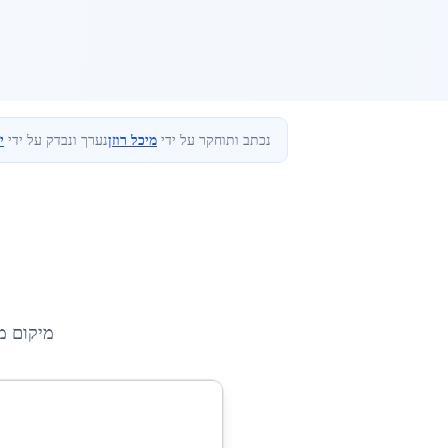
נכתב ותוחקר על ידי
מיכל רוזן
נערך ונבדק על ידי
י
מיקום מ