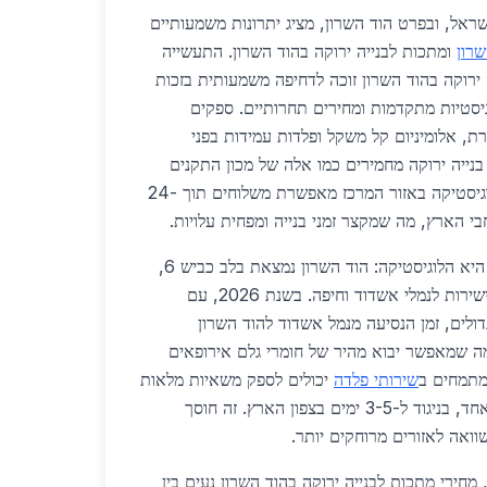
מרכז בישראל, ובפרט הוד השרון, מציג יתרונות משמעותיים
שרון
ומתכות לבנייה ירוקה בהוד השרון. התעשייה
רוקה בהוד השרון זוכה לדחיפה משמעותית בזכות
יסטיות מתקדמות ומחירים תחרותיים. ספקים
ת, אלומיניום קל משקל ופלדות עמידות בפני
 בנייה ירוקה מחמירים כמו אלה של מכון התקנים
הישראלי ומסמכי LEED. הלוגיסטיקה באזור המרכז מאפשרת משלוחים תוך 24-
אחת הנקודות החזקות ביותר היא הלוגיסטיקה: הוד השרון נמצאת בלב כביש 6,
כביש 2 וכביש 4, המחברים ישירות לנמלי אשדוד וחיפה. בשנת 2026, עם
לים, זמן הנסיעה מנמל אשדוד להוד השרון
ת בלבד, מה שמאפשר יבוא מהיר של חומרי גלם אירופאים
מתמחים ב
שירותי פלדה
יכולים לספק משאיות מלאות
פלדה ירוקה תוך יום עסקים אחד, בניגוד ל-3-5 ימים בצפון הארץ. זה חוסך
נוגע למחירים, בשנת 2026, מחירי מתכות לבנייה ירוקה בהוד השרון נעים בין