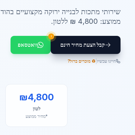
שירותי
מתכות לבנייה ירוקה
מקצועיים ב
הוד 
ממוצע:
4,800
₪ ל
לטון
.
!
קבל הצעת מחיר חינם
וואטסאפ
|
חייגו עכשיו
♻️ מוכרים ברזל?
₪
4,800
לטון
*מחיר ממוצע