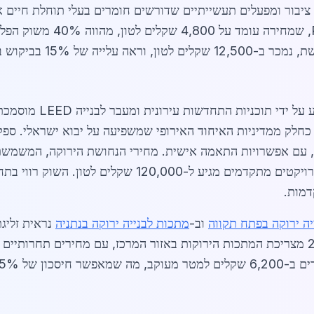
לדוגמה, פלדה ממוחזרת מסוג reen
בעקבות פרויקטי שיפוץ בעיר.
לדות בעלות פליטת CO2 נמוכה, כחלק ממדיניות האיחוד האירופי שמשפיעה על יבוא י
יעים אספקה מהירה תוך 48 שעות, עם אפשרויות התאמה אישית. מחירי הנחושת היר
55,000 שקלים לטון, בעוד טיטניום ירוק לפרויקטים מתקדמים מ
דמות.
יה ירוקה בפתח תקווה
וב-
מתכות לבנייה ירוקה בנתניה
נראית זליג
ת בנייה כוללת.