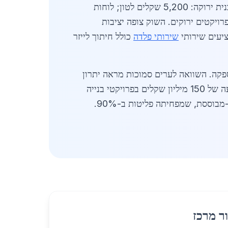
כוללים חברות ותיקות עם הסמכות ISO 14001 לסביבה. מחיר פלדה מבנית ירוקה: 5,200 שקלים לטון; לוחות
קוש גדל בזכות תמריצים ממשלתיים של 20% הנחה על מסים לפרויקטים ירוקים. השוק צופה יציבות
שירותי פלדה
כולל חיתוך לייזר
מות תעסוקה ישירים בשרשרת האספקה. השוואה לערים סמוכות מראה יתרון
תחרותי: מחירים נמוכים יותר ב-7% מירושלים ומשלוחים מהירים יותר מתל אביב. בשנת 2026, צפויה השקעה של 150 מיליון שקלים בפרויקטי בנייה
ירוקה בהוד השרון, שתגדיל את הביקוש ב-25%. ספקים מקומיים משלבים טכנולוגיות חדשות כמו פלדה מימן-מבוססת, שמפחיתה פליטות ב-90%.
ר מרכז