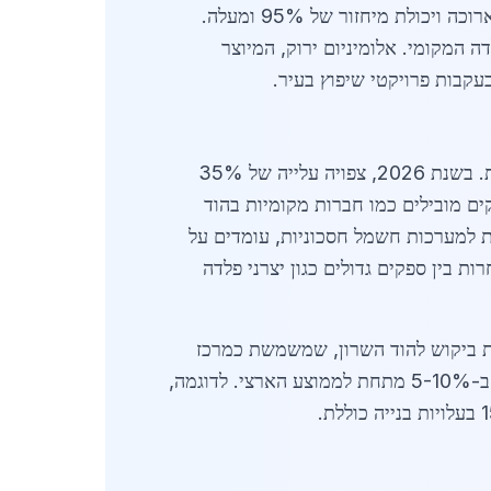
הביקוש נובע מפרויקטי מגורים חדשים, מבני ציבור ומפעלים תעשייתיים שדורשים חומרים בעלי תוחלת חיים ארוכה ויכולת מיחזור של 95% ומעלה.
Rebar G, שמחירה עומד על 4,800 שקלים לטון, מהווה 40% משוק הפלדה המקומי. אלומיניום ירוק, המיוצר
מונע על ידי תוכניות התחדשות עירונית ומעבר לבנייה LEED מוסמכת. בשנת 2026, צפויה עלייה של 35%
שראלי. ספקים מובילים כמו חברות מקומיות בהוד
וקה, המשמשת למערכות חשמל חסכוניות, עומדים על
גיע ל-120,000 שקלים לטון. השוק רווי בתחרות בין ספקים גדולים כגון יצרני פלדה
ת ביקוש להוד השרון, שמשמשת כמרכז
לוגיסטי. ספקים בהוד השרון מספקים כ-20% מצריכת המתכות הירוקות באזור המרכז, עם מחירים תחרותיים ב-5-10% מתחת לממוצע הארצי. לדוגמה,