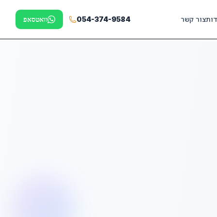
דות
צור קשר
054-374-9584
וואטסאפ