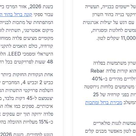
ל יישומים בבנייה, תעשייה
בשנת 2026, אזור ה
מקדמות קיימות סביבתית. בשנת 2026, פרויקטי בנייה בהוד השרון
עבור ספקי
קונה ברזל בהוד ה
המבנים החדשים, עם דגש על יעילות אנרגטית
המתפתחת של מתכות לבנייה י
משמשים לחלונות ומסגרות,
מיקום אסטרטגי, תשתיות לוג
מקומיים מציעים פלדה ממוחזר
קורוזיה, כולם תואמים לתקני
48 שעות לפרויקטים בכל רחבי הארץ, מה שמקצר זמני בנייה ומפחית עלויות.
השרון משתמשות בפלדה
ירוקה לבניית שלדות מבנים רב-קומתיים. יישום נפוץ הוא קורות פלדה Rebar
בעלות 4,900 שקלים לטון, המאפשרות עיצובים מודולריים מהירים ב-40%
ר משתמשים בלוחות נירוסטה
השלמת פרויקטי התשתית הגדו
ירוקה למכונות, עם מחיר 22,000 שקלים לטון ועמידות בפני קורוזיה של 25
יצטמצם ל-45 דקו
 המשלב
מכירת ברזל ומתכות
איכותיים. ספקים כמו אלה ה
כ-15% מעלויות ההובלה בהשוואה לאזורים מרוחקים יותר.
שמשות לגגות סולאריים
ת. אלומיניום אנודייזד ב-13,500 שקלים לטון מאפשר מבנים קלים
ב