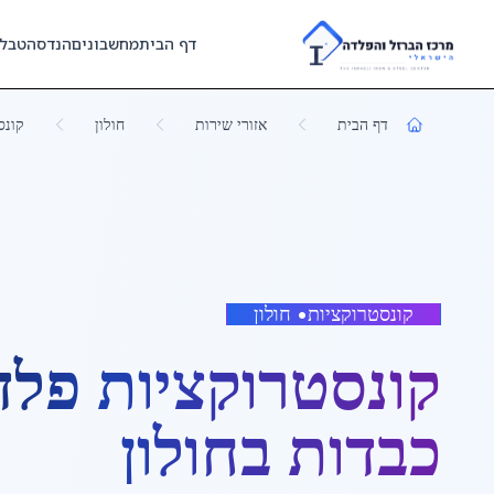
Skip to main content
דף הבית
מחשבונים
הנדסה
טבל
דף הבית
אזורי שירות
חולון
קונס
קונסטרוקציות
•
חולון
קונסטרוקציות פלד
כבדות
ב
חולון