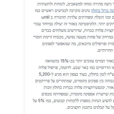
גישה מהירה ונוחה למשאבים, לקוחות ולתשתיות
נה ברזל בחולון
נהנים מקרבה לכבישים ראשיים כמו
כביש 4 וכביש 44, שמקצרים זמני הובלה ומפחיתים עלויות תחבורה ב until
וחקים יותר. הלוגיסטיקה באזור זה יעילה במיוחד עבור
וקציות פלדה כבדות, שדורשים משלוחים כבדים
 במרחק של פחות משעה נסיעה, מבטיח זרימת חומרי
למית ופרופילים מיובאים, מה שמאפשר לספקים
תחרותיים.
בשנת 2026, מחירי הפלדה באזור המרכז נמוכים יותר בכ-15% בהשוואה
או הדרומיים כמו באר שבע. לדוגמה, פרופיל פלדה
HEA 300 עולה כ-4,500 ש"ח לטון בחולון, בעוד בצפון הוא מגיע ל-5,200
גבוהה בין ספקים מקומיים, שמתחרים על פרויקטים
זור. קונסטרוקציות פלדה כבדות בחולון זוכות
כות שרשרת אספקה מקומית, שמפחיתה מכסים
ומסים על יבוא. ספקים יכולים להציע הנחות נוספות ללקוחות קבועים, כמו 5% על