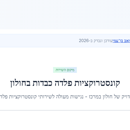
ואב בן־עמי
עודכן ונבדק ב-2026
מיקום השירות
קונסטרוקציות פלדה כבדות
ב
חולון
דויק של
חולון
ב
מרכז
- נגישות מעולה לשירותי
קונסטרוקציות פלד