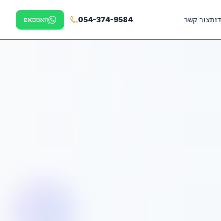
דות
צור קשר
054-374-9584
וואטסאפ