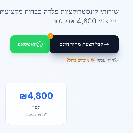
שירותי
קונסטרוקציות פלדה כבדות
מקצועיים
ממוצע:
4,800
₪ ל
לטון
.
!
קבל הצעת מחיר חינם
וואטסאפ
|
חייגו עכשיו
♻️ מוכרים ברזל?
₪
4,800
לטון
*מחיר ממוצע