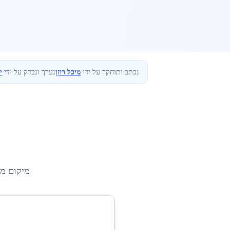
נכתב ותוחקר על ידי
מיכל רוזן
נערך ונבדק על ידי
י
מיקום מ