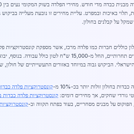
ח לטון עבור קורות HEB מיוחדות, תלוי באיכות ובמפרט. עליית מחירים זו נובעת מעליי
שמקל על קבלנים בחולון.
ון כוללים חברות כמו פלדה מרכז, אשר מספקת קונסטרוקציות פ
מציעות שירותי חיתוך, ריתוך והרכבה במחירים תחרותיים, החל מ-00
אי אקלים הישראלי. הביקוש גבוה במיוחד באזורים התעשייתיים של חול
ת בחולון זולות יותר בכ-10% מ-
קונסטרוקציות פלדה כבדות
טי גורדי שחקים, אך מחירים דומים:
קונסטרוקציות פלדה כבדות ב
 הפוקוס על מבנים מסחריים, בעוד בפתח תקווה וב-
קונסטרוקציות