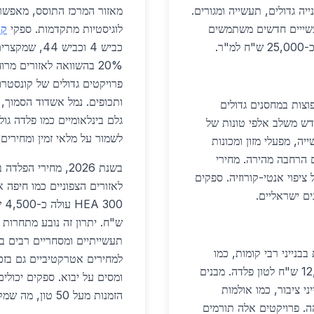
ה גדולים, תעשייה ומגורים.
מאזור המרכז התוסס, מאפשר 
תעשייים חדשים משתמשים
לוגיסטיות מתקדמות. ספקי
קו
ר.
20% בהשוואה לאזורים מר
פרויקטים גדולים של קונסטר
ותכופים. נמל אשדוד הסמוך,
וצות במחסנים גדולים
גלם בינלאומיים כמו פלדה גו
חדש משלב אלפי טונות של
לשמור על מלאי זמין ומחירים 
מיליון ש"ח. בתעשייה, מפעלי מזון ומכונות
הרחבה מהירה. מחירי
22,0 ש"ח לטון, כולל ציפוי אנטי-קורוזיה. ספקים
לאזורים הצפוניים כמו חיפה 
ם ישראליים.
ש"ח. יתרון זה נובע מתחרות 
תעשייתיים ומסחריים רבים בא
בנייני רבי קומות, כמו
למחירים אטרקטיביים גם בז
הפרויקט 'חולון גרין' עם 20 קומות, בעלות של 12,000 ש"ח לטון פלדה. מבנים
י ציבור, כמו אולמות
הזמנות מעל 50 טון, מה שמקל על קבלנים בתכנון תקציבים.
ה. פרויקטים אלה תורמים